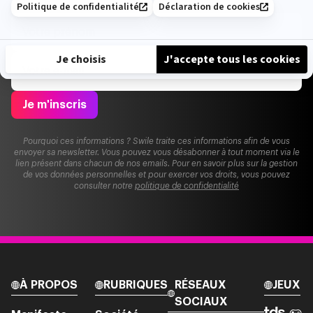
Je m'inscris
Pourquoi ces informations ? Swile traite ces informations afin de vous
envoyer sa newsletter. Vous pouvez vous désabonner à tout moment via le
lien présent dans chacun de nos emails. Pour en savoir plus sur la gestion
de vos données personnelles et pour exercer vos droits, vous pouvez
consulter notre
politique de confidentialité
À PROPOS
RUBRIQUES
RÉSEAUX
JEUX
SOCIAUX