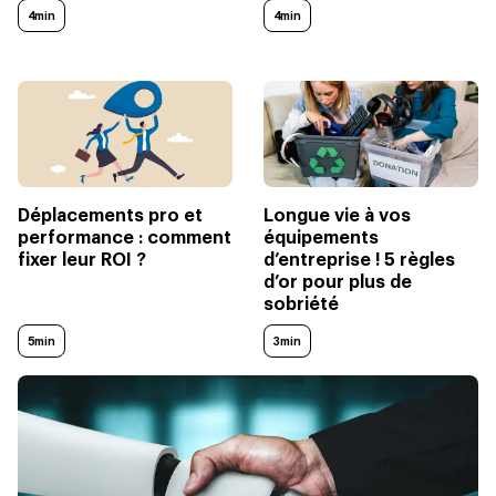
4min
4min
Déplacements pro et
Longue vie à vos
performance : comment
équipements
fixer leur ROI ?
d’entreprise ! 5 règles
d’or pour plus de
sobriété
5min
3min