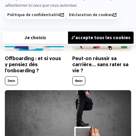
4min
5min
Offboarding : et si vous
Peut-on réussir sa
y pensiez dès
carrière… sans rater sa
l’onboarding ?
vie ?
3min
6min