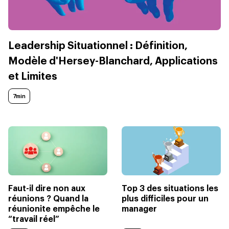
Leadership Situationnel : Définition,
Modèle d'Hersey-Blanchard, Applications
et Limites
7min
Faut-il dire non aux
Top 3 des situations les
réunions ? Quand la
plus difficiles pour un
réunionite empêche le
manager
“travail réel”