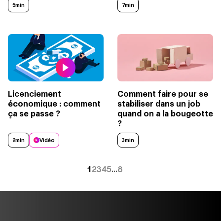
5min
7min
Licenciement
Comment faire pour se
économique : comment
stabiliser dans un job
ça se passe ?
quand on a la bougeotte
?
2min
Vidéo
3min
1
2
3
4
5
8
…