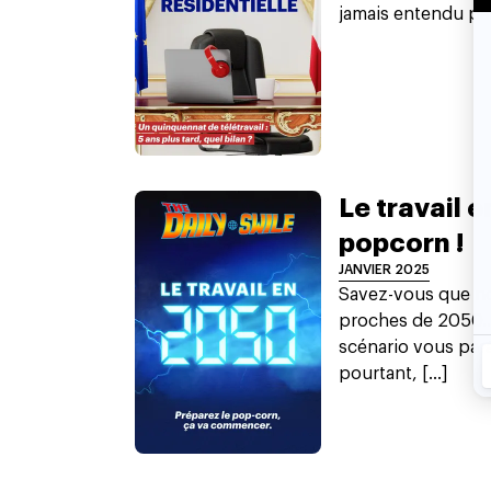
jamais entendu parler
Le travail e
popcorn !
JANVIER 2025
Savez-vous que n
proches de 2050…
scénario vous par
pourtant, [...]