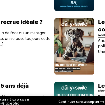
a recrue idéale ?
Le
co
club de foot ou un manager
AVRI
e, on se pose toujours cette
Aris
..]
poli
Une
 5 ans déjà
Le
FÉVR
qu’il est apparu presque du
Si j
 On n’en avait quasiment
prem