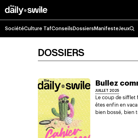
Société
Culture Taf
Conseils
Dossiers
Manifeste
Jeux
DOSSIERS
Bullez com
JUILLET 2025
Le coup de sifflet 
êtes enfin en vaca
bien bossé, bien tr