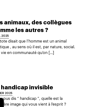
s animaux, des collègues
mme les autres ?
L 2025
tote disait que l’homme est un animal
tique , au sens où il est, par nature, social.
 vie en communauté qu’on [...]
 handicap invisible
IER 2025
e vous dis “ handicap ”, quelle est la
ière image qui vous vient à l’esprit ?