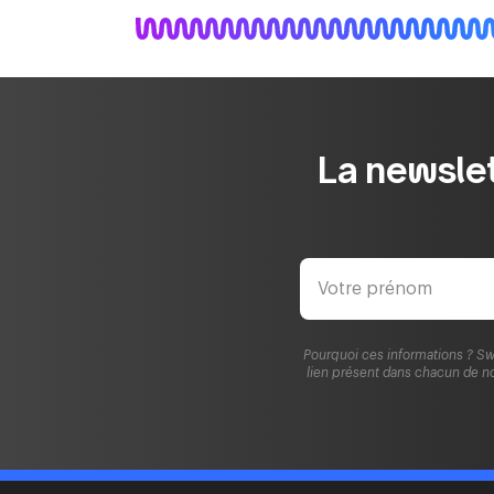
La newslet
Pourquoi ces informations ? Sw
lien présent dans chacun de no