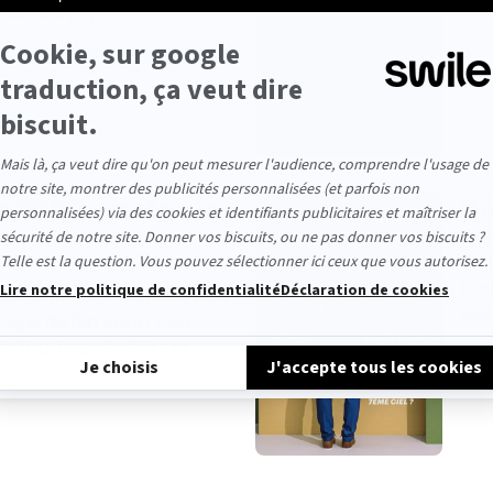
, et il [...]
Pro
n 2050 : sortez le
Dé
DÉC
Pren
pou
ous sommes désormais plus
com
 que de l’an 2000 ? Ce
aît fou, improbable… et