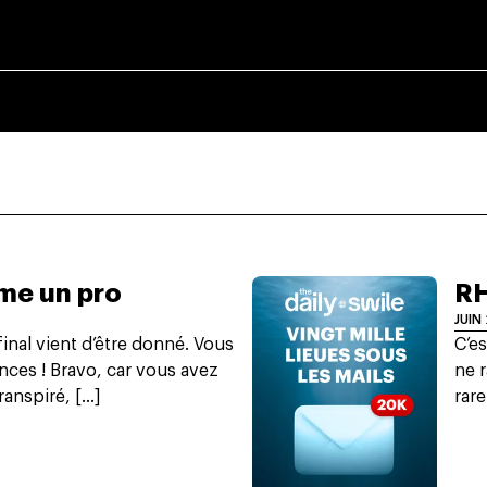
me un pro
RH
JUIN
final vient d’être donné. Vous
C’es
nces ! Bravo, car vous avez
ne r
anspiré, [...]
rare