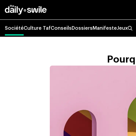
Société
Culture Taf
Conseils
Dossiers
Manifeste
Jeux
Pourqu