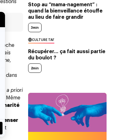
estions
Stop au “mama-nagement” :
quand la bienveillance étouffe
au lieu de faire grandir
3min
CULTURE TAF
empêche
Récupérer… ça fait aussi partie
'étais
du boulot ?
enne,
ux
2min
 su dans
s a priori
.
» Même
binarité
 penser
 et