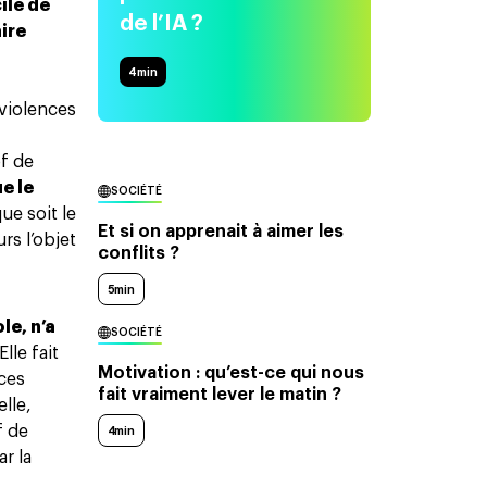
cile de
de l’IA ?
aire
4
min
 violences
of de
ue le
SOCIÉTÉ
ue soit le
Et si on apprenait à aimer les
rs l’objet
conflits ?
5min
le, n’a
SOCIÉTÉ
 Elle fait
Motivation : qu’est-ce qui nous
 ces
fait vraiment lever le matin ?
elle,
f de
4min
r la