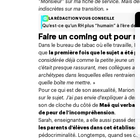
“Monsieur” sur ma fiche de service. Mais d
indiscrètes sur ma transition.
»
LA RÉDACTION VOUS CONSEILLE
Qu’est-ce qu’un RH plus “humain” à l’ère de l’
Faire un coming out pour 
Dans le bureau de tabac où elle travaille, M
que
la première fois que le sujet a été p
considérée déjà comme la petite jeune un peu
c'était presque rassurant, mes collègues avai
archétypes dans lesquelles elles rentraient. 
quelle boîte me mettre.
»
Pour ce qui est de son asexualité, Marion pr
sur le sujet. J'ai pas envie d'expliquer à des
son de cloche du côté de
Maë qui verbali
de peur de l’incompréhension
.
Sarah, enseignante, a elle aussi passé des 
les parents d’élèves dans cet établisse
pédocriminalité. Longtemps, quand ses
co