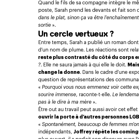
Quand le fils de sa compagne intègre le m
poste
, Sarah prend les devants et fait son
dans le plat, sinon ça va être l’enchaînement
sortie
».
Un cercle vertueux ?
Entre temps, Sarah a publié un roman dont l
d’un nom de plume. Les réactions sont relat
reste plus contrasté du côté du corps 
?
. Elle ne saura jamais à qui elle le doit.
Mais
change la donne
. Dans le cadre d’une expo
question de représentations des communauté
«
Pourquoi vous nous emmenez voir cette exp
sourire immense
, raconte-t-elle.
Le lendemain
pas à le dire à ma mère
».
Être out au travail peut aussi avoir cet effe
ouvrir la porte à d’autres personnes L
«
Spontanément, beaucoup de femmes m’ont 
indépendants,
Joffrey répète les coming