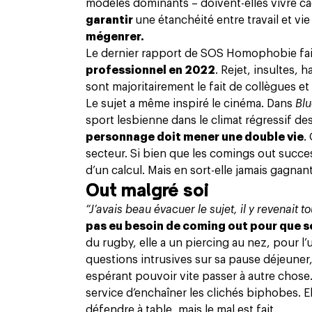
modèles dominants – doivent-elles vivre c
garantir
une étanchéité entre travail et vi
mégenrer.
Le dernier
rapport de SOS Homophobie
fai
professionnel en 2022
. Rejet, insultes,
sont majoritairement le fait de collègues et
Le sujet a même inspiré le cinéma. Dans
Blu
sport lesbienne dans le climat régressif d
personnage doit mener une double vie
.
secteur. Si bien que les comings out succe
d’un calcul. Mais en sort-elle jamais gagnan
Out malgré soi
“J’avais beau évacuer le sujet, il y revenait t
pas eu besoin de coming out pour que s
du rugby, elle a un piercing au nez, pour l’u
questions intrusives sur
sa pause déjeuner
espérant pouvoir vite passer à autre chose.
service d’enchaîner les clichés biphobes. El
défendre à table, mais le mal est fait.