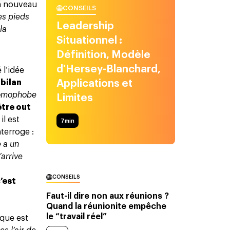
 nouveau
CONSEILS
les pieds
Leadership
la
Situationnel :
Définition, Modèle
d'Hersey-Blanchard,
 l’idée
 bilan
Applications et
 homophobe
Limites
être out
il est
7
min
terroge :
e a un
’arrive
CONSEILS
’est
Faut-il dire non aux réunions ?
Quand la réunionite empêche
le “travail réel”
ique est