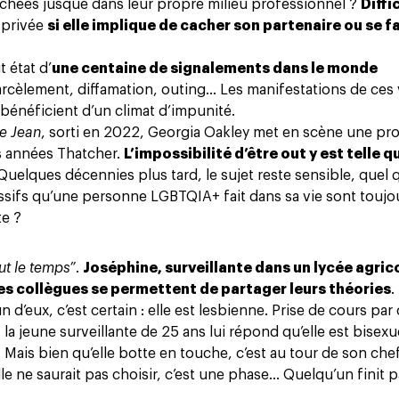
achées jusque dans leur propre milieu professionnel ?
Diffi
e privée
si elle implique de cacher son partenaire ou se f
t état d’
une centaine de signalements dans le monde
 harcèlement, diffamation, outing… Les manifestations de ces
 bénéficient d’un climat d’impunité.
e Jean
, sorti en 2022, Georgia Oakley met en scène une pr
es années Thatcher.
L’impossibilité d’être out y est telle q
 Quelques décennies plus tard, le sujet reste sensible, quel q
ssifs qu’une personne LGBTQIA+ fait dans sa vie sont toujou
te ?
out le temps”
.
Joséphine, surveillante dans un lycée agrico
es collègues se permettent de partager leurs théories
.
n d’eux, c’est certain : elle est lesbienne. Prise de cours par
, la jeune surveillante de 25 ans lui répond qu’elle est bisexu
 Mais bien qu’elle botte en touche, c’est au tour de son che
le ne saurait pas choisir, c’est une phase… Quelqu’un finit pa