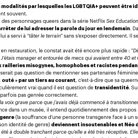
s modalités par lesquelles les LGBTQIA+ peuvent être id
ent souvent.
 des personnages queers dans la série Netflix
Sex Educatio
rrêter de lui adresser la parole du jour en lendemain
. D
lui a servi à
“tâter le terrain”
sans s’exposer directement. Il 
n restauration, le constat avait été encore plus rapide :
“D
t. J'étais manager et entourée de mecs qui avaient entre 40 et
x railleries misogynes, homophobes et racistes pendan
ne serait pas question de mentionner ses partenaires féminine
 « outé » par un tiers au courant
, c’est-à-dire que sa queern
culièrement vrai quand il est question de
transidentité
. S
 parfois pas genrée correctement.
la voix grave parce que j’avais déjà commencé à transitionne
nce dans un musée, il entend quotidiennement des propos
 genre
(la souffrance d’une personne transgenre face à un 
son identité de genre)
deviennent insoutenables et Néo 
 été à double tranchant parce qu’elle a été très réceptive. Ell