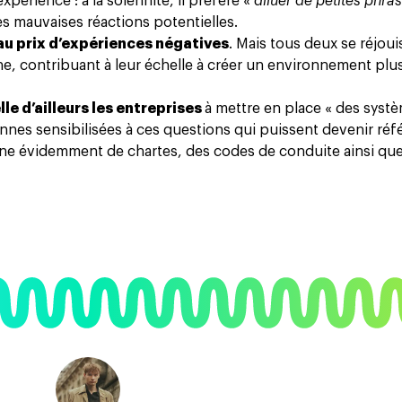
expérience : à la solennité, il préfère «
diluer de petites phras
 les mauvaises réactions potentielles.
au prix d’expériences négatives
. Mais tous deux se réjou
e, contribuant à leur échelle à créer un environnement plu
e d’ailleurs les entreprises
à mettre en place « des syst
nnes sensibilisées à ces questions qui puissent devenir réf
agne évidemment de chartes, des codes de conduite ainsi qu