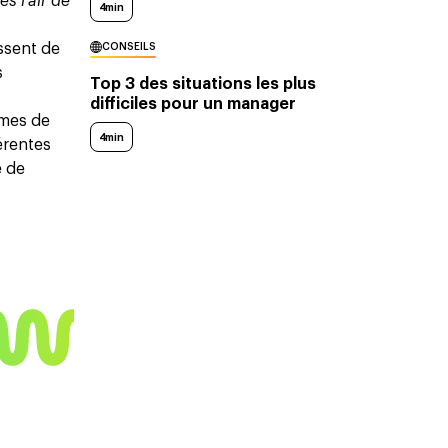
es l’air de
4min
issent de
CONSEILS
s
Top 3 des situations les plus
difficiles pour un manager
èmes de
4min
érentes
e de