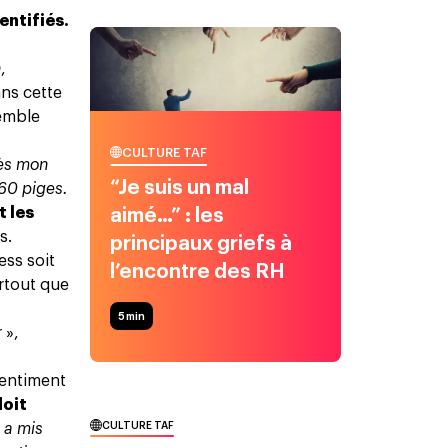
entifiés.
n
,
ans cette
semble
CULTURE TAF
ès mon
“Je suis un mal
 60 piges.
t les
aimé…” : les
s.
principaux griefs à
ess soit
l’encontre des RH
urtout que
5
min
r
»,
sentiment
doit
CULTURE TAF
e a mis