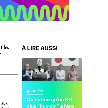
ile.
À LIRE AUSSI
r
SOCIÉTÉ
Qu’est-ce qu’un RH
s aux
plus “humain” à l’ère