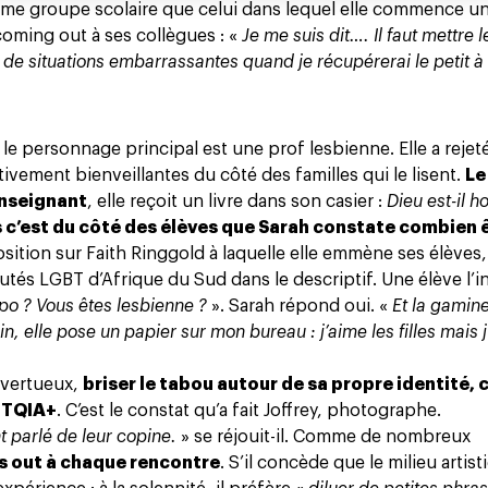
ême groupe scolaire que celui dans lequel elle commence
un
 coming out à ses collègues : «
Je me suis dit…. Il faut mettre 
 de situations embarrassantes quand je récupérerai le petit à 
e personnage principal est une prof lesbienne. Elle a rejeté
ivement bienveillantes du côté des familles qui le lisent.
Le
enseignant
, elle reçoit un livre dans son casier :
Dieu est-il
 c’est du côté des élèves que Sarah constate combien 
sition sur Faith Ringgold à laquelle elle emmène ses élèves, 
s LGBT d’Afrique du Sud dans le descriptif. Une élève l’in
o ? Vous êtes lesbienne ?
». Sarah répond oui. «
Et la gamin
, elle pose un papier sur mon bureau : j’aime les filles mais j
t vertueux,
briser le tabou autour de sa propre identité, c
GBTQIA+
. C’est le constat qu’a fait Joffrey, photographe.
parlé de leur copine.
» se réjouit-il. Comme de nombreux
s out à chaque rencontre
. S’il concède que le milieu artist