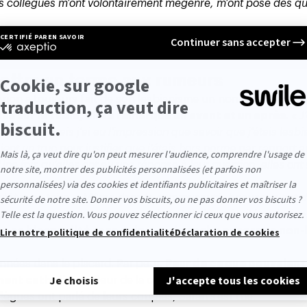
es collègues m’ont volontairement mégenré, m’ont posé des qu
IA ?
mettre un terme aux rumeurs
arion a toujours fait de son lesbianisme un non-sujet. Il n’
osé sur la table, elle a remarqué un avant et un après
. «
J
 bizarre mais j'ai eu l'impression que savoir que j'étais lesbi
ent un truc pour justifier que j'étais hors norme par rapport a
Une fois qu'elles ont eu une réponse à leur question, elles ont
éfère se taire. «
Même dans la communauté, beaucoup ont de
 gens ce que c'est, surtout quand c'est de la curiosité malsaine
se sa bisexualité sans peine, mais cache encore sa non-
années dans le placard. Par peur.
Peur de ce que pouvaient
ment catholique.
Peur de la confusion entre homosexualité
llègues
ont parlé de leurs couples, Sarah s’est tue.