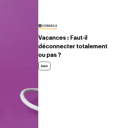
CONSEILS
Vacances : Faut-il
déconnecter totalement
ou pas ?
3min