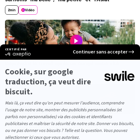
2min
Vidéo
CULTURE TAF
Reprendre le travail après un congé maternité
Dossier
Vidéo
SOCIÉTÉ
Est-ce que vous aimez votre métier ?
Dossier
Vidéo