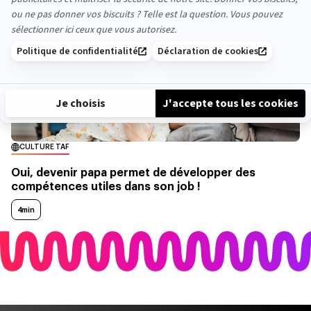
5 phrases dites à un papa en entreprise que l’on ne
veut plus entendre (et par quoi les remplacer)
6min
CULTURE TAF
Oui, devenir papa permet de développer des
compétences utiles dans son job !
4min