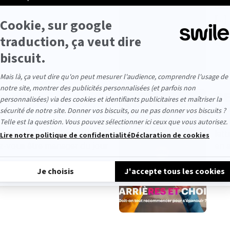
des
[...]
nager
R
MAR
 plombier du jour au
Faut
i non (sauf si c’est déjà
lett
ez-vous être manager du jour
en a