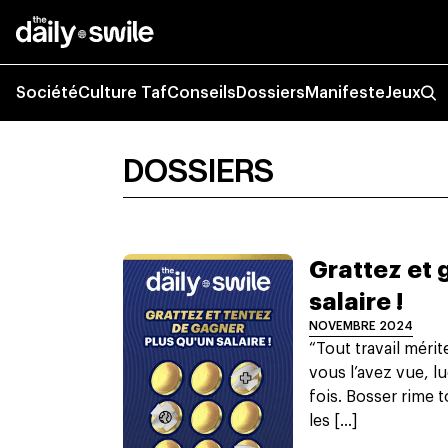
Société
Culture Taf
Conseils
Dossiers
Manifeste
Jeux
DOSSIERS
Grattez et 
salaire !
NOVEMBRE 2024
“Tout travail mérit
vous l’avez vue, l
fois. Bosser rime 
les [...]