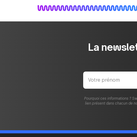
La newslet
Pourquoi ces informations ? Sw
lien présent dans chacun de no