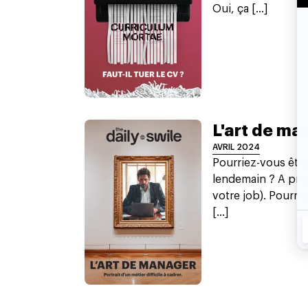
Oui, ça [...]
L'art de ma
AVRIL 2024
Pourriez-vous être
lendemain ? A prior
votre job). Pourri
[...]