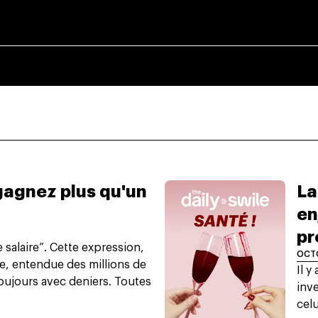
gagnez plus qu'un
La
en
pr
e salaire”. Cette expression,
OCT
ue, entendue des millions de
Il y
toujours avec deniers. Toutes
inve
celu