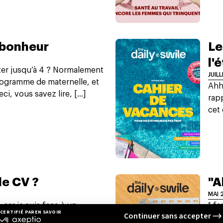
 bonheur
Le
l'
er jusqu’à 4 ? Normalement
JUIL
programme de maternelle, et
Ahh
ci, vous savez lire, [...]
rapp
cet 
 le CV ?
"A
MAI 
, car je suis face à un
1 fa
imer ou te sauver la vie ?
fam