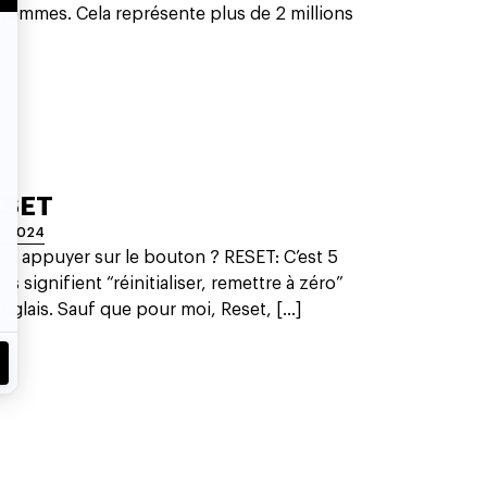
 femmes. Cela représente plus de 2 millions
ESET
S 2024
-il appuyer sur le bouton ? RESET: C’est 5
res signifient “réinitialiser, remettre à zéro”
nglais. Sauf que pour moi, Reset, [...]