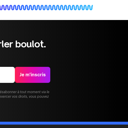
ler boulot.
Je m'inscris
désabonner à tout moment via le
exercer vos droits, vous pouvez