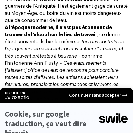
guerriers de l’Antiquité. Il est également gage de sûreté
au Moyen-Âge, où boire du vin est moins dangereux
que de consommer de l’eau.
À l’époque moderne, il n’est pas étonnant de
trouver de l’alcool sur le lieu de travail
, ce dernier
étant souvent… le bar lui-même. «
Tous les contrats de
l’époque moderne étaient conclus autour d’un verre, et
très souvent prétextes à beuverie
»
confirme
l’historienne Ann Tlusty
. «
Ces établissements
[faisaient] office de lieux de rencontre pour conclure
toutes sortes d’affaires. Les artisans achetaient leurs
fournitures, prenaient les commandes et livraient les
produits finis dans les cabarets ; les compagnons y
signaient leur contrat avec de nouveaux maîtres ; les
paysans s’y engageaient pour les travaux des champs ;
les colporteurs y vendaient des articles de mercerie, des
livres bon marché et transmettaient les dernières
nouvelles
».