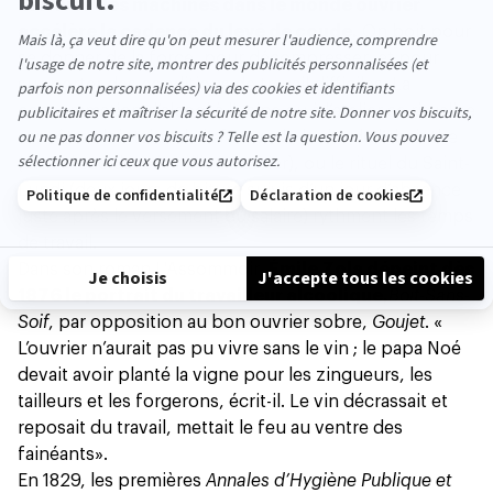
L’arrivée des machines dans le monde ouvrier
accélère la cadence du levé de coude.
On boit pour
se donner de la force, pour décompresser, et pour
supporter des conditions de travail difficiles. La
consommation d’alcool à l’usine ou à l’atelier se ritualise
: ancêtres lointains de l’afterwork, le rite de l’absinthe
(un cul sec dans le milieu ouvrier), ou le rituel du Saint-
Lundi (deux jours de biture suivis d’un jour d’absence
juste après le versement du salaire) rythment les temps
de travail.
Dans son roman L'Assommoir,
Émile Zola dépeint dès
1876 le portrait du travailleur alcoolique,
Boit-Sans-
Soif
, par opposition au bon ouvrier sobre,
Goujet
. «
L’ouvrier n’aurait pas pu vivre sans le vin ; le papa Noé
devait avoir planté la vigne pour les zingueurs, les
tailleurs et les forgerons, écrit-il. Le vin décrassait et
reposait du travail, mettait le feu au ventre des
fainéants
».
En 1829, les premières
Annales d’Hygiène Publique et