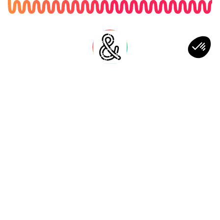
USBEK & RICA
LE MEDIA QUI EXPLORE LE FUTUR
Depuis 2010, Usbek & Rica tient la chronique des
bouleversements de notre temps avec un état d’esprit :
l’optimisme et l’enthousiasme. Usbek [...]
Voir plus
À LIRE AUSSI