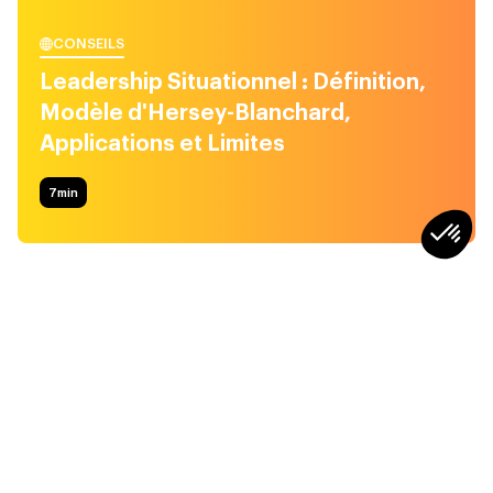
CONSEILS
Leadership Situationnel : Définition,
Modèle d'Hersey-Blanchard,
Applications et Limites
7
min
CONSEILS
CONSEILS
Faut-il dire non aux
Top 3 des situations les
réunions ? Quand la
plus difficiles pour un
réunionite empêche le
manager
“travail réel”
4min
4min