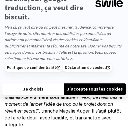
bout ?
Pour une bonne partie des salariés, le préavis est
l’occasion de créer un sas de décélération… Delphine,
en reconversion, partage son expérience : “
J’aurais
aimé avoir cette capacité à hiérarchiser plus tôt. Le
préavis pousse à une logique court-termiste. On mesure
enfin notre niveau d’énergie par rapport à l’impact de
nos actions.
Pour ma part, je me suis centrée sur
l’essentiel, en oubliant le regard des autres
et les
dérives présentéistes
”.
Mais pour d’autres, notamment les profils “bon élève”,
la tentation est forte de vouloir partir en beauté
, avec,
peut-être en toile de fond, l’idée de se faire regretter.
Mais est-ce vraiment souhaitable ? “
Non, ce n’est pas le
moment de lancer l’idée de trop ou le projet dont on
rêvait en secret
”, tranche Magalie Auger. Il s’agit plutôt
de faire le deuil, avec lucidité, et transmettre avec
intégrité.