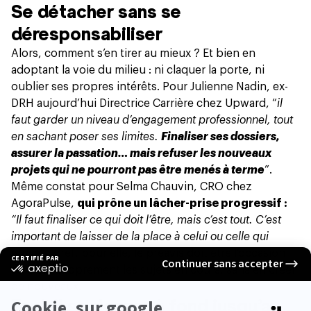
Se détacher sans se
déresponsabiliser
Alors, comment s’en tirer au mieux ? Et bien en
adoptant la voie du milieu : ni claquer la porte, ni
oublier ses propres intérêts. Pour Julienne Nadin, ex-
DRH aujourd’hui Directrice Carrière chez Upward, “
il
faut garder un niveau d’engagement professionnel, tout
en sachant poser ses limites.
Finaliser ses dossiers,
assurer la passation… mais refuser les nouveaux
projets qui ne pourront pas être menés à terme
”.
Même constat pour Selma Chauvin, CRO chez
AgoraPulse,
qui prône un lâcher-prise progressif :
“Il faut finaliser ce qui doit l’être, mais c’est tout. C’est
important de laisser de la place à celui ou celle qui
arrive
”. Bref, pour elle, le préavis doit être l’occasion
de clore proprement les sujets en cours, sans en créer
de nouveaux.
Faut-il se donner à fond jusqu’au