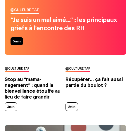
CULTURE TAF
“Je suis un mal aimé…” : les principaux
griefs à l’encontre des RH
5
min
CULTURE TAF
CULTURE TAF
Stop au “mama-
Récupérer… ça fait aussi
nagement” : quand la
partie du boulot ?
bienveillance étouffe au
lieu de faire grandir
3min
2min