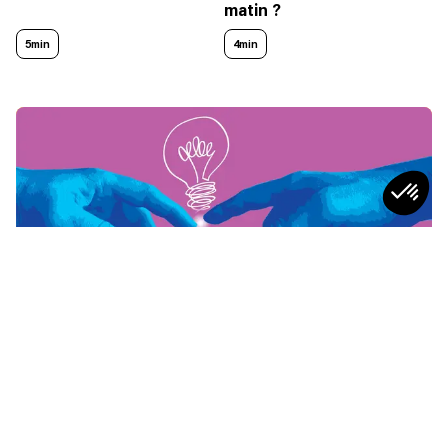
matin ?
5min
4min
CONSEILS
Leadership Situationnel : Définition,
Modèle d'Hersey-Blanchard,