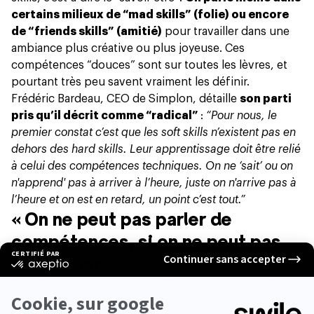
certains milieux de “
mad skills
” (folie) ou encore
de “friends skills” (amitié)
pour travailler dans une
ambiance plus créative ou plus joyeuse. Ces
compétences “douces” sont sur toutes les lèvres, et
pourtant très peu savent vraiment les définir.
Frédéric Bardeau, CEO de Simplon, détaille
son parti
pris qu’il décrit comme “radical”
:
“Pour nous, le
premier constat c’est que les soft skills n’existent pas en
dehors des hard skills. Leur apprentissage doit être relié
à celui des compétences techniques. On ne ‘sait’ ou on
n'apprend' pas à arriver à l’heure, juste on n'arrive pas à
l’heure et on est en retard, un point c’est tout.”
« On ne peut pas parler de
compétences, si on ne peut pas
les évaluer »
Deuxième point crucial pour l’entrepreneur : il ne faut
pas mettre n’importe quoi derrière l’expression “soft