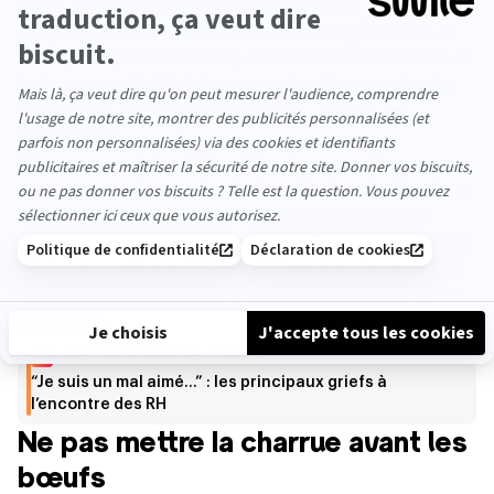
skills”. Un des critères ?
Les évaluations
.
“
On ne peut
pas parler de skills, c'est-à-dire de compétences, si
on ne peut pas les évaluer,
estime Frédéric Bardeau
. Il
faut que ce soit défini dans un cadre et que ce dernier
soit objectif. Sinon on parle de quoi… de bonnes
manières ?!”
C’est pourquoi, il préfère parler de « compétences
transverses ». Et pour les évaluer l’équipe de Simplon a
décidé de créer
un référentiel de compétences
transversales
, inspiré par le
RECTEC
mis en avant par
l'Union européenne (UE) - la référence en la matière. Il
est public et les recruteurs sont formés à partir de ce
document.
LA RÉDACTION VOUS CONSEILLE
“Je suis un mal aimé…” : les principaux griefs à
l’encontre des RH
Ne pas mettre la charrue avant les
bœufs