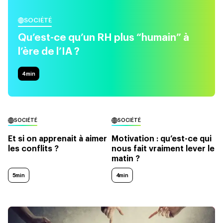
SOCIÉTÉ
Qu’est-ce qu’un RH plus “humain” à
l’ère de l’IA ?
4
min
SOCIÉTÉ
SOCIÉTÉ
Et si on apprenait à aimer
Motivation : qu’est-ce qui
les conflits ?
nous fait vraiment lever le
matin ?
5min
4min