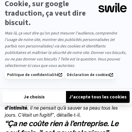
“Les Bureaux du cœur ne nous racontent pas l’histoire
des gens. C’est délicat au début, on ne sait pas trop
comment aborder les choses. Puis plus on avance, plus
on apprend à connaitre la personne parce qu’elle se
dévoile peu à peu. C’est une énorme claque !”
clame
Nicolas. “
L’histoire d’Alain, c’est un homme qui était en
Belgique, qui travaillait trop. L’état belge lui a dit ‘vous
prenez le boulot d’un autre’, donc vous ne devez tant
d’argent. Ça peut vraiment arriver à tout le monde”.
Quand on a été exclu de la société pendant si
longtemps, avoir une main tendue est bouleversant.
“Il
était en larmes lors du premier rendez-vous. Il disait :
‘vous me parlez’
, se souvient le patron.
Il a dormi dans
des fermes, dans la rue. C’était un fantôme.
Au bout de
deux ans, il n’y a plus de relations sociales, plus
d’intimité
, il ne pensait qu’à sauver sa peau tous les
jours. C’était un fugitif”
, détaille-t-il.
“Ça ne coûte rien à l’entreprise. Le