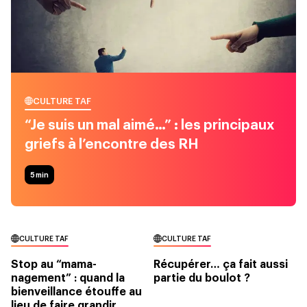
CULTURE TAF
“Je suis un mal aimé…” : les principaux
griefs à l’encontre des RH
5
min
CULTURE TAF
CULTURE TAF
Stop au “mama-
Récupérer… ça fait aussi
nagement” : quand la
partie du boulot ?
bienveillance étouffe au
lieu de faire grandir