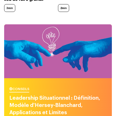
3min
2min
CONSEILS
Leadership Situationnel : Définition,
Modèle d'Hersey-Blanchard,
Applications et Limites