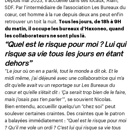
Depuis mai 2023, il accueille dans ses locaux, Alain,
SDF. Par l’intermédiaire de l’association
Les Bureaux du
cœur
, cet homme à la rue depuis deux ans peut enfin
retrouver un toit la nuit.
Tous les jours, de 18h à 9H
du matin, il occupe les bureaux d’Haxoneo, quand
les collaborateurs ne sont plus là.
“Quel est le risque pour moi ? Lui qui
risque sa vie tous les jours en étant
dehors”
“Le jour où on en a parlé, tout le monde a dit ok. Et le
midi même, j’ai déjeuné avec une collaboratrice qui m’a
dit qu’elle avait vu un reportage sur Les Bureaux du
cœur et qu’elle s’était dit : ‘Ça serait trop bien de le faire,
mais j’osais pas t’en parler’”
, se souvient Nicolas.
Bien entendu, accueillir quelqu’un “chez soi” peut
soulever certaines craintes. Des craintes que le patron
a balayées immédiatement :
“Quel est le risque pour moi
? Qu’il me vole un ordi ? C’est lui qui risque sa vie tous