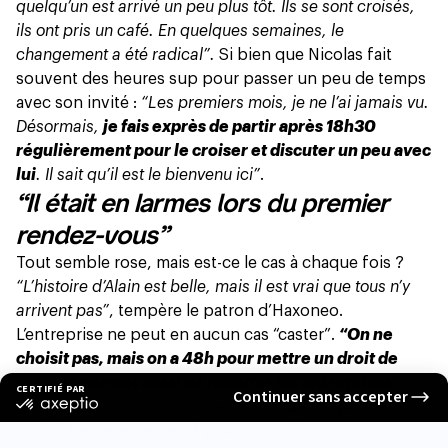
quelqu’un est arrivé un peu plus tôt. Ils se sont croisés,
ils ont pris un café. En quelques semaines, le
changement a été radical”.
Si bien que Nicolas fait
souvent des heures sup pour passer un peu de temps
avec son invité :
“Les premiers mois, je ne l’ai jamais vu.
Désormais,
je fais exprès de partir après 18h30
régulièrement pour le croiser et discuter un peu avec
lui
. Il sait qu’il est le bienvenu ici”
.
“Il était en larmes lors du premier
rendez-vous”
Tout semble rose, mais est-ce le cas à chaque fois ?
“L’histoire d’Alain est belle, mais il est vrai que tous n’y
arrivent pas”
, tempère le patron d’Haxoneo.
L’entreprise ne peut en aucun cas “caster”.
“On ne
choisit pas, mais on a 48h pour mettre un droit de
veto, ça permet aussi de rassurer les entreprises”
,
explique-t-il avant d’embrayer :
“le but n’est pas de
choisir les gens, on est là pour accueillir”.