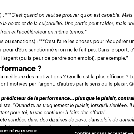
 : *“*
C’est quand on veut se prouver qu’on est capable. Mais 
 la honte et de la culpabilité. Une partie peut t’aider, mais un
 frein et l’accélérateur en même temps."
 ou sanctions) : "**C’est faire les choses pour récupérer u
peur d’être sanctionné si on ne le fait pas. Dans le sport, c’
st l’argent (ou la peur de perdre son emploi), par exemple."
erformance ?
a meilleure des motivations ? Quelle est la plus efficace ? L
nt motivés par l’argent, d’autres par le sens ou le plaisir. 
ur prédicteur de la performance… plus que le plaisir, contr
liste. “
Quand tu as uniquement le plaisir, lorsqu’il s’enlève, il
tant pour toi, tu vas continuer à faire des efforts”
.
t été sondées dans des dizaines de pays, dans plein de doma
ement dans le même sens”
, assure le chercheur.