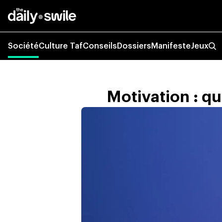
Société
Culture Taf
Conseils
Dossiers
Manifeste
Jeux
Motivation : qu