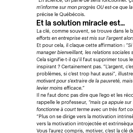
“En science, on parle de sens fonctionnel. Ç
m’informe sur mon progrès OU est-ce que la r
précise le Québécois.
Et la solution miracle est…
La clé, comme souvent, se trouve dans le 
efforts en entreprise est mis sur l’argent alors
Et pour cela, il claque cette affirmation :
“Si
manager bienveillant, les relations sociales s
Cela signifie-t-il qu’il faut supprimer tou
inspirant ? Certainement pas. “L’argent, c’e
problèmes, si c’est trop haut aussi”, illustr
motivant pour s’extraire de la pauvreté, mais
levier moins efficace.”
Il ne faut donc pas dire que l’ego et les ré
rappelle le professeur,
“mais ça appuie sur 
fonctionne à court terme avec un très fort c
“Plus on se dirige vers la motivation intrin
vers la motivation introjectée et extrinsèque
Vous l’aurez compris, motiver, c’est la clé d