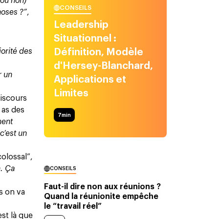
 ou non)
CONSEILS
hoses ?”
,
Leadership
Situationnel :
orité des
Définition, Modèle
d'Hersey-Blanchard,
r un
Applications et
Limites
discours
 as des
7
min
ment
c’est un
colossal”,
n. Ça
CONSEILS
Faut-il dire non aux réunions ?
s on va
Quand la réunionite empêche
le “travail réel”
est là que