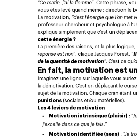
“Ce matin, j’ai la flemme”.
Cette phrase, vou
vous êtes levé quand même : direction le bo
La motivation,
“c’est l’énergie que l’on met ve
professeur-chercheur et psychologue à l’UQ
explique simplement que c’est un déplacem
cette énergie ?
La première des raisons, et la plus logique,
réponse est non”
, claque Jacques Forest.
“
I
de la quantité de motivation
”
. C’est ce qu’
En fait, la motivation est u
Imaginez une ligne sur laquelle vous auriez d
la démotivation. C’est en déplaçant le curs
sujet de la motivation. Chaque cran étant u
punitions
(sociales et/ou matérielles).
Les 4 leviers de motivation
Motivation intrinsèque (plaisir)
:
“J
j’excelle dans ce que je fais.”
Motivation identifiée (sens)
:
“Je tr