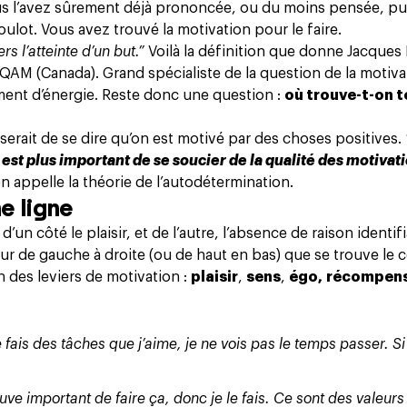
s l’avez sûrement déjà prononcée, ou du moins pensée, p
ulot. Vous avez trouvé la motivation pour le faire.
rs l’atteinte d’un but.”
Voilà la définition que donne Jacques 
AM (Canada). Grand spécialiste de la question de la motivat
ent d’énergie. Reste donc une question :
où trouve-t-on 
 serait de se dire qu’on est motivé par des choses positives.
l est plus important de se soucier de la qualité des motivat
on appelle la théorie de l’autodétermination.
ne ligne
’un côté le plaisir, et de l’autre, l’absence de raison identif
eur de gauche à droite (ou de haut en bas) que se trouve le
n des leviers de motivation :
plaisir
,
sens
,
égo,
récompens
e fais des tâches que j’aime, je ne vois pas le temps passer. S
ouve important de faire ça, donc je le fais. Ce sont des valeurs