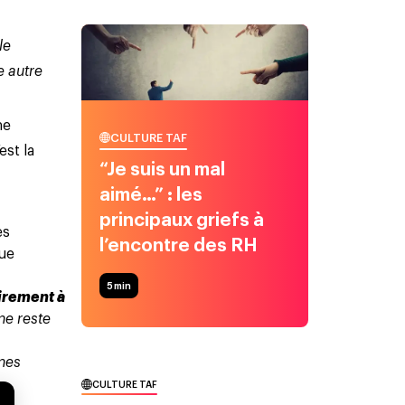
le
e autre
ne
CULTURE TAF
est la
“Je suis un mal
aimé…” : les
principaux griefs à
es
l’encontre des RH
Que
5
min
airement à
 ne reste
ines
CULTURE TAF