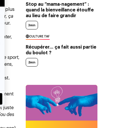
Stop au “mama-nagement” :
st plus
quand la bienveillance étouffe
au lieu de faire grandir
sir, ça
seur.
3min
drater,
CULTURE TAF
tu
Récupérer… ça fait aussi partie
du boulot ?
 le sport,
2min
e sens,
t
rest.
comment
t juste
(ou des