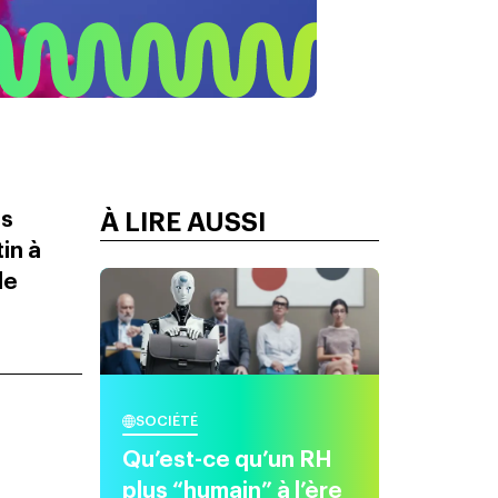
ns
À LIRE AUSSI
in à
le
SOCIÉTÉ
Qu’est-ce qu’un RH
plus “humain” à l’ère