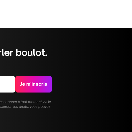
ler boulot.
Je m'inscris
désabonner à tout moment via le
exercer vos droits, vous pouvez