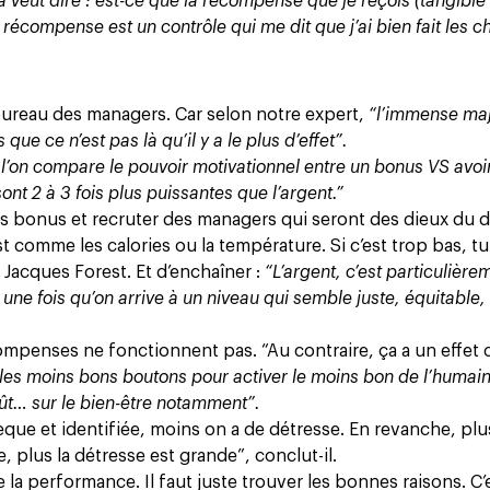
a veut dire : est-ce que la récompense que je reçois (tangible
écompense est un contrôle qui me dit que j’ai bien fait les c
bureau des managers. Car selon notre expert,
“l’immense maj
 que ce n’est pas là qu’il y a le plus d’effet”.
 l’on compare le pouvoir motivationnel entre un bonus VS avoi
ont 2 à 3 fois plus puissantes que l’argent.”
s les bonus et recruter des managers qui seront des dieux du 
st comme les calories ou la température. Si c’est trop bas, tu
e Jacques Forest. Et d’enchaîner :
“L’argent, c’est particulière
 une fois qu’on arrive à un niveau qui semble juste, équitable, 
compenses ne fonctionnent pas. “Au contraire, ça a un effet 
les moins bons boutons pour activer le moins bon de l’humai
oût… sur le bien-être notamment”.
sèque et identifiée, moins on a de détresse. En revanche, plu
, plus la détresse est grande”, conclut-il.
e la performance. Il faut juste trouver les bonnes raisons. C’