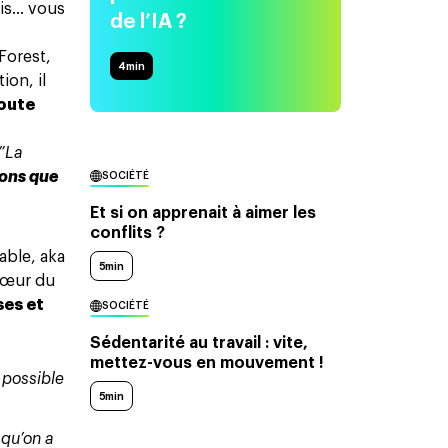
uis… vous
de l’IA ?
Forest,
4
min
ion, il
toute
”La
ions que
SOCIÉTÉ
Et si on apprenait à aimer les
conflits ?
iable, aka
5min
 cœur du
es et
SOCIÉTÉ
Sédentarité au travail : vite,
mettez-vous en mouvement !
i possible
5min
 qu’on a