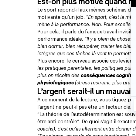
Est-on plus motivé quand not
Le sport répond-il aux mêmes schémas de pe
motivante qu’un job.
“En sport, c’est la mê
mène à la performance. Non. Pour exceller en 
Pour cela,
il parle du fameux travail invisibl
performance idéale.
“Il y a plein de choses 
bien dormir, bien récupérer, traiter les bless
intègres que ces tâches-là vont te permettre 
Plus encore, le cerveau associe ces leviers 
les pratiques parentales, les politiques publiqu
plus on récolte des
conséquences cognitiv
physiologiques
(stress restreint, plus gran
L’argent serait-il un mauvais
À ce moment de la lecture, vous tiquez pe
l’argent ne peut-il pas être un facteur clé… 
“La théorie de l’autodétermination est sou
être anti-contrôle”. De quoi s’agit-il exacte
coachs), c’est qu’ils alternent entre donner 