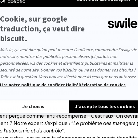
re job, c’est de faire du sport ?
nsées ? Il semble plus naturel de se dire qu’une passion e
me chose. On a tendance à penser que quand on prend du plai
sport, il ne faut pas faire que ton sport”
, enchaîne le profes
e
: celui qui est primordial pour passer du simple plaisir à la
qui gravitent autour qui sont difficiles : bien manger, bien s’hy
ures, aller à la salle de sport pour soulever des poids. Mais si 
d’exceller, c’est là que la magie opère”
, prophétise-t-il.
à des bienfaits vérifiés.
“Peu importe le domaine : l’éducation,
es, le travail… plus on se dirige vers le plaisir, l’identité et l
es
(concentration),
émotionnelles
(enthousiasme, vigueur) e
de VFC) et
comportementales positives”
, pointe Jacques Fo
 levier de motivation ?
ut-être encore sur la problématique de la “récompense” : 
quand il est l’argument le plus cité par les collaborateurs ?
vent perçue comme “anti-récompense”. C’est faux. On devrai
ment ? Notre expert s’explique :
“Le problème des managers 
de l’autonomie et du contrôle”.