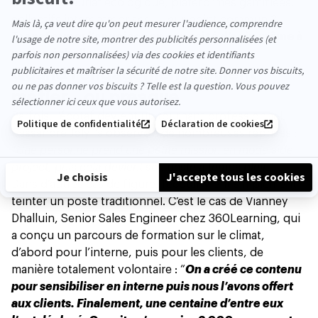
d’intrapreneuriat écologique, plateformes gamifiées,
collectifs interentreprises... Leur point commun ?
Transformer l’angoisse en capacité d’agir, même à
petite échelle.
Quand l’engagement devient
métier… ou presque
Parfois, l’écotaf devient un tournant professionnel.
Cassandre Joly l’a observé à de nombreuses reprises :
“
Une personne prend une petite mission en mode side
project, puis cela devient son poste à temps plein”
.
Dans d’autres cas de figure, l’écotaf vient simplement
teinter un poste traditionnel. C’est le cas de Vianney
Dhalluin, Senior Sales Engineer chez 360Learning, qui
a conçu un parcours de formation sur le climat,
d’abord pour l’interne, puis pour les clients, de
manière totalement volontaire : “
On a créé ce contenu
pour sensibiliser en interne puis nous l’avons offert
aux clients. Finalement, une centaine d’entre eux