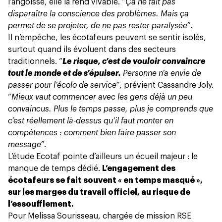
l’angoisse, elle la rend vivable. “
Ça ne fait pas
disparaître la conscience des problèmes. Mais ça
permet de se projeter, de ne pas rester paralysée”
.
Il n’empêche, les écotafeurs peuvent se sentir isolés,
surtout quand ils évoluent dans des secteurs
traditionnels. “
Le risque, c’est de vouloir convaincre
tout le monde et de s’épuiser.
Personne n’a envie de
passer pour l’écolo de service”
, prévient Cassandre Joly.
“
Mieux vaut commencer avec les gens déjà un peu
convaincus. Plus le temps passe, plus je comprends que
c’est réellement là-dessus qu’il faut monter en
compétences : comment bien faire passer son
message”
.
L’étude Ecotaf pointe d’ailleurs un écueil majeur : le
manque de temps dédié.
L’engagement des
écotafeurs se fait souvent « en temps masqué »,
sur les marges du travail officiel, au risque de
l’essoufflement.
Pour Melissa Sourisseau, chargée de mission RSE