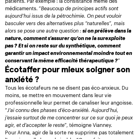
patients. Par exemple : la consistance même des
médicaments. “
Beaucoup de principes actifs sont
aujourd’hui issus de la pétrochimie. On peut vouloir
basculer vers des alternatives plus “naturelles”, mais
alors se pose une autre question :
si on prélève dans la
nature, comment s’assurer qu’on ne la surexploite
pas ?
Et si on reste sur du synthétique, comment
garantir un impact environnemental moindre tout en
conservant la même efficacité thérapeutique ?
”
Écotaffer pour mieux soigner son
anxiété ?
Tous les écotafeurs ne se disent pas éco-anxieux. Du
moins, se mettre en mouvement dans leur vie
professionnelle leur permet de canaliser leur angoisse.
“
J’ai connu
des phases d’éco-anxiété
. Aujourd’hui,
j’essaie surtout de me concentrer sur ce sur quoi je peux
agir, et d’accepter le reste”
, témoigne Vianney.
Pour Anna, agir de la sorte ne supprime pas totalement