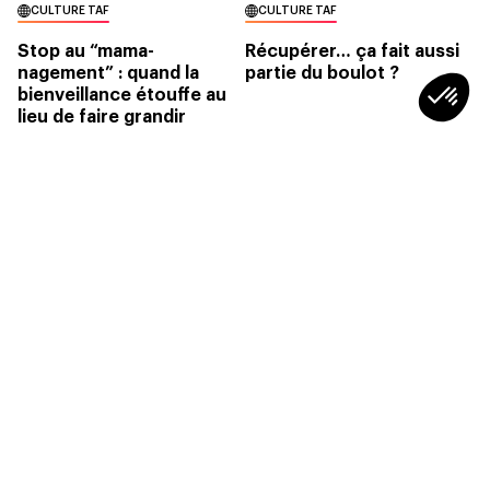
CULTURE TAF
CULTURE TAF
Stop au “mama-
Récupérer… ça fait aussi
nagement” : quand la
partie du boulot ?
bienveillance étouffe au
lieu de faire grandir
3min
2min
SOCIÉTÉ
Qu’est-ce qu’un RH plus “humain” à