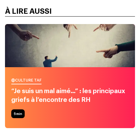
À LIRE AUSSI
CULTURE TAF
“Je suis un mal aimé…” : les principaux
griefs à l’encontre des RH
5
min