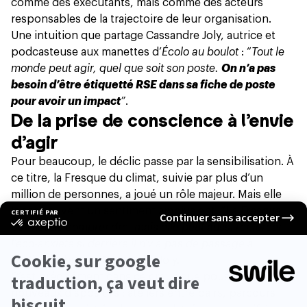
comme des exécutants, mais comme des acteurs
responsables de la trajectoire de leur organisation.
Une intuition que partage Cassandre Joly, autrice et
podcasteuse aux manettes d’
Écolo au boulot
: “
Tout le
monde peut agir, quel que soit son poste.
On n’a pas
besoin d’être étiquetté RSE dans sa fiche de poste
pour avoir un impact
”
.
De la prise de conscience à l’envie
d’agir
Pour beaucoup, le déclic passe par la sensibilisation. À
ce titre,
la Fresque du climat, suivie par plus d’un
million de personnes
, a joué un rôle majeur. Mais elle
laisse souvent un sentiment ambivalent. “
La Fresque
permet de comprendre, mais elle peut aussi renforcer
l’éco-anxiété si derrière il n’y a pas de passage à
l’action”
, observe Cassandre Joly.
C’est précisément dans ce creux que poussent de
nouveaux dispositifs : ateliers entre pairs, parcours