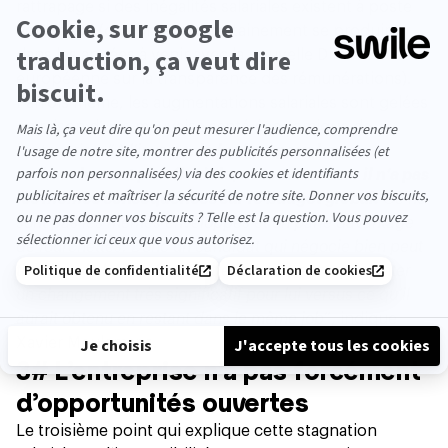
rattrapage si des inégalités salariales existent à poste
équivalent (ce qui va très certainement se produire
dans les années à venir avec la nouvelle Directive
européenne sur la
transparence des rémunérations
).
Parfois même, les augmentations salariales sont gelées
en raison d’une mauvaise santé économique de
l’entreprise. “
A l’inverse,
le budget pour les
embauches est plus flexible, notamment car il n’a pas
les mêmes conséquences sur le budget global.
Ce ne
sont pas les mêmes enveloppes et on parle davantage
de fourchettes. Donc un candidat qui négocie bien peut
tirer vers le haut la fourchette, ce qui peut représenter
un changement très significatif pour lui versus ce qu’il
aurait obtenu en restant dans le même job
”, indique
Xavier Meulemans.
3# L’entreprise n’a pas forcément
d’opportunités ouvertes
Le troisième point qui explique cette stagnation