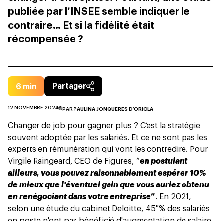
publiée par l’INSEE semble indiquer le
contraire… Et si la fidélité était
récompensée ?
6
min
Partager
12 NOVEMBRE 2024
PAR
PAULINA JONQUÈRES D'ORIOLA
Changer de job pour gagner plus ? C’est la stratégie
souvent adoptée par les salariés. Et ce ne sont pas les
experts en rémunération qui vont les contredire. Pour
Virgile Raingeard, CEO de Figures, “
en postulant
ailleurs, vous pouvez raisonnablement espérer 10%
de mieux que l'éventuel gain que vous auriez obtenu
en renégociant dans votre entreprise
”
. En 2021,
selon une étude du cabinet Deloitte, 45 % des salariés
en poste n'ont pas bénéficié d'augmentation de salaire