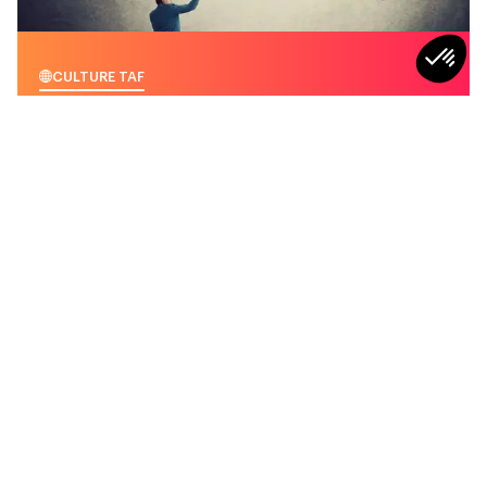
CULTURE TAF
“Je suis un mal aimé…” : les principaux
griefs à l’encontre des RH
5
min
CULTURE TAF
CULTURE TAF
Stop au “mama-
Récupérer… ça fait aussi
nagement” : quand la
partie du boulot ?
bienveillance étouffe au
lieu de faire grandir
3min
2min