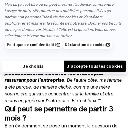
impact significatif sur la carrière de ma femme. Ça a été
prouvé par plusieurs économistes, dont Esther Duflo,
que
la parentalité est la première source d’inégalité
entre les femmes et les hommes”
, enclenche le daron.
Il subsiste encore un vrai décalage sur la vision de la
paternité et de la maternité.
“Moi je l’ai constaté avec
ma femme. Elle a bossé dans des boites hyper
progressistes, bienveillantes, mais moi quand j’ai eu
mon enfant, j’ai vu mon salaire augmenter de manière
assez significative.
J’ai été perçu comme quelqu’un de
plus structuré, de moins fou-fou et donc plus
rassurant pour l’entreprise
. De l’autre côté, ma femme
a été perçue, de manière cliché, comme une mère
nourricière qui va se concentrer sur la famille et être
moins engagée sur l’entreprise. Et c’est faux !”
Qui peut se permettre de partir 3
mois ?
Bien évidemment se pose un moment la question de