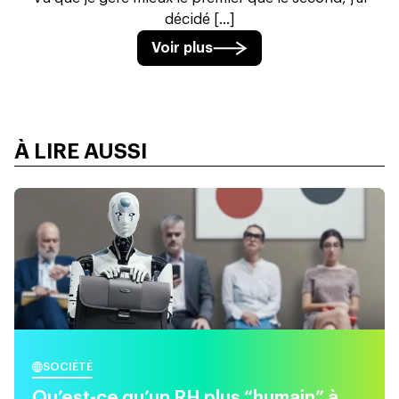
décidé [...]
Voir plus
À LIRE AUSSI
SOCIÉTÉ
Qu’est-ce qu’un RH plus “humain” à