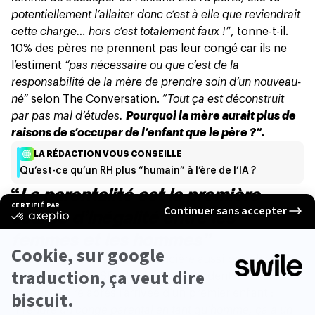
potentiellement l’allaiter donc c’est à elle que reviendrait
cette charge… hors c’est totalement faux !”
, tonne-t-il.
10% des pères ne prennent pas leur congé car ils ne
l’estiment
“pas nécessaire ou que c’est de la
responsabilité de la mère de prendre soin d’un nouveau-
né”
selon
The Conversation.
“
Tout ça est déconstruit
par pas mal d’études.
Pourquoi la mère aurait plus de
raisons de s’occuper de l’enfant que le père ?”.
LA RÉDACTION VOUS CONSEILLE
Qu’est-ce qu’un RH plus “humain” à l’ère de l’IA ?
“
La parentalité est la première
source d’inégalité entre les
femmes et les hommes”
Une charge mentale… et financière aussi pour les
mères. Selon l’INSEE, les femmes perdent environ
25%
de leur salaire après l’arrivée d’un premier enfant
:
“Prendre un congé parental en tant qu’homme, ça a un