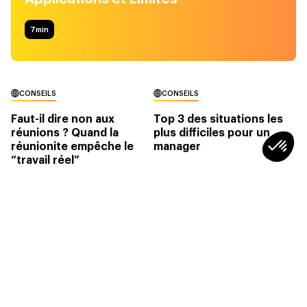
7
min
CONSEILS
CONSEILS
Faut-il dire non aux
Top 3 des situations les
réunions ? Quand la
plus difficiles pour un
réunionite empêche le
manager
“travail réel”
4min
4min