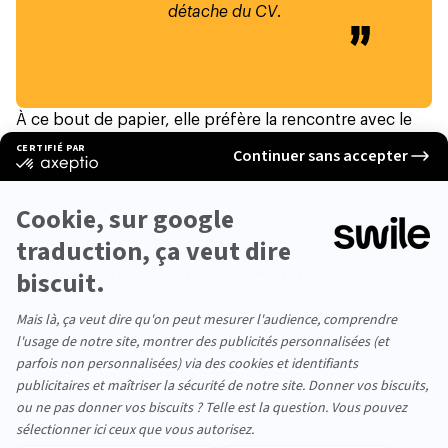
détache du CV
.
À ce bout de papier, elle préfère la rencontre avec le
candidat qui est souvent bien plus révélatrice de son
potentiel.
LA RÉDACTION VOUS CONSEILLE
Leadership Situationnel : Définition, Modèle d'Hersey-
Blanchard, Applications et Limites
💡
Recruter sur les compétences
Recruter sans CV, les entreprises ne sont pas très
chaudes. Mais il arrive que certaines sautent le pas à
l’image de
Thalès
qui a opté pour une salve de
recrutements sur compétences. Pourquoi ? Tout
simplement car l’entreprise n’arrivait pas à embaucher
de nouveaux techniciens.
Pour cette session spéciale d’embauche, nul besoin de