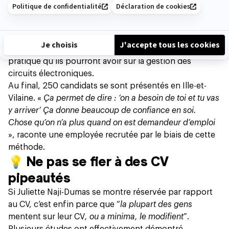
CV ni de lettre de motivation. Les candidats ont été
testés sur leur capacité à coller des gommettes à la
pince ou encore à faire des points au centre d’un rond.
Pourquoi ? Car c’est un geste qui ressemble à la
pratique qu’ils pourront avoir sur la gestion des
circuits électroniques.
Au final, 250 candidats se sont présentés en Ille-et-
Vilaine. «
Ça permet de dire : ‘on a besoin de toi et tu vas
y arriver’ Ça donne beaucoup de confiance en soi.
Chose qu’on n’a plus quand on est demandeur d’emploi
», raconte une employée recrutée par le biais de cette
méthode.
💡
Ne pas se fier à des CV
pipeautés
Si Juliette Naji-Dumas se montre réservée par rapport
au CV, c’est enfin parce que “
la plupart des gens
mentent sur leur CV
, ou a minima, le modifient
”.
Plusieurs études ont effectivement démontré