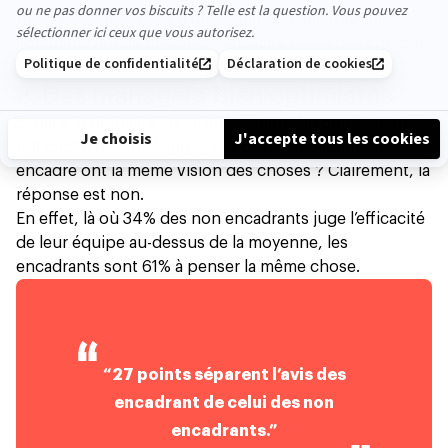
pas d’efficacité réelle d’une équipe. Nous n’avons
aucun moyen de mesurer l’efficacité réelle des équipes
dans ce sondage, heureusement !
2. Des managers bien optimistes
Si dans la globalité les salariés jugent favorablement
l’efficacité de leur équipe, est-ce qu' encadrant et
encadré ont la même vision des choses ? Clairement, la
réponse est non.
En effet, là où 34% des non encadrants juge l’efficacité
de leur équipe au-dessus de la moyenne, les
encadrants sont 61% à penser la même chose.
“27 points séparent l’avis des
encadrant de celui des non
encadrants.”