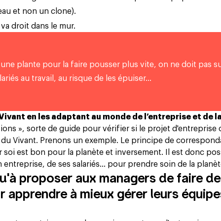
au et non un clone).
va droit dans le mur.
une plante pour la faire pousser plus vite, on ne doit pas su
alariés au travail, au risque de les épuiser…
Vivant en les adaptant au monde de l’entreprise et de l
s », sorte de guide pour vérifier si le projet d'entreprise 
es du Vivant. Prenons un exemple. Le principe de correspon
soi est bon pour la planète et inversement. Il est donc pos
ntreprise, de ses salariés... pour prendre soin de la planèt
qu'à proposer aux managers de faire d
 apprendre à mieux gérer leurs équipe