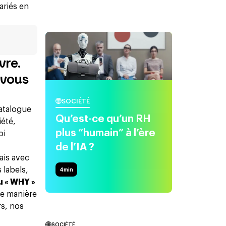
ariés en
vre.
-vous
SOCIÉTÉ
catalogue
Qu’est-ce qu’un RH
iété,
plus “humain” à l’ère
oi
de l’IA ?
ais avec
 labels,
4
min
u « WHY »
 de manière
rs, nos
SOCIÉTÉ