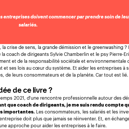
les entreprises doivent commencer par prendre soin de leu
salariés.
l, la crise de sens, la grande démission et le greenwashing ?
) la coach de dirigeants Sylvie Chamberlin et le psy Pierre-Er
ment et de la responsabilité sociétale et environnementale 
nt et ses lois au cœur du système. Et aider les entreprises à 
riés, de leurs consommateurs et de la planète. Car tout est lié.
ée de ce livre ?
rintemps 2021, d'une rencontre professionnelle autour des d
ant que coach de dirigeants, je me suis rendu compte q
us importantes.
Les consommateurs, les salariés et les inve
entreprise doit plus que jamais se réinventer. Et, en échang
une approche pour aider les entreprises à le faire.