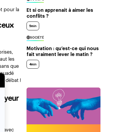
t pour la
Et si on apprenait à aimer les
conflits ?
ceux
5min
SOCIÉTÉ
Motivation : qu’est-ce qui nous
rises,
fait vraiment lever le matin ?
aut les
4min
 sans que
ersuadé
te débat !
e
loyeur
es
« avec