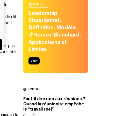
le à
CONSEILS
Leadership
me le dit
Situationnel :
ution !
Définition, Modèle
r
d'Hersey-Blanchard,
Applications et
soit pas
Limites
 tous été
7
min
CONSEILS
Faut-il dire non aux réunions ?
Quand la réunionite empêche
le “travail réel”
inaison du