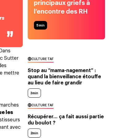
principaux griefs à
l’encontre des RH
rs
5
min
 Dans
ic Sutter
CULTURE TAF
des
Stop au “mama-nagement” :
se mettre
quand la bienveillance étouffe
au lieu de faire grandir
3min
émarches
CULTURE TAF
ue les
Récupérer… ça fait aussi partie
stisseurs
du boulot ?
eant avec
2min