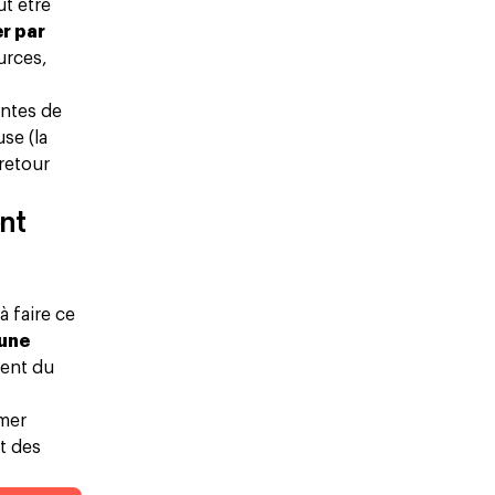
ut être
r par
urces,
antes de
se (la
 retour
ent
à faire ce
 une
ient du
rmer
t des