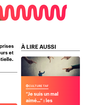
eprises
À LIRE AUSSI
eurs et
tielle.
CULTURE TAF
“Je suis un mal
aimé…” : les