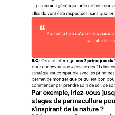
patrimoine génétique créé un tiers nouve
Elles doivent être respectées, sans quoi on 
Au même titre qu’on ne tire pas sur 
solliciter les s
S.C
: On a ré-interrogé
ces 7 principes du 
pour concevoir une « rosace des 21 dimension
stratégie est compatible avec les princip
permet de montrer que ce qui est bon pour 
commencer par prendre soin de soi, de son e
Par exemple, iriez-vous jus
stages de permaculture pour
s'inspirant de la nature ?