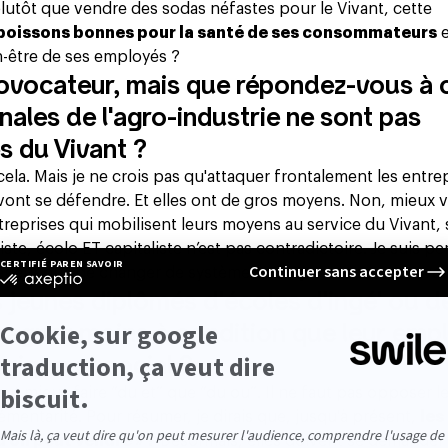
lutôt que vendre des sodas néfastes pour le Vivant, cette
 boissons bonnes pour la santé de ses consommateurs
e
en-être de ses employés ?
provocateur, mais que répondez-vous à 
onales de l'agro-industrie ne sont pas
s du Vivant ?
la. Mais je ne crois pas qu'attaquer frontalement les entrep
vont se défendre. Et elles ont de gros moyens. Non, mieux v
entreprises qui mobilisent leurs moyens au service du Vivant,
ste, écolo ET capitaliste n’est pas contradictoire. Je suis p
térieur que de changer de système, mais ça c'est un autre vas
 jeunes diplômés d'écoles d'ingé' ou d
gagner moins à condition que leur emp
ogique et social ?
ut mieux faire “du et” que “du ou”. Il ne faut pas opposer l
mentarité. Pour résumer, je dirais que, jusqu'à présent,
les
'on peut vendre » ?
Désormais, elles doivent se demander 