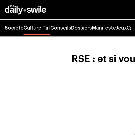
Société
Culture Taf
Conseils
Dossiers
Manifeste
Jeux
RSE : et si vo