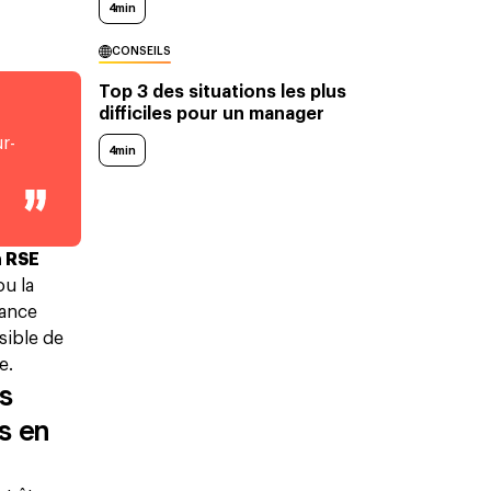
4min
CONSEILS
Top 3 des situations les plus
difficiles pour un manager
r-
4min
a RSE
ou la
dance
sible de
e.
es
s en