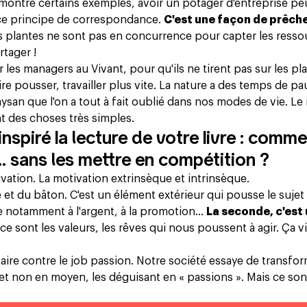
 montre certains exemples, avoir un potager d'entreprise pe
ce principe de correspondance.
C'est une façon de prêche
 plantes ne sont pas en concurrence pour capter les resso
rtager !
 les managers au Vivant, pour qu'ils ne tirent pas sur les pl
re pousser, travailler plus vite. La nature a des temps de pau
paysan que l'on a tout à fait oublié dans nos modes de vie. Le
nt des choses très simples.
nspiré la lecture de votre livre : comm
. sans les mettre en compétition ?
tivation. La motivation extrinsèque et intrinsèque.
e et du bâton. C'est un élément extérieur qui pousse le sujet 
se notamment à l'argent, à la promotion…
La seconde, c'est
 ce sont les valeurs, les rêves qui nous poussent à agir. Ça v
taire contre le job passion. Notre société essaye de transfo
 et non en moyen, les déguisant en « passions ». Mais ce son