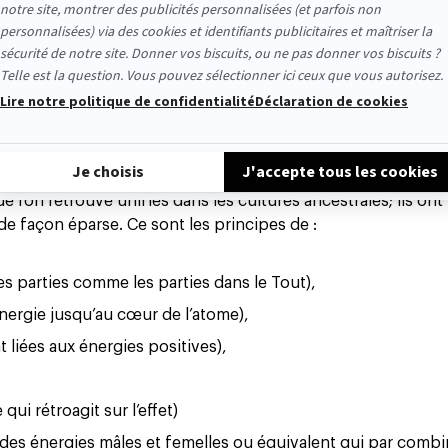
avec une intention qui va bien au-delà du profit mais qui veil
s.
que si les entreprises représentent 66 % des problèmes (com
), eh bien les entreprises représentent aussi 66 % de la sol
 proposez-vous aux entrepreneurs pou
ux 7 lois du Vivant pour adopter une manière d’agir qui ne 
e l'on retrouve unifiés dans les cultures ancestrales; ils ont
e façon éparse. Ce sont les principes de :
es parties comme les parties dans le Tout),
nergie jusqu’au cœur de l’atome),
t liées aux énergies positives),
qui rétroagit sur l’effet)
des énergies mâles et femelles ou équivalent qui par comb