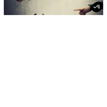
CULTURE TAF
“Je suis un mal aimé…” : les principaux
griefs à l’encontre des RH
5
min
CULTURE TAF
CULTURE TAF
Stop au “mama-
Récupérer… ça fait aussi
nagement” : quand la
partie du boulot ?
bienveillance étouffe au
lieu de faire grandir