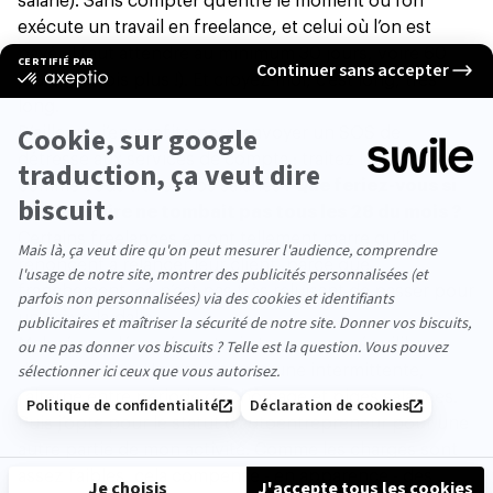
salarié). Sans compter qu’entre le moment où l’on
exécute un travail en freelance, et celui où l’on est
payé, il faut attendre au minimum 30 jours, voire 60
jours (parfois plus !). Et croyez-moi, c’est long, très
long.
D’ailleurs, j’en profite pour envoyer un SOS de
détresse aux services de compta : traitez les freelances
comme vous traitez vos salariés !
Que feriez-vous si
votre salaire ne tombait pas tous les 28 du mois ?
Certains freelances en ont tellement marre qu’ils
renoncent à relancer leur client, parce que
franchement, ce n’est pas très reluisant de passer pour
un crève-la-dalle.
Malgré ces désagréments, je trouve mon équilibre
dans ce statut. Un peu comme une intermittente,
j’alterne entre période de chômage et piges salariées.
Puis j’opte pour le statut d’autoentrepreneur pour une
autre partie de mon activité. Comme les charges sont
assez faibles, cela compense - en apparence - des