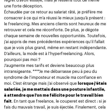
regret d’avoir essayé, mais je ressens tout de même
une forte déception.
Échaudée par ce retour au salariat râté, je préfère me
consacrer à ce qui m’a réussi le mieux jusqu’à présent :
le freelancing. Mes anciens clients sont heureux de me
retrouver et cela me réconforte. De plus, je dégote
chaque semaine de nouvelles opportunités. Toutefois,
j’ai appris de mes précédentes expériences qu’il fallait
que je vois plus grand, même en restant indépendante.
D’ailleurs, la mode est à l’hyperfreelancing. Alors,
pourquoi pas moi ?
J’augmente mes tarifs et deviens beaucoup plus
intransigeante. ****Je me débarrasse peu à peu du
syndrome de l’imposteur et muscle ma confiance en
moi. C’est étrange mais j’ai observé que
lorsque j’étais
salariée, je me mettais dans une posture infantile,
à attendre que l’on me félicite pour le travail bien
fait
. En tant que freelance, le couperet est direct : si je
fais du mauvais travail, je suis éjectée. Finalement, cela