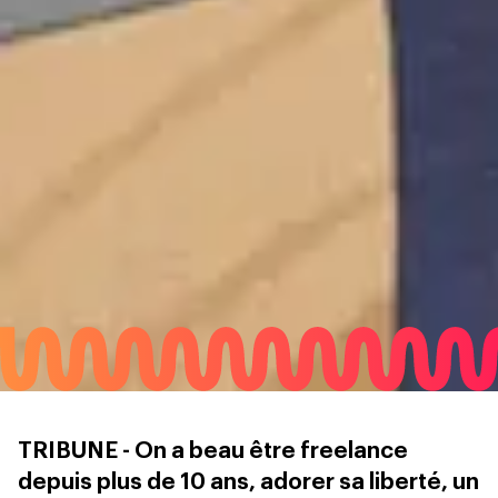
TRIBUNE - On a beau être freelance
depuis plus de 10 ans, adorer sa liberté, un