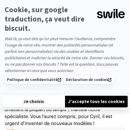
Autrement dit, la motivation intrinsèque, et par
extension l’autonomie, nous permet d’être davantage
créatifs. Le Saint Graal du travail en quelque sorte.
Mais plus encore, la démultiplication des managers
ouvre la voie à la pire des pratiques : le micro-
management, tout en poussant les individus vers “le
maximum d’incompétence”. Cette notion fort
intéressante provient du Principe de Peter, et explique
que l’on veut tellement faire évoluer les employé.e.s à
des postes hiérarchiques, que l’on finit par les pousser
vers des postes pour lesquels ils ne sont pas taillés, et
qui vont les rendre incompétents.
“
J’ajouterais à cela l’importance d’offrir des parcours aux
salarié.e.s dans lesquels ils pourront renouer avec leur
histoire individuelle. C’est un point que les entreprises
omettent la plupart du temps
”, martèle notre
spécialiste. Vous l’aurez compris, pour Cyril, il est
urgent d’inventer de nouveaux modèles !