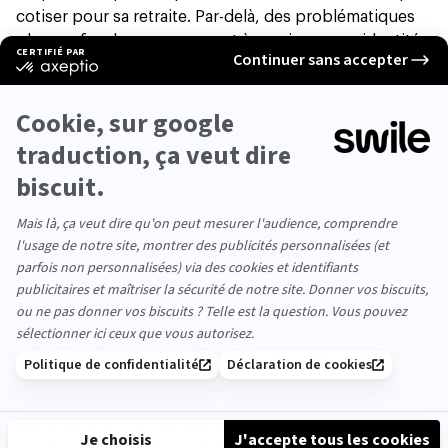
cotiser pour sa retraite. Par-delà, des problématiques
plus profondes commencent à surgir sur son identité.
Frédérique nous confie avoir eu l’impression d’être
renvoyée à sa condition de femme en n’étant que
“l’épouse de”.
Pour Véronique, le choc culturel fut beaucoup plus
fort qu’elle ne l’imaginait. En Allemagne, une maman
d’un enfant de moins de 3 ans est mal vue lorsqu’elle
désire travailler. Trouver un mode de garde relève donc
du parcours du combattant. Quant à espérer trouver
un job identique à celui qu’elle occupait en France :
c’est hors de portée.
Véronique ne parle pas suffisamment bien
l’Allemand. Alors, très vite, la jeune femme se met
à douter de ses compétences
, son avenir ou encore
sa capacité à gérer de front sa vie pro et perso.
Ajoutez à cela les tracas administratifs et vous
obtiendrez le cocktail perdant :
“j’en étais arrivée à la