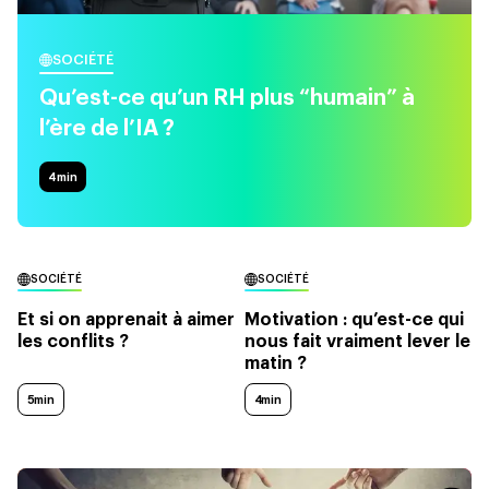
SOCIÉTÉ
Qu’est-ce qu’un RH plus “humain” à
l’ère de l’IA ?
4
min
SOCIÉTÉ
SOCIÉTÉ
Et si on apprenait à aimer
Motivation : qu’est-ce qui
les conflits ?
nous fait vraiment lever le
matin ?
5min
4min