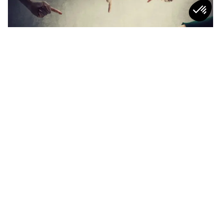
CULTURE TAF
“Je suis un mal aimé…” : les principaux
griefs à l’encontre des RH
5
min
CULTURE TAF
CULTURE TAF
Stop au “mama-
Récupérer… ça fait aussi
nagement” : quand la
partie du boulot ?
bienveillance étouffe au