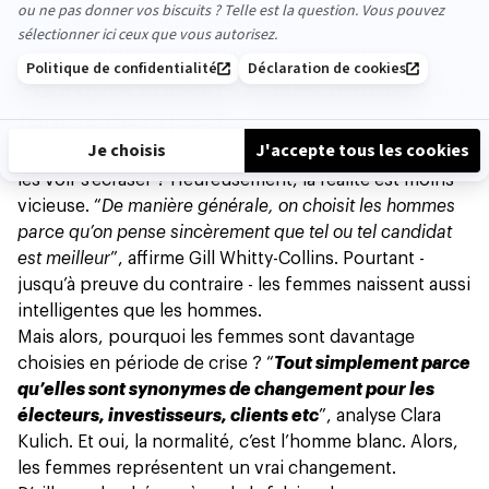
LA RÉDACTION VOUS CONSEILLE
Qu’est-ce qu’un RH plus “humain” à l’ère de l’IA ?
Pourquoi choisit-on des femmes en
temps de crise ?
Pousse-t-on les femmes dans le vide dans l’espoir de
les voir s’écraser ? Heureusement, la réalité est moins
vicieuse. “
De manière générale, on choisit les hommes
parce qu’on pense sincèrement que tel ou tel candidat
est meilleur
”, affirme Gill Whitty-Collins. Pourtant -
jusqu’à preuve du contraire - les femmes naissent aussi
intelligentes que les hommes.
Mais alors, pourquoi les femmes sont davantage
choisies en période de crise ? “
Tout simplement parce
qu’elles sont synonymes de changement pour les
électeurs, investisseurs, clients etc
”, analyse Clara
Kulich. Et oui, la normalité, c’est l’homme blanc. Alors,
les femmes représentent un vrai changement.