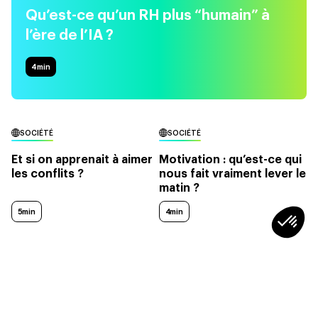
Qu’est-ce qu’un RH plus “humain” à
l’ère de l’IA ?
4
min
SOCIÉTÉ
SOCIÉTÉ
Et si on apprenait à aimer
Motivation : qu’est-ce qui
les conflits ?
nous fait vraiment lever le
matin ?
5min
4min