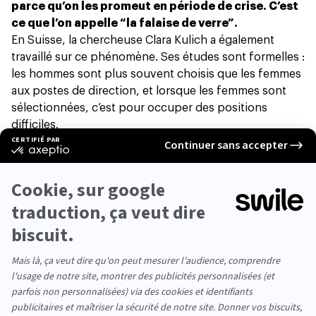
parce qu’on les promeut en période de crise. C’est
ce que l’on appelle “la falaise de verre”.
En Suisse, la chercheuse Clara Kulich a également
travaillé sur ce phénomène. Ses études sont formelles :
les hommes sont plus souvent choisis que les femmes
aux postes de direction, et lorsque les femmes sont
sélectionnées, c’est pour occuper des positions
difficiles.
On se souvient de Theresa May face à l’impossible
gestion du Brexit, Valérie Pécresse ou Anne Hidalgo qui
ont enregistré des scores désastreux à la
présidentielle, choisies alors que leurs partis étaient à
la dérive, ou encore Marissa Mayer nommée à la tête de
Yahoo alors que l’entreprise était au plus mal. Et des
exemples, il en existe à la pelle : Mary Barra chez
General Motors, Carly Fiorina chez Hewlett-Packard, et
même Elisabeth Borne qui doit aujourd’hui faire face à
la difficile réforme des retraites (qui ressemble à s’y
méprendre à un siège éjectable).