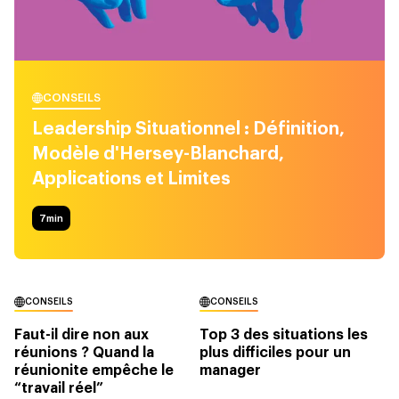
CONSEILS
Leadership Situationnel : Définition,
Modèle d'Hersey-Blanchard,
Applications et Limites
7
min
CONSEILS
CONSEILS
Faut-il dire non aux
Top 3 des situations les
réunions ? Quand la
plus difficiles pour un
réunionite empêche le
manager
“travail réel”