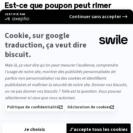
Est-ce que poupon peut rimer
avec pognon ?
“Pour le coup, je me suis bien démerdé pour mon
premier salaire, mais après ça a été un véritable frein.
On m'a fait comprendre qu’on ne pouvait pas me donner
autant que quelqu'un qui avait cinq ou dix ans de plus.
Sauf que sur le cv, on avait le même temps
d’expérience”.
Mais il y a toujours une solution… et ce
dernier exemple va vous la donner.
Une ultime question vous trotte peut-être encore en
tête : comment s’est terminée cette conversation (vous
vous souvenez, celle du début d’article) ?
“Elle s’est
sentie un peu agressée, mais je lui ai dit :”
je pense que
tu recherches une compétence et pas un physique”.
“Aujourd’hui on travaille ensemble et ça se passe très
bien”
. Et au bon tarif.
Partager