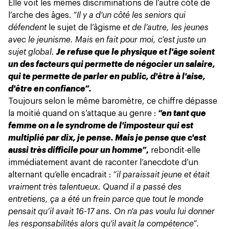
Elle voit les mêmes discriminations de l’autre côté de
l’arche des âges.
“Il y a d'un côté les seniors qui
défendent
le sujet de l’âgisme
et de l’autre, les jeunes
avec le jeunisme. Mais en fait pour moi, c'est juste un
sujet global.
Je refuse que le physique et l'âge soient
un des facteurs qui permette de négocier un salaire,
qui te permette de parler en public, d'être à l'aise,
d'être en confiance”.
Toujours selon le même baromètre, ce chiffre dépasse
la moitié quand on s’attaque au genre :
“en tant que
femme on a le syndrome de l'imposteur qui est
multiplié par dix, je pense. Mais je pense que c'est
aussi très difficile pour un homme”
,
rebondit-elle
immédiatement avant de raconter l’anecdote d’un
alternant qu’elle encadrait :
“il paraissait jeune et était
vraiment très talentueux. Quand il a passé des
entretiens, ça a été un frein parce que tout le monde
pensait qu’il avait 16-17 ans. On n'a pas voulu lui donner
les responsabilités alors qu'il avait la compétence”.