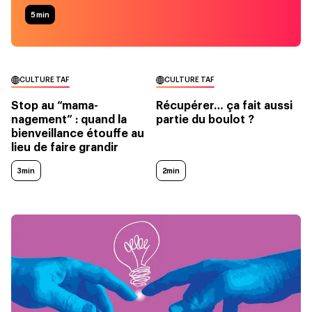
5
min
CULTURE TAF
CULTURE TAF
Stop au “mama-
Récupérer… ça fait aussi
nagement” : quand la
partie du boulot ?
bienveillance étouffe au
lieu de faire grandir
3min
2min