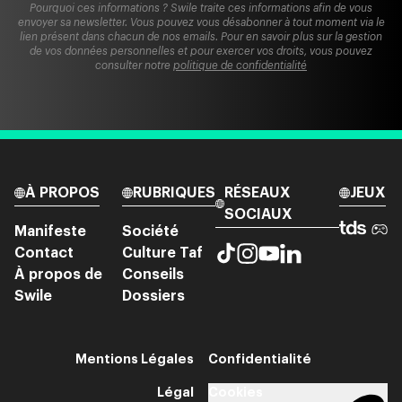
Pourquoi ces informations ? Swile traite ces informations afin de vous
envoyer sa newsletter. Vous pouvez vous désabonner à tout moment via le
lien présent dans chacun de nos emails. Pour en savoir plus sur la gestion
de vos données personnelles et pour exercer vos droits, vous pouvez
consulter notre
politique de confidentialité
À PROPOS
RUBRIQUES
RÉSEAUX
JEUX
SOCIAUX
Manifeste
Société
Contact
Culture Taf
À propos de
Conseils
Swile
Dossiers
Mentions Légales
Confidentialité
Légal
Cookies