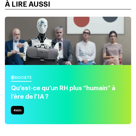
À LIRE AUSSI
SOCIÉTÉ
Qu’est-ce qu’un RH plus “humain” à
l’ère de l’IA ?
4
min