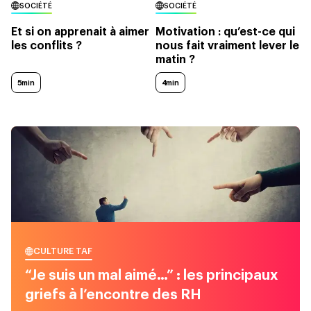
SOCIÉTÉ
SOCIÉTÉ
Et si on apprenait à aimer
Motivation : qu’est-ce qui
les conflits ?
nous fait vraiment lever le
matin ?
5min
4min
CULTURE TAF
“Je suis un mal aimé…” : les principaux
griefs à l’encontre des RH