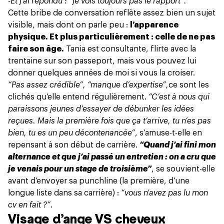
-Et j'ai répondu : “je vois toujours pas le rapport”.
Cette bribe de conversation reflète assez bien un sujet
visible, mais dont on parle peu :
l’apparence
physique. Et plus particulièrement : celle de ne pas
faire son âge.
Tania est consultante, flirte avec la
trentaine sur son passeport, mais vous pouvez lui
donner quelques années de moi si vous la croiser.
“Pas assez crédible”, “manque d’expertise”,
ce sont les
clichés
qu’elle entend régulièrement.
“C’est à nous qui
paraissons jeunes d’essayer de débunker les idées
reçues. Mais la première fois que ça t’arrive, tu n’es pas
bien, tu es un peu décontenancée”
, s’amuse-t-elle en
repensant à son début de carrière.
“Quand j’ai fini mon
alternance et que j’ai passé un entretien : on a cru que
je venais pour un stage de troisième”
, se souvient-elle
avant d’envoyer sa punchline (la première, d’une
longue liste dans sa carrière) :
“vous n'avez pas lu mon
cv en fait ?”
.
Visage d’ange VS cheveux