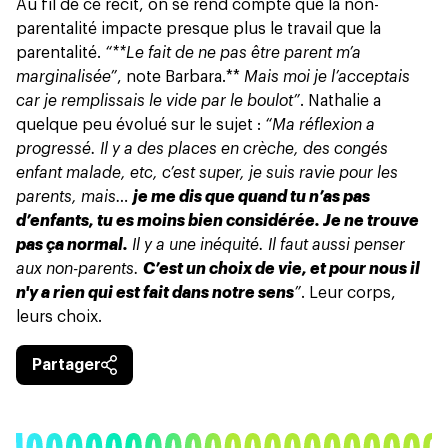
Au fil de ce récit, on se rend compte que la non-
parentalité impacte presque plus le travail que la
parentalité.
“**Le fait de ne pas être parent m’a
marginalisée”
, note Barbara.**
Mais moi je l’acceptais
car je remplissais le vide par le boulot”
. Nathalie a
quelque peu évolué sur le sujet :
“Ma réflexion a
progressé. Il y a des places en crèche, des congés
enfant malade, etc, c’est super, je suis ravie pour les
parents, mais…
je me dis que quand tu n’as pas
d’enfants, tu es moins bien considérée. Je ne trouve
pas ça normal.
Il y a une inéquité. Il faut aussi penser
aux non-parents.
C’est un choix de vie, et pour nous il
n'y a rien qui est fait dans notre sens
”
. Leur corps,
leurs choix.
Partager