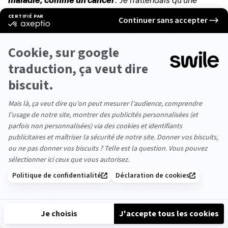
maladie, comme un cancer
. Je n’attendais qu’une
chose, c’était l’IVG”
. Il était amoureux, elle ne l’était pas.
“Pour moi la parentalité, c’est un projet d’amour. Ça a été
un immense soulagement en sortant de la clinique”,
se
souvient-elle avec émotion.
Mais ce qui l’a aussi poussé à ne pas démarrer une
famille, c’est le boulot.
“Je n’avais pas l’intention de
changer mon mode de vie. Je travaillais du jeudi au
lundi, de 14h à 19h. Je faisais du sport tous les matins
avec un entraînement strict. Pendant 10 ans je n’ai que 5
weekends par an. C’était une volonté de ma part, mais
aussi un prétexte”
, rembobine-t-elle avant d’ajouter
qu’une image l’a particulièrement marquée :
“J
*’ai été
très influencée par les femmes de la profession qui
étaient plus âgées que moi et à qui on avait retiré la
garde de leurs enfants parce qu’elles travaillaient le
week-end**. Et ça faisait des femmes aigries,
frustrées…”* L’opportunité de devenir mère se
représentera plusieurs fois, mais à chaque fois, cela