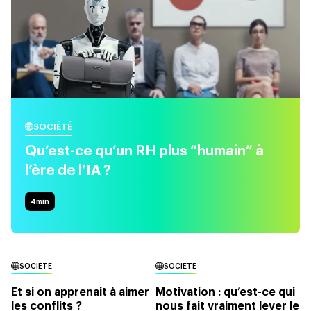
SOCIÉTÉ
Qu’est-ce qu’un RH plus “humain” à
l’ère de l’IA ?
4
min
SOCIÉTÉ
SOCIÉTÉ
Et si on apprenait à aimer
Motivation : qu’est-ce qui
les conflits ?
nous fait vraiment lever le