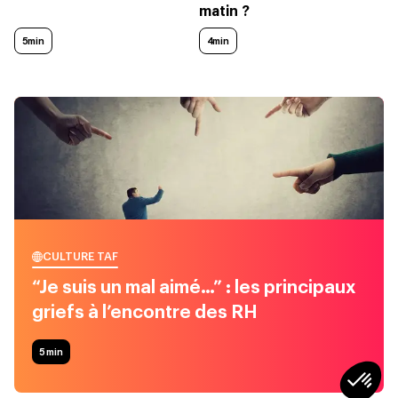
matin ?
5min
4min
CULTURE TAF
“Je suis un mal aimé…” : les principaux
griefs à l’encontre des RH
5
min