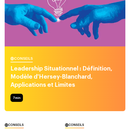
CONSEILS
Leadership Situationnel : Définition,
Modèle d'Hersey-Blanchard,
Applications et Limites
7
min
CONSEILS
CONSEILS