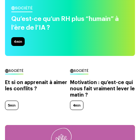
SOCIÉTÉ
Qu’est-ce qu’un RH plus “humain” à
l’ère de l’IA ?
4
min
SOCIÉTÉ
SOCIÉTÉ
Et si on apprenait à aimer
Motivation : qu’est-ce qui
les conflits ?
nous fait vraiment lever le
matin ?
5min
4min