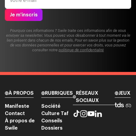
Je m'inscris
Pourquoi ces informations ? Swile traite ces informations afin de vous
envoyer sa newsletter. Vous pouvez vous désabonner à tout moment via le
lien présent dans chacun de nos emails. Pour en savoir plus sur la gestion
de vos données personnelles et pour exercer vos droits, vous pouvez
consulter notre
politique de confidentialité
À PROPOS
RUBRIQUES
RÉSEAUX
JEUX
SOCIAUX
Manifeste
Société
Contact
Culture Taf
À propos de
Conseils
Swile
Dossiers