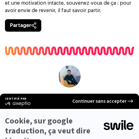
et une motivation intacte, souvenez-vous de ça : pour
avoir envie de revenir, il faut savoir partir.
Partager
YANNICK MERCIRIS
HEAD OF EDITORIAL THE DAILY SWILE
Journaliste qui aime autant les mots que le ballon rond.
Vu que je gère mieux le premier que le second, j’ai
décidé [...]
Voir plus