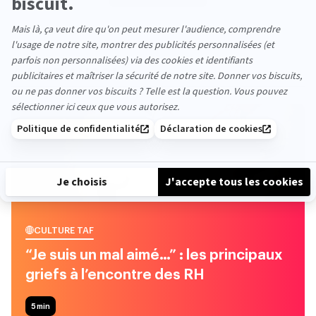
À LIRE AUSSI
CULTURE TAF
“Je suis un mal aimé…” : les principaux
griefs à l’encontre des RH
5
min