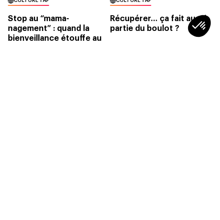
CULTURE TAF
CULTURE TAF
Stop au “mama-
Récupérer… ça fait aussi
nagement” : quand la
partie du boulot ?
bienveillance étouffe au
lieu de faire grandir
3min
2min
CONSEILS