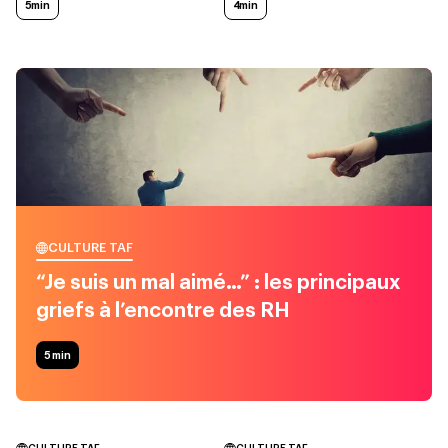
5min
4min
CULTURE TAF
“Je suis un mal aimé…” : les principaux
griefs à l’encontre des RH
5
min