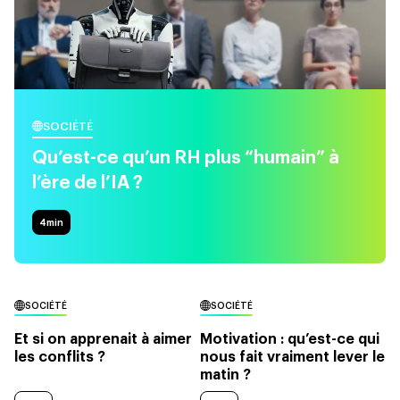
SOCIÉTÉ
Qu’est-ce qu’un RH plus “humain” à
l’ère de l’IA ?
4
min
SOCIÉTÉ
SOCIÉTÉ
Et si on apprenait à aimer
Motivation : qu’est-ce qui
les conflits ?
nous fait vraiment lever le
matin ?