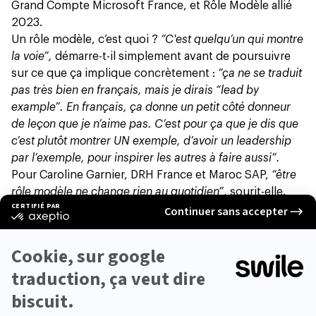
Grand Compte Microsoft France, et Rôle Modèle allié
2023.
Un rôle modèle, c’est quoi ?
“C'est quelqu’un qui montre
la voie”,
démarre-t-il simplement avant de poursuivre
sur ce que ça implique concrètement :
“ça ne se traduit
pas très bien en français, mais je dirais “lead by
example”. En français, ça donne un petit côté donneur
de leçon que je n’aime pas. C’est pour ça que je dis que
c’est plutôt montrer UN exemple, d’avoir un leadership
par l’exemple, pour inspirer les autres à faire aussi”.
Pour Caroline Garnier, DRH France et Maroc SAP,
“être
rôle modèle ne change rien au quotidien”
, sourit-elle.
“C’est peut-être plus vis-à-vis des autres qui peuvent
venir me parler plus facilement si besoin. C’est ouvrir les
chakras, et
permettre de montrer qu’il est possible
d’être soi-même dans un environnement comme le
nôtre
. C’est important de pouvoir être authentique au
travail”
, précise celle qui gère plus de 2500
collaborateurs rien que dans l’Hexagone.