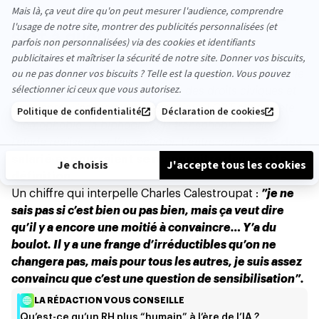
Être allié·e ça veut dire quoi ? Ça
sert à quoi ?
Si l’on s’en tient à la définition factuelle donnée par
Wikipédia, un.e allié·e est
“une personne hétérosexuelle
et cisgenre qui supporte l'égalité des droits civiques et
des genres, les mouvements sociaux LGBT et conteste
l'homophobie, la biphobie et la transphobie”. Selon
l’étude réalisée par l’association L’autre cercle,
52% des
salarié·es pourraient se reconnaitre dans cette
définition.
Un chiffre qui interpelle Charles Calestroupat :
”je ne
sais pas si c’est bien ou pas bien, mais ça veut dire
qu’il y a encore une moitié à convaincre… Y’a du
boulot. Il y a une frange d’irréductibles qu’on ne
changera pas, mais pour tous les autres, je suis assez
convaincu que c’est une question de sensibilisation”.
LA RÉDACTION VOUS CONSEILLE
Qu’est-ce qu’un RH plus “humain” à l’ère de l’IA ?