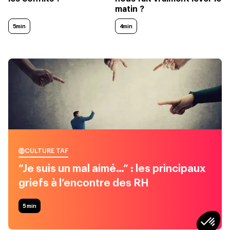
matin ?
5min
4min
CULTURE TAF
“Je suis un mal aimé…” : les principaux
griefs à l’encontre des RH
5
min