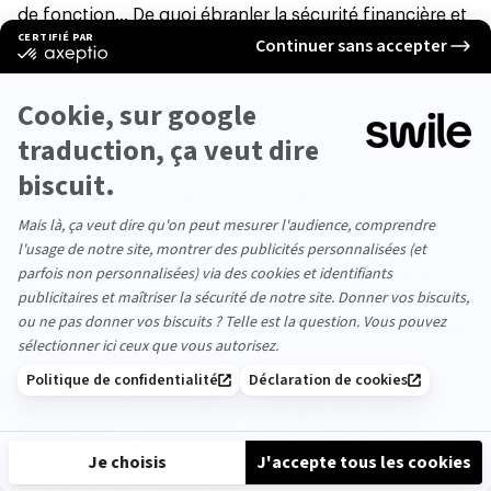
de fonction… De quoi ébranler la sécurité financière et
psychique : Que faire face à cette baisse de revenus ?
Comment payer les factures ? Quand retrouvera-t-on
un emploi ? Dans le contexte d’inflation actuel, la
perte de celui-ci, et par conséquent du pouvoir
d’achat, peut faire peur.
D’après le Baromètre IRSN 2023 (Institut de
Radioprotection et de Sûreté Nucléaire) sur la
perception des risques et de la sécurité par les
Français, le pouvoir d’achat est le sujet le plus
préoccupant pour eux (cité en premier par 36 % des
sondés).
Le licenciement vient réveiller la crainte
de ne pas pouvoir subvenir à ses besoins primaires
(se nourrir, se loger…).
Quant à aller réclamer les allocations chômage, ce n’est
pas toujours évident.
“Certaines personnes
licenciées appréhendent tellement les échanges
humainement difficiles avec Pôle Emploi qu’elles
ne souhaitent même pas s’y inscrire”
, constate le