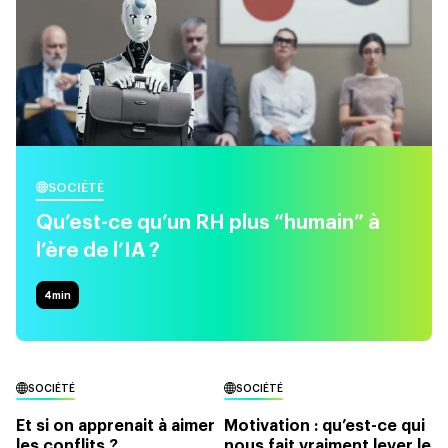
SOCIÉTÉ
Qu’est-ce qu’un RH plus “humain” à
l’ère de l’IA ?
4
min
SOCIÉTÉ
SOCIÉTÉ
Et si on apprenait à aimer
Motivation : qu’est-ce qui
les conflits ?
nous fait vraiment lever le