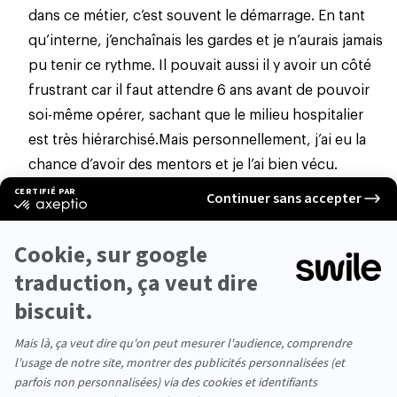
dans ce métier, c’est souvent le démarrage. En tant
qu’interne, j’enchaînais les gardes et je n’aurais jamais
pu tenir ce rythme. Il pouvait aussi il y avoir un côté
frustrant car il faut attendre 6 ans avant de pouvoir
soi-même opérer, sachant que le milieu hospitalier
est très hiérarchisé.
Mais personnellement, j’ai eu la
chance d’avoir des mentors et je l’ai bien vécu.
Aujourd’hui, je fais certes des journées de 12H, mais
cela ne me pose pas de problèmes. Bien sûr, j’ai
passé moins de temps avec mes enfants que si
j’avais exercé un autre
métier
, mais je pense plutôt
en temps de qualité que quantité. Je n’ai pas la
sensation d’avoir tout sacrifié. Au final, je ne vois
que peu d’inconvénients à mon métier : je suis
totalement passionné !”