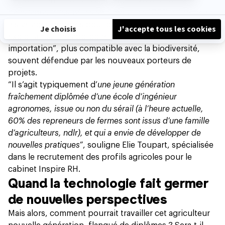
Typiquement, il peut s’agir d’une exploitation laitière
dans laquelle les bêtes sont nourries 100% à l’herbe et
les vêlages groupés pour optimiser le travail des
exploitants. Une approche en mode “zéro
importation”, plus compatible avec la biodiversité,
souvent défendue par les nouveaux porteurs de
projets.
“Il s’agit typiquement d’
une jeune génération
fraîchement diplômée d’une école d’ingénieur
agronomes, issue ou non du sérail (à l’heure actuelle,
60% des repreneurs de fermes sont issus d’une famille
d’agriculteurs, ndlr), et qui a envie de développer de
nouvelles pratiques”
, souligne Elie Toupart, spécialisée
dans le recrutement des profils agricoles pour le
cabinet Inspire RH.
Quand la technologie fait germer
de nouvelles perspectives
Mais alors, comment pourrait travailler cet agriculteur