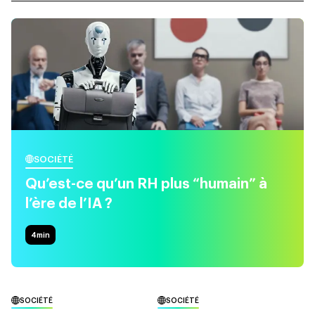
SOCIÉTÉ
Qu’est-ce qu’un RH plus “humain” à
l’ère de l’IA ?
4
min
SOCIÉTÉ
SOCIÉTÉ