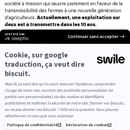
société à mission qui œuvre justement en faveur de la
transmissibilité des fermes à une nouvelle génération
d’agriculteurs.
Actuellement, une exploitation sur
deux est à transmettre dans les 10 ans.
LA RÉDACTION VOUS CONSEILLE
Qu’est-ce qu’un RH plus “humain” à l’ère de l’IA ?
Sauf qu’en France, “Small is
beautiful”
Pour éviter la financiarisation du secteur, soit une
agriculture détenue par de grandes firmes
agroalimentaires, il s’agit donc de défendre un modèle
plus familial. C’est en tout cas le futur désirable que
nous souhaitons défendre dans cette prospective. “
Il
n’y aura pas un seul modèle de fermes demain.
Avec
des fermes devenues plus grandes, co-existera une
seconde voie, de fermes restées à taille humaine et
souvent autosuffisantes”
, poursuit Maxime Pawlak.