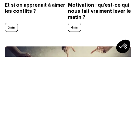
Et si on apprenait à aimer
Motivation : qu’est-ce qui
les conflits ?
nous fait vraiment lever le
matin ?
5min
4min
CULTURE TAF
“Je suis un mal aimé…” : les principaux
griefs à l’encontre des RH
5
min