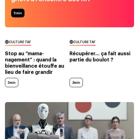
5
min
CULTURE TAF
CULTURE TAF
Stop au “mama-
Récupérer… ça fait aussi
nagement” : quand la
partie du boulot ?
bienveillance étouffe au
lieu de faire grandir
3min
2min