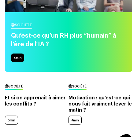
SOCIÉTÉ
Qu’est-ce qu’un RH plus “humain” à
l’ère de l’IA ?
4
min
SOCIÉTÉ
SOCIÉTÉ
Et si on apprenait à aimer
Motivation : qu’est-ce qui
les conflits ?
nous fait vraiment lever le
matin ?
5min
4min