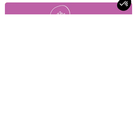
CONSEILS
Leadership Situationnel : Définition,
Modèle d'Hersey-Blanchard,
Applications et Limites
7
min