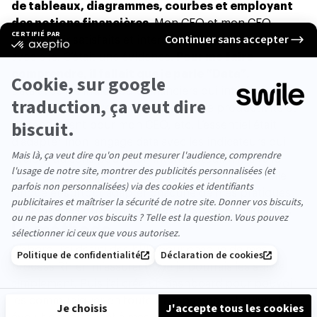
de tableaux, diagrammes, courbes et employant
des notions financières
. Mon CEO et mon CFO
avaient l’air satisfaits et interagissaient positivement
avec elle. C’était une évidence.
Pour me faire
comprendre, il fallait que je parle “Data”.
Data avec les indicateurs financiers qui intéressaient
mon CFO, data avec les indicateurs de productivité et
de rendement pour mon CEO, etc. L’essentiel était
d’adapter mon langage data avec les indicateurs qui
avaient du sens pour mon interlocuteur. Il m’a fallu
déployer des efforts pour apprendre cette nouvelle
langue et surtout adapter chacune de mes pratiques
pour qu’elles puissent aussi être lisibles et parlantes.
La méthode
D’abord, j’ai défini des KPIs pour chacun de mes
process RH en m’assurant que je pourrais les suivre
simplement. Puis j’ai crée un dashboard pour pouvoir
les communiquer en toute transparence et suivre les