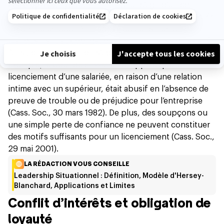
l’entreprise
. Typiquement, il peut s’agir d’un conflit
d'intérêt ou de favoritisme. Dans ce cas, la relation crée
un préjudice pour l’entreprise ou constitue un
manquement aux obligations contractuelles du salarié.
Ainsi, chaque situation s’apprécie au cas par cas. Par
exemple, la Cour de cassation a rappelé que le
licenciement d’une salariée, en raison d’une relation
intime avec un supérieur, était abusif en l’absence de
preuve de trouble ou de préjudice pour l’entreprise
(Cass. Soc., 30 mars 1982). De plus, des soupçons ou
une simple perte de confiance ne peuvent constituer
des motifs suffisants pour un licenciement (Cass. Soc.,
29 mai 2001).
LA RÉDACTION VOUS CONSEILLE
Leadership Situationnel : Définition, Modèle d'Hersey-
Blanchard, Applications et Limites
Conflit d’intérêts et obligation de
loyauté