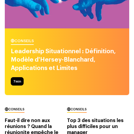
CONSEILS
Leadership Situationnel : Définition,
Modèle d'Hersey-Blanchard,
Applications et Limites
7
min
CONSEILS
CONSEILS
Faut-il dire non aux
Top 3 des situations les
réunions ? Quand la
plus difficiles pour un
réunionite empêche le
manager