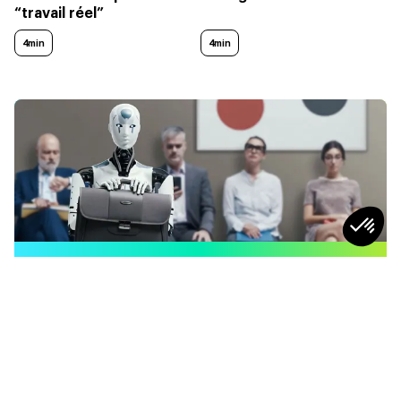
“travail réel”
4min
4min
SOCIÉTÉ
Qu’est-ce qu’un RH plus “humain” à
l’ère de l’IA ?
4
min