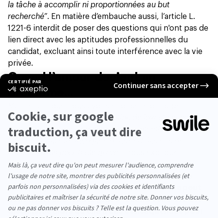
la tâche à accomplir ni proportionnées au but
recherché”
. En matière d’embauche aussi, l’article L.
1221-6 interdit de
poser des questions qui n'ont pas de
lien direct
avec les aptitudes professionnelles du
candidat, excluant ainsi toute interférence avec la vie
privée.
Quand l’amour devient un
problème…
Maintenant que nous avons énoncé le principe
général… il y a un mais ! “
La notion de loyauté envers
l’entreprise entre en conflit avec la protection de la vie
privée et peut être invoquée dans certains cas de
licenciements pour faute grave
”, nous explique
l’avocate.
En soi,
l’existence d’une relation amoureuse ne
peut pas justifier un licenciement, mais elle peut
constituer une “faute grave” quand celle-ci a été
dissimulée alors qu’elle a des conséquences pour