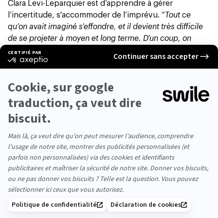
Clara Levi-Leparquier est d’apprendre à gérer
l’incertitude, s'accommoder de l’imprévu. “
Tout ce
qu’on avait imaginé s’effondre, et il devient très difficile
de se projeter à moyen et long terme. D’un coup, on
développe un tout autre rapport au temps”,
analyse-t-
elle.
Alors, la meilleure parade reste d’adopter la stratégie
des petits pas,
se fixer des objectifs quotidiens qui
apporteront une forme de satisfaction, plutôt que
de se décourager face à la somme des tâches à
réaliser
. “
C’est important d’être indulgent envers soi-
même et de se réjouir de toutes les petites tâches
accomplies
”, observe l’experte.
Conseil n°3 : savoir accepter et
demander de l’aide
Comme dans toute épreuve de la vie, il est important
de ne pas s’isoler et s’entourer au maximum. Mais
apprendre à accepter de l’aide, qu’elle soit humaine ou