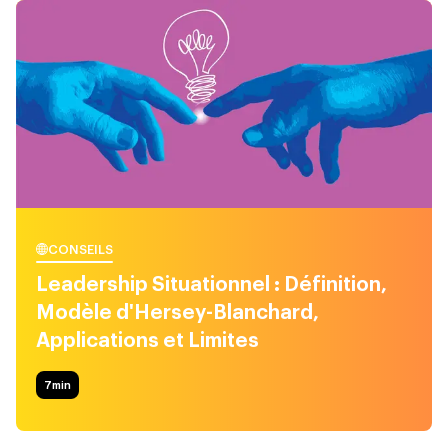
CONSEILS
Leadership Situationnel : Définition,
Modèle d'Hersey-Blanchard,
Applications et Limites
7
min