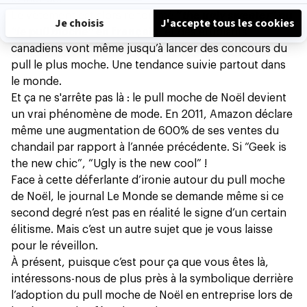
Le vêtement est alors renommé
“
the ugly sweater”
ou
“le pull moche”
en français
, et des étudiants
canadiens vont même jusqu’à lancer des concours du
pull le plus moche. Une tendance suivie partout dans
le monde.
Et ça ne s'arrête pas là : le pull moche de Noël devient
un vrai phénomène de mode. En 2011, Amazon déclare
même une augmentation de 600% de ses ventes du
chandail par rapport à l’année précédente. Si “Geek is
the new chic”, “Ugly is the new cool” !
Face à cette déferlante d’ironie autour du pull moche
de Noël, le journal
Le Monde
se demande même si ce
second degré n’est pas en réalité le signe d’un certain
élitisme. Mais c’est un autre sujet que je vous laisse
pour le réveillon.
À présent, puisque c’est pour ça que vous êtes là,
intéressons-nous de plus près à la symbolique derrière
l’adoption du pull moche de Noël en entreprise lors de