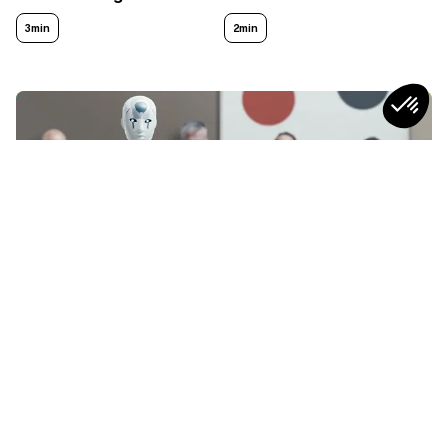
3min
2min
SOCIÉTÉ
Qu’est-ce qu’un RH plus “humain” à
l’ère de l’IA ?
4
min