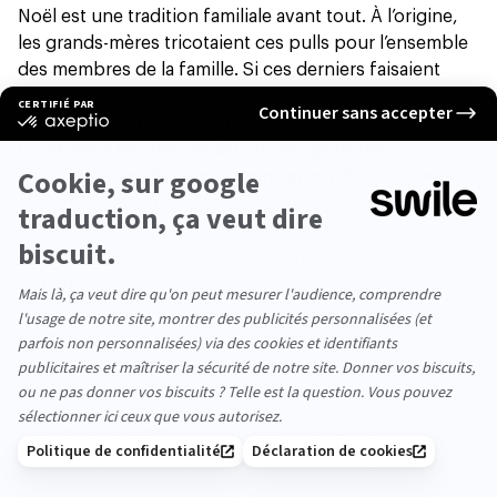
Noël est une tradition familiale avant tout. À l’origine,
les grands-mères tricotaient ces pulls pour l’ensemble
des membres de la famille. Si ces derniers faisaient
l’effort de les porter le 25 décembre, ils s’en tenaient
cependant au cercle familial.
C’est dans les années 80 que les grandes
enseignes de vêtement s'emparent de ce créneau
et se mettent à produire en masse le vêtement de
grand-mère en l’imitant jusque dans les moindres
détails. Grosses mailles un jour, grosses mailles
toujours.
Le pull de Noël se démocratise, on le voit de plus en
plus dans les films ou les séries (enfin les feuilletons
télé pour emprunter le langage de l’époque). C’est en
2001, dans le film Bridget Jones que
le pull de Noël fait
son grand retour
. Et même si dans le film Mark (Darcy)
perd des points aux yeux de Bridget (Jones), le pull de
Noël, lui, gagne le cœur de milliers de personnes dans
le monde.