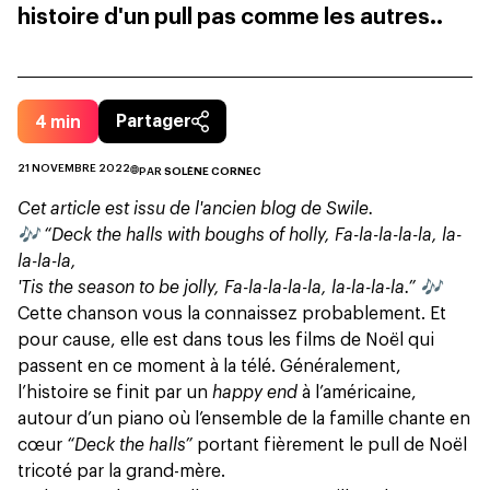
histoire d'un pull pas comme les autres..
4
min
Partager
21 NOVEMBRE 2022
PAR
SOLÈNE CORNEC
Cet article est issu de l'ancien blog de Swile.
🎶 “Deck the halls with boughs of holly, Fa-la-la-la-la, la-
la-la-la,
'Tis the season to be jolly, Fa-la-la-la-la, la-la-la-la.” 🎶
Cette
chanson
vous la connaissez probablement. Et
pour cause, elle est dans tous les films de Noël qui
passent en ce moment à la télé. Généralement,
l’histoire se finit par un
happy end
à l’américaine,
autour d’un piano où l’ensemble de la famille chante en
cœur
“Deck the halls”
portant fièrement le pull de Noël
tricoté par la grand-mère.