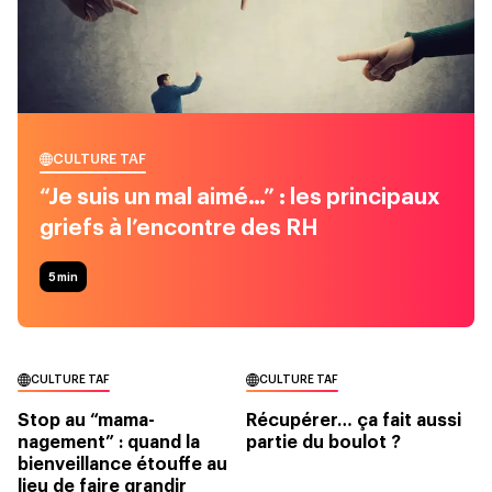
CULTURE TAF
“Je suis un mal aimé…” : les principaux
griefs à l’encontre des RH
5
min
CULTURE TAF
CULTURE TAF
Stop au “mama-
Récupérer… ça fait aussi
nagement” : quand la
partie du boulot ?
bienveillance étouffe au
lieu de faire grandir