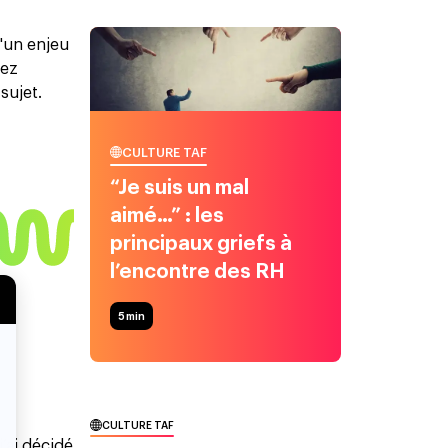
d'un enjeu
rez
sujet.
CULTURE TAF
“Je suis un mal
aimé…” : les
principaux griefs à
l’encontre des RH
5
min
CULTURE TAF
’ai décidé