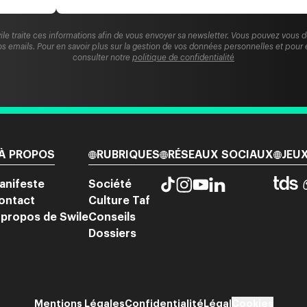
ile traite ces informations afin de vous envoyer sa newsletter. Vous pouvez vous 
s emails. Pour en savoir plus sur la gestion de vos données personnelles et pour 
consulter notre
politique de confidentialité
À PROPOS
RUBRIQUES
RÉSEAUX SOCIAUX
JEU
anifeste
Société
ontact
Culture Taf
 propos de Swile
Conseils
Dossiers
Mentions Légales
Confidentialité
Légal
Cookies