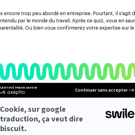
 encore trop peu abordé en entreprise. Pourtant, il s'agit 
entendu par le monde du travail. Après ce quiz, vous en sau
rentalité. Ou bien vous confirmerez votre expertise sur le 
YANNICK MERCIRIS
OF EDITORIAL THE DAILY SWILE
ballon rond. Vu que je gère mieux le premier que le second, j