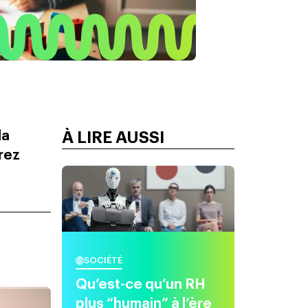
la
À LIRE AUSSI
rez
SOCIÉTÉ
Qu’est-ce qu’un RH
plus “humain” à l’ère