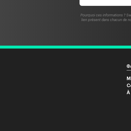
Pourquoi ces informations ? Sw
lien présent dans chacun de no
M
C
À