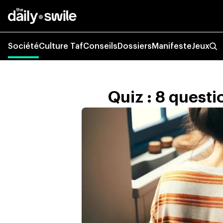
Société
Culture Taf
Conseils
Dossiers
Manifeste
Jeux
Quiz : 8 quest