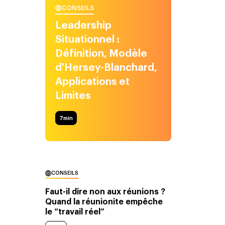
CONSEILS
Leadership
Situationnel :
Définition, Modèle
d'Hersey-Blanchard,
Applications et
Limites
7
min
CONSEILS
Faut-il dire non aux réunions ?
Quand la réunionite empêche
le “travail réel”