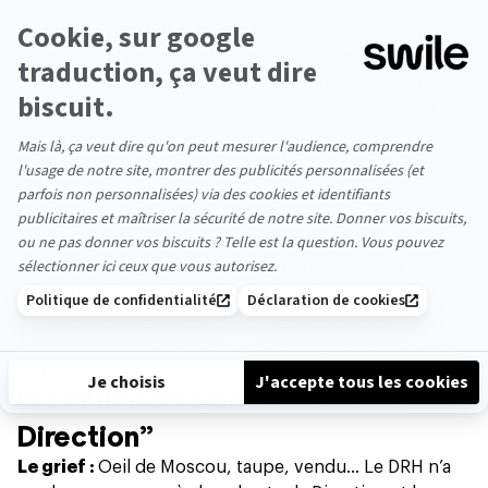
toujours raccord avec ces décisions
”, explique-t-elle.
La réalité
: Le DRH est un humain comme les autres,
avec ses états d’âme, même s’il peut sembler froid en
façade. Magalie, aujourd’hui coach professionnelle
pour les dirigeants et DRH, nous raconte ainsi avoir
vécu des épisodes difficiles émotionnellement,
notamment lorsqu’il a fallu procéder à des
licenciements.
L’antidote :
Tenter au maximum d’imposer ses propres
règles du jeu et de faire les choses à “sa façon”. “
Le
DRH ne peut que faire preuve de pédagogie et d’un
maximum d’empathie pour faire les choses avec coeur
et bienveillance
.
Il assure un rôle d’amortisseur quand
les décisions sont difficiles à entendre pour les salariés
”,
Magalie Auger.
“Le DRH est le bras armé de la
Direction”
Le grief :
Oeil de Moscou, taupe, vendu… Le DRH n’a