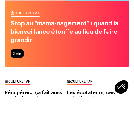
CULTURE TAF
Stop au “mama-nagement” : quand la
bienveillance étouffe au lieu de faire
grandir
3
min
CULTURE TAF
CULTURE TAF
Récupérer… ça fait aussi
Les écotafeurs, ces
partie du boulot ?
salariés qui compostent
leur éco-anxiété au
bureau
2min
4min