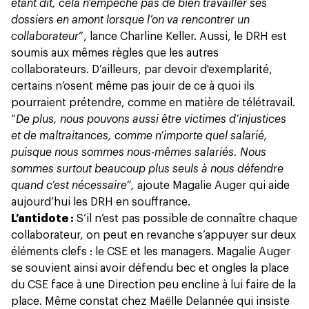
étant dit, cela n’empêche pas de bien travailler ses
dossiers en amont lorsque l’on va rencontrer un
collaborateur
”, lance Charline Keller. Aussi, le DRH est
soumis aux mêmes règles que les autres
collaborateurs. D’ailleurs, par devoir d'exemplarité,
certains n’osent même pas jouir de ce à quoi ils
pourraient prétendre,
comme en matière de télétravail
.
“
De plus, nous pouvons aussi être victimes d’injustices
et de maltraitances, comme n’importe quel salarié,
puisque nous sommes nous-mêmes salariés. Nous
sommes surtout beaucoup plus seuls à nous défendre
quand c’est nécessaire”,
ajoute Magalie Auger qui aide
aujourd’hui les DRH en souffrance.
L’antidote :
S’il n’est pas possible de connaître chaque
collaborateur, on peut en revanche s’appuyer sur deux
éléments clefs : le CSE et les managers. Magalie Auger
se souvient ainsi avoir défendu bec et ongles la place
du CSE face à une Direction peu encline à lui faire de la
place. Même constat chez Maëlle Delannée qui insiste