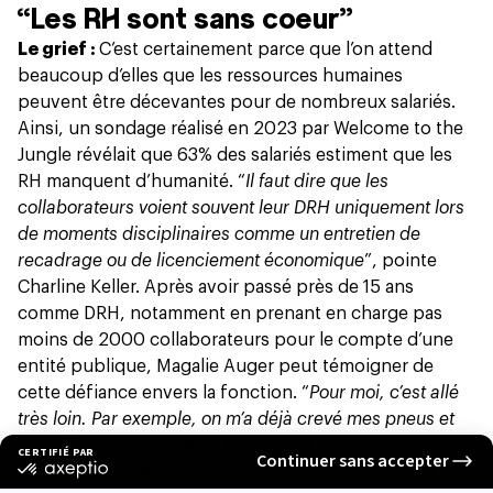
“Les RH sont sans coeur”
Le grief :
C’est certainement parce que l’on attend
beaucoup d’elles que les ressources humaines
peuvent être décevantes pour de nombreux salariés.
Ainsi, un
sondage
réalisé en 2023 par Welcome to the
Jungle révélait que 63% des salariés estiment que les
RH manquent d’humanité. “
Il faut dire que les
collaborateurs voient souvent leur DRH uniquement lors
de moments disciplinaires comme un entretien de
recadrage ou de licenciement économique
”, pointe
Charline Keller. Après avoir passé près de 15 ans
comme DRH, notamment en prenant en charge pas
moins de 2000 collaborateurs pour le compte d’une
entité publique, Magalie Auger peut témoigner de
cette défiance envers la fonction. “
Pour moi, c’est allé
très loin. Par exemple, on m’a déjà crevé mes pneus et
j’ai failli avoir un accident en rentrant chez moi.
Forcément, le DRH dit souvent “non”, même s’il n’est pas