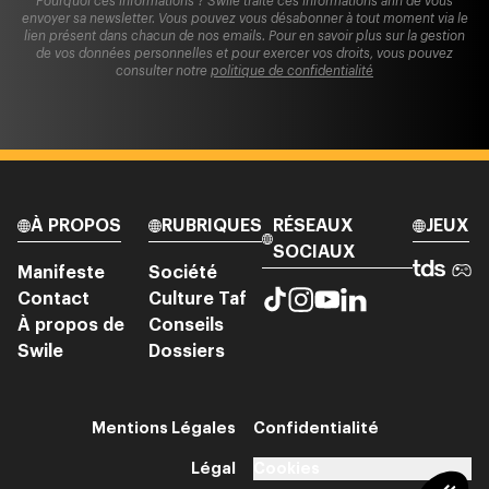
Pourquoi ces informations ? Swile traite ces informations afin de vous
envoyer sa newsletter. Vous pouvez vous désabonner à tout moment via le
lien présent dans chacun de nos emails. Pour en savoir plus sur la gestion
de vos données personnelles et pour exercer vos droits, vous pouvez
consulter notre
politique de confidentialité
À PROPOS
RUBRIQUES
RÉSEAUX
JEUX
SOCIAUX
Manifeste
Société
Contact
Culture Taf
À propos de
Conseils
Swile
Dossiers
Mentions Légales
Confidentialité
Légal
Cookies