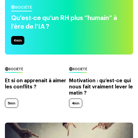
SOCIÉTÉ
Qu’est-ce qu’un RH plus “humain” à
l’ère de l’IA ?
4
min
SOCIÉTÉ
SOCIÉTÉ
Et si on apprenait à aimer
Motivation : qu’est-ce qui
les conflits ?
nous fait vraiment lever le
matin ?
5min
4min