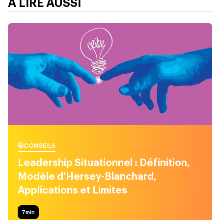
À LIRE AUSSI
CONSEILS
Leadership Situationnel : Définition,
Modèle d'Hersey-Blanchard,
Applications et Limites
7
min