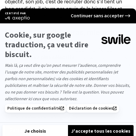
objectif, son job, c’est de recruter donc s’il tient un
bon candidat, il n’aura pas envie de le laisser filer et
voudra lui offrir la meilleure expérience candidat
possible.
Moins tu candidateras, mieux tu
candidateras
Dernier conseil, pour éviter de courir après tout le
monde :
soyez plus sélectifs
. Le plus important n’est
pas forcément de beaucoup candidater, mais de mieux
candidater. Prenez du temps pour bien lire les
annonces et les fiches de poste, préparez une
candidature spécifique à chaque fois, renseignez-vous
sur les valeurs, la culture d’entreprise… Ça fera
beaucoup plus la diff que de faire du Copier/Coller
juste en changeant le nom de la boite. Soyez
authentique… et un peu patient.
Partager