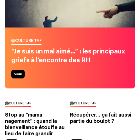
CULTURE TAF
“Je suis un mal aimé…” : les principaux
griefs à l’encontre des RH
5
min
CULTURE TAF
CULTURE TAF
Stop au “mama-
Récupérer… ça fait aussi
nagement” : quand la
partie du boulot ?
bienveillance étouffe au
lieu de faire grandir