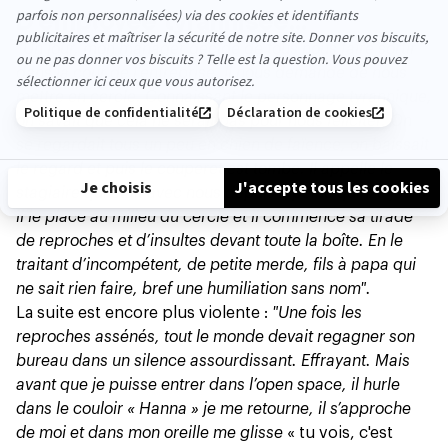
D’employée tyrannisée…
“Un jour, mon manager décide de tous nous faire sortir
dans la cour de l’entreprise. Il nous demande de nous
mettre en cercle. Connaissant le personnage tyrannique,
on savait que cela ne serait pas pour nous féliciter. On
se regardait tous un peu en chien de faïence, on baissait
le regard et puis le couperet est tombé. Il appelle le
stagiaire qui était avec nous depuis à peine quinze jours,
il le place au milieu du cercle et il commence sa tirade
de reproches et d’insultes devant toute la boîte. En le
traitant d’incompétent, de petite merde, fils à papa qui
ne sait rien faire, bref une humiliation sans nom".
La suite est encore plus violente :
"Une fois les
reproches assénés, tout le monde devait regagner son
bureau dans un silence assourdissant. Effrayant. Mais
avant que je puisse entrer dans l’open space, il hurle
dans le couloir « Hanna » je me retourne, il s’approche
de moi et dans mon oreille me glisse
« tu vois, c'est