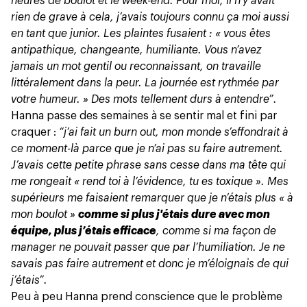
heures de boulot et le week-end. Pour moi, il n’y avait
rien de grave à cela, j’avais toujours connu ça moi aussi
en tant que junior. Les plaintes fusaient : « vous êtes
antipathique, changeante, humiliante. Vous n’avez
jamais un mot gentil ou reconnaissant, on travaille
littéralement dans la peur. La journée est rythmée par
votre humeur. » Des mots tellement durs à entendre”.
Hanna passe des semaines à se sentir mal et fini par
craquer :
“j’ai fait un burn out, mon monde s’effondrait à
ce moment-là parce que je n’ai pas su faire autrement.
J’avais cette petite phrase sans cesse dans ma tête qui
me rongeait « rend toi à l’évidence, tu es toxique ». Mes
supérieurs me faisaient remarquer que je n’étais plus « à
mon boulot »
comme si plus j'étais dure avec mon
équipe, plus j’étais efficace
, comme si ma façon de
manager ne pouvait passer que par l’humiliation. Je ne
savais pas faire autrement et donc je m’éloignais de qui
j’étais”.
Peu à peu Hanna prend conscience que le problème