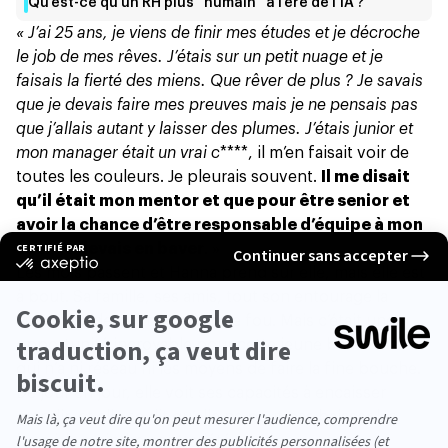
Qu’est-ce qu’un RH plus “humain” à l’ère de l’IA ?
« J’ai 25 ans, je viens de finir mes études et je décroche
le job de mes rêves. J’étais sur un petit nuage et je
faisais la fierté des miens. Que rêver de plus ? Je savais
que je devais faire mes preuves mais je ne pensais pas
que j’allais autant y laisser des plumes. J’étais junior et
mon manager était un vrai c
****, il m’en faisait voir de
toutes les couleurs. Je pleurais souvent.
Il me disait
qu’il était mon mentor et que pour être senior et
avoir la chance d’être responsable d’équipe à mon
tour, je devais en baver
. »
Les mois passent et Hanna prend sur elle, mais elle est
à bout. Sa famille, ses amis, tout son entourage la
supplient de quitter ce job de fou. Mais c’était une
opportunité incroyable pour cette jeune banlieusarde
qui n’a ni réseau ni les moyens de faire la fine bouche.
De jour en jour, elle voit ses capacités à encaisser
grandir, et elle se dit qu’elle ne peut pas baisser les
bras à la moindre contrariété.