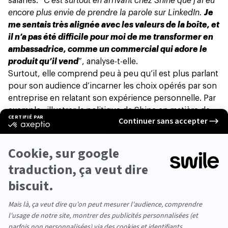
salariés. “
C’est surtout en arrivant chez Shine que j’ai eu
encore plus envie de prendre la parole sur LinkedIn.
Je
me sentais très alignée avec les valeurs de la boîte, et
il n’a pas été difficile pour moi de me transformer en
ambassadrice, comme un commercial qui adore le
produit qu’il vend
”, analyse-t-elle.
Surtout, elle comprend peu à peu qu’il est plus parlant
pour son audience d’incarner les choix opérés par son
entreprise en relatant son expérience personnelle. Par
exemple : illustrer la politique de Shine en matière de
télétravail en racontant son propre départ de Paris, ou
encore aborder le thème de la parité en parlant de son
rapport avec sa manager. “
Il est évident qu’une marque
employeur incarnée est beaucoup plus pertinente
”,
poursuit-elle.
Marque employeur ou personal
branding ?
Il suffit effectivement de parcourir LinkedIn pour voir