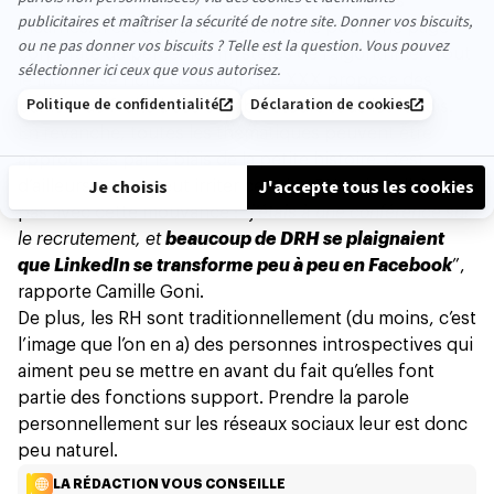
que les contenus qui y fonctionnent sont tous
incarnés. Il est d’ailleurs bien difficile pour une page
corporate de percer les mystères de l'algorithme. Tout
le monde se fiche de savoir que XXX propose des
paniers de fruits à ses collaborateurs tous les lundis.
En revanche, toutes les thématiques peuvent être
approchées par le biais de la petite histoire. C’est
d’ailleurs ce qui peut irriter certains RH qui n’adhèrent
pas avec cette mouvance : “
j’étais à une conférence sur
le recrutement, et
beaucoup de DRH se plaignaient
que LinkedIn se transforme peu à peu en Facebook
”,
rapporte Camille Goni.
De plus, les RH sont traditionnellement (du moins, c’est
l’image que l’on en a) des personnes introspectives qui
aiment peu se mettre en avant du fait qu’elles font
partie des fonctions support. Prendre la parole
personnellement sur les réseaux sociaux leur est donc
peu naturel.
LA RÉDACTION VOUS CONSEILLE