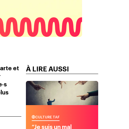
arte et
À LIRE AUSSI
r
e‧s
plus
CULTURE TAF
“Je suis un mal