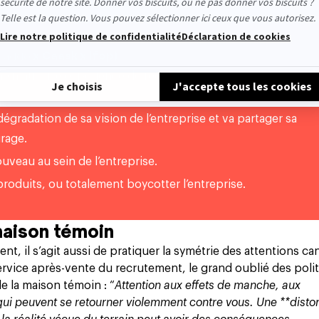
 Yaggo
x Caask x Ifop):
une mauvaise expérience de recrutement génère chez eux u
dégradation de sa vision de l’entreprise et va partager sa
rage.
uveau au sein de l’entreprise.
roduits, ou totalement boycotter l’entreprise.
maison témoin
nt, il s’agit aussi de pratiquer la symétrie des attentions ca
service après-vente du recrutement, le grand oublié des poli
e la maison témoin : “
Attention aux effets de manche, aux
ui peuvent se retourner violemment contre vous. Une **disto