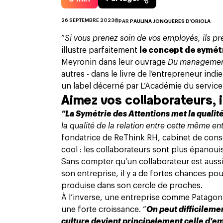
26 SEPTEMBRE 2023
PAR
PAULINA JONQUÈRES D'ORIOLA
“
Si vous prenez soin de vos employés, ils pr
illustre parfaitement
le concept de symét
Meyronin dans leur ouvrage
Du management
autres - dans le livre de l’entrepreneur in
un label décerné par L’Académie du service
Aimez vos collaborateurs, 
“La Symétrie des Attentions met la qualité
la qualité de la relation entre cette même en
fondatrice de ReThink RH, cabinet de conse
cool : les collaborateurs sont plus épanouis
Sans compter qu’un collaborateur est aussi 
son entreprise, il y a de fortes chances pou
produise dans son cercle de proches.
À l’inverse, une entreprise comme Patagoni
une forte croissance. “
On peut difficileme
culture devient principalement celle d’e