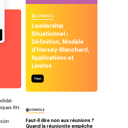
CONSEILS
Leadership
ne
Situationnel :
Définition, Modèle
d'Hersey-Blanchard,
Applications et
Limites
7
min
ndidat-
tiques RH.
CONSEILS
Faut-il dire non aux réunions ?
rsion
Quand la réunionite empêche