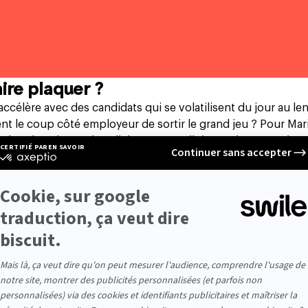
ire plaquer ?
accélère avec des candidats qui se volatilisent du jour au l
ent le coup côté employeur de sortir le grand jeu ? Pour Ma
t plus chouchouter le collaborateur qu’il risque de vous quitter 
gtemps possible et de coopter d’autres talents parce qu’il se s
s Danaïdes des RH. “
La baignoire des talents se vide presqu
H continue à faire son Shadok du recrutement et son Caliméro 
 Chardin, Fondateur et dirigeant de Parlons RH.
ent leur paroxysme avec
61 % des recrutements jugés diffic
te BMO de Pôle Emploi, soit 16% de plus par rapport à 2021.
é est désormais à leur avantage et le turnover n’a jama
a doublé en 20 ans. Et pour Marie-Sophie Zambeaux, “
le rec
ssimulant les problématiques de fidélisation, d’engagement et