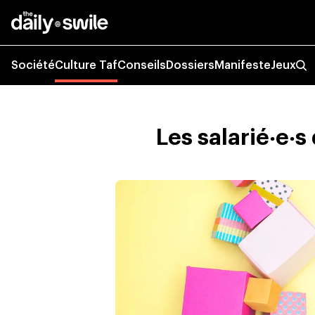
Société
Culture Taf
Conseils
Dossiers
Manifeste
Jeux
Les salarié‧e‧s