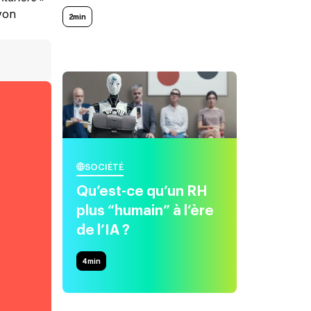
Yvon
2min
SOCIÉTÉ
Qu’est-ce qu’un RH
plus “humain” à l’ère
de l’IA ?
4
min