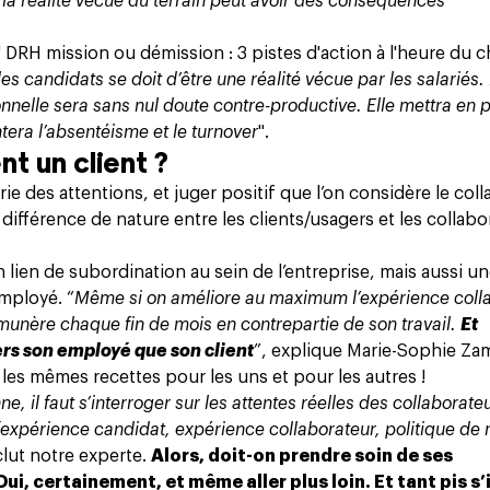
t la réalité vécue du terrain peut avoir des conséquences
DRH mission ou démission : 3 pistes d'action à l'heure du ch
candidats se doit d’être une réalité vécue par les salariés.
nelle sera sans nul doute contre-productive. Elle mettra en pé
era l’absentéisme et le turnover
".
nt un client ?
e des attentions, et juger positif que l’on considère le col
 différence de nature entre les clients/usagers et les collabo
e un lien de subordination au sein de l’entreprise, mais aussi u
mployé. “
Même si on améliore au maximum l’expérience colla
munère chaque fin de mois en contrepartie de son travail.
Et
ers son employé que son client
”, explique Marie-Sophie Za
les mêmes recettes pour les uns et pour les autres !
e, il faut s’interroger sur les attentes réelles des collaborate
 (expérience candidat, expérience collaborateur, politique de 
clut notre experte.
Alors, doit-on prendre soin de ses
i, certainement, et même aller plus loin. Et tant pis s’