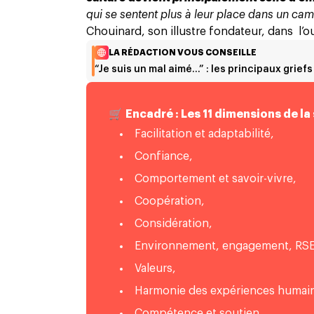
qui se sentent plus à leur place dans un cam
Chouinard, son illustre fondateur, dans l’
LA RÉDACTION VOUS CONSEILLE
“Je suis un mal aimé…” : les principaux griefs
🛒
Encadré : Les 11 dimensions de l
Facilitation et adaptabilité,
Confiance,
Comportement et savoir-vivre,
Coopération,
Considération,
Environnement, engagement, RSE
Valeurs,
Harmonie des expériences humain
Compétence et soutien,