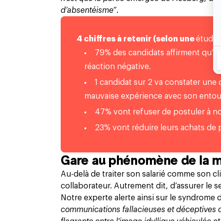
d’absentéisme”
.
4 chiffres à retenir (selon une
étude
79% des candidats affirment qu’
réaction négative.
1 candidat sur 2 va constater une 
mauvaise expérience avec son entou
47% vont refuser de postuler à no
23% vont réduire leurs achats de p
Gare au phénomène de la 
Au-delà de traiter son salarié comme son clie
collaborateur. Autrement dit, d’assurer le 
Notre experte alerte ainsi sur le syndrome d
communications fallacieuses et déceptives q