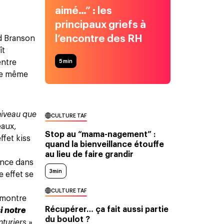
aimé…” : les
principaux griefs à
l’encontre des RH
rd Branson
ît
5
min
entre
ste même
iveau que
CULTURE TAF
eaux,
Stop au “mama-nagement” :
ffet kiss
quand la bienveillance étouffe
au lieu de faire grandir
ence dans
3min
e effet se
CULTURE TAF
émontre
Récupérer… ça fait aussi partie
i notre
du boulot ?
turiers »