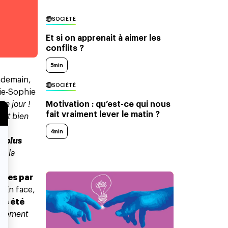
SOCIÉTÉ
Et si on apprenait à aimer les
conflits ?
5min
endemain,
SOCIÉTÉ
rie-Sophie
Motivation : qu’est-ce qui nous
un jour !
fait vraiment lever le matin ?
ent bien
4min
e plus
de la
iles par
 En face,
is été
rutement