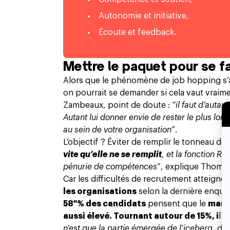
Autonomie et initiative,
Écoute et feedback.
Mettre le paquet pour se fa
Alors que le phénomène de
job hopping
s’
on pourrait se demander si cela vaut vraim
Zambeaux, point de doute :
“il faut d’autan
Autant lui donner envie de rester le plus lon
au sein de votre organisation
”.
L’objectif ? Éviter de remplir le tonneau de
vite qu’elle ne se remplit
, et la fonction R
pénurie de compétences
”, explique Thomas
Car les difficultés de recrutement atteign
les organisations
selon la dernière enquê
58 % des candidats
pensent que le
march
aussi élevé. Tournant autour de 15%, i
l 
n’est que la partie émergée de l’iceberg, di