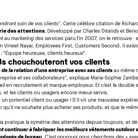
endront soin de vos clients
”. Cette célèbre citation de Richa
rie des attentions
. Développé par Charles Ditandy et Beno
 au marketing des services
paru fin 2007, on le retrouve - 
dien Vineet Nayar, Employees First, Customers Second . Il exi
 : "Équipe heureuse, clients heureux".
ils chouchouteront vos clients
 de la relation d’une entreprise avec ses clients
au même n
treprise et ses collaborateurs”
, explique Marie-Sophie Zamb
il en recrutement et marque employeur. Et c’est le double e
, et les clients ou usagers encore mieux servis.
un potentiel client ou usager ! S’il vit une mauvaise expéri
r qu’il ne souhaite plus acheter ses produits, et que le mêm
a pratique la symétrie des attentions depuis toujours, et d
nt continuer à fabriquer les meilleurs vêtements outdoor s
mployés de bureau
. C’est pourquoi nous cherchons des « aven