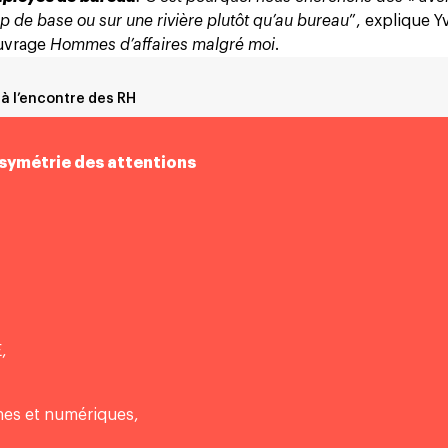
p de base ou sur une rivière plutôt qu’au bureau
”, explique 
ouvrage
Hommes d’affaires malgré moi
.
 à l’encontre des RH
a symétrie des attentions
,
es et numériques,