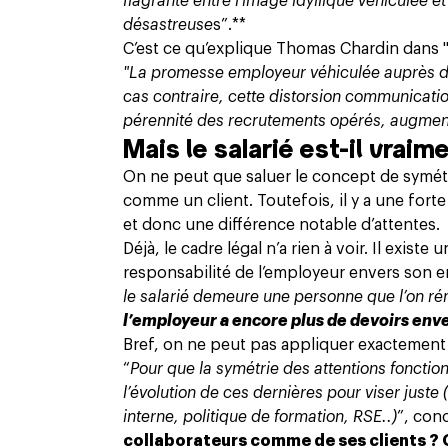
flagrante entre l'image idyllique véhiculée e
désastreuse
s”.**
C’est ce qu’explique Thomas Chardin dans " 
"La promesse employeur véhiculée auprès des 
cas contraire, cette distorsion communication
pérennité des recrutements opérés, augment
Mais le salarié est-il vraime
On ne peut que saluer le concept de symétri
comme un client. Toutefois, il y a une forte
et donc une différence notable d’attentes.
Déjà, le cadre légal n’a rien à voir. Il exist
responsabilité de l’employeur envers son e
le salarié demeure une personne que l’on ré
l’employeur a encore plus de devoirs env
Bref, on ne peut pas appliquer exactement 
“
Pour que la symétrie des attentions fonctionn
l’évolution de ces dernières pour viser juste
interne, politique de formation, RSE..)
”, con
collaborateurs comme de ses clients ? Ou