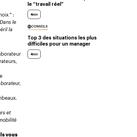
le “travail réel”
oix " :
4min
 Dans le
CONSEILS
ril la
Top 3 des situations les plus
difficiles pour un manager
laborateur
4min
rateurs,
ne
borateur,
mbeaux.
urs et
mobilité
ils vous