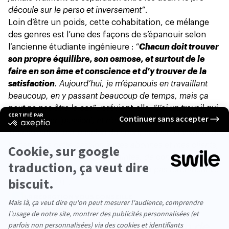
découle sur le perso et inversement”
.
Loin d’être un poids, cette cohabitation, ce mélange
des genres est l’une des façons de s’épanouir selon
l’ancienne étudiante ingénieure :
“
Chacun doit trouver
son propre équilibre, son osmose, et surtout de le
faire en son âme et conscience et d’y trouver de la
satisfaction
. Aujourd’hui, je m’épanouis en travaillant
beaucoup, en y passant beaucoup de temps, mais ça
peut ne pas être le cas”
, prévient-elle.
“J’ai un travail qui
peut sembler ‘passion’, et c’est vrai que j’ai commencé
Trainsweateat par passion du sport, et avec la volonté de
transmettre cette passion à mes abonnés et mes clients,
ça vient avec son lot de contraintes, de contrariétés, de
stress et de charge de travail qu’on n’a pas forcément vu
venir au départ”
.
LA RÉDACTION VOUS CONSEILLE
Qu’est-ce qu’un RH plus “humain” à l’ère de l’IA ?
“Le plus difficile, c’est la gestion de