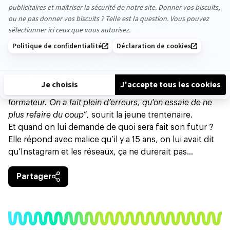
l’équipe : le management”
Diriger, ce n’est pas imposer.
“Le plus difficile, c’est la
gestion de l’équipe : le management”
, reconnait Sissy.
“
J’ai lancé TSE à 28 ans sans avoir aucune expérience
dans ce milieu-là, je n’ai jamais été salariée, c’était
assez difficile de me mettre dans la peau des autres
.
Cinq ans après, c’est quelque chose qui a été très
formateur. On a fait plein d’erreurs, qu’on essaie de ne
plus refaire du coup”,
sourit la jeune trentenaire.
Et quand on lui demande de quoi sera fait son futur ?
Elle répond avec malice qu’il y a 15 ans, on lui avait dit
qu’Instagram et les réseaux, ça ne durerait pas…
Partager