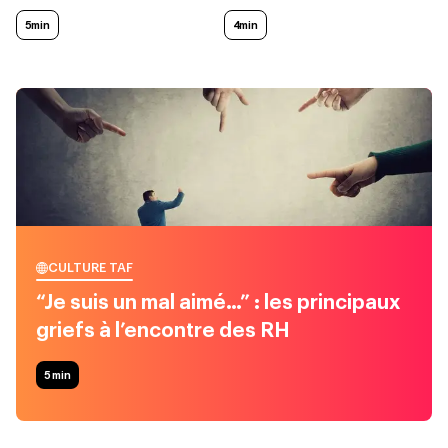
5min
4min
CULTURE TAF
“Je suis un mal aimé…” : les principaux
griefs à l’encontre des RH
5
min