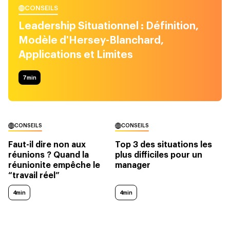
CONSEILS
Leadership Situationnel : Définition,
Modèle d'Hersey-Blanchard,
Applications et Limites
7
min
CONSEILS
CONSEILS
Faut-il dire non aux
Top 3 des situations les
réunions ? Quand la
plus difficiles pour un
réunionite empêche le
manager
“travail réel”
4min
4min