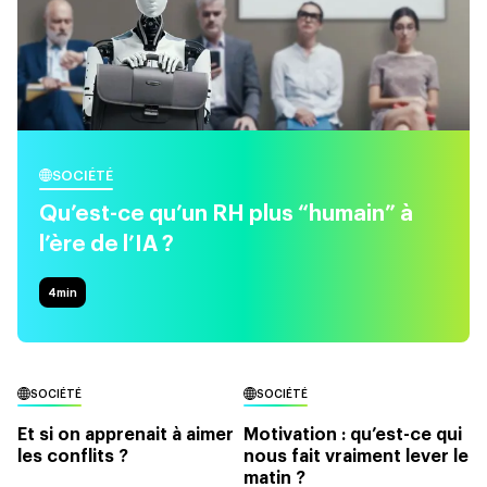
SOCIÉTÉ
Qu’est-ce qu’un RH plus “humain” à
l’ère de l’IA ?
4
min
SOCIÉTÉ
SOCIÉTÉ
Et si on apprenait à aimer
Motivation : qu’est-ce qui
les conflits ?
nous fait vraiment lever le
matin ?