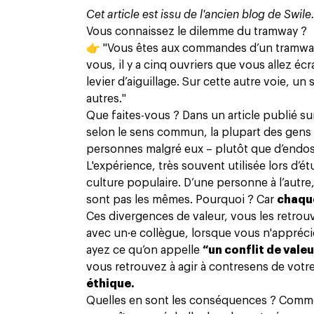
Cet article est issu de l'ancien blog de Swile
Vous connaissez le dilemme du tramway ?
👉 "Vous êtes aux commandes d’un tramway l
vous, il y a cinq ouvriers que vous allez écr
levier d’aiguillage. Sur cette autre voie, un
autres."
Que faites-vous ? Dans un article publié
su
selon le sens commun, la plupart des gens 
personnes malgré eux – plutôt que d’endoss
L'expérience, très souvent utilisée lors d’é
culture populaire
. D’une personne à l’autr
sont pas les mêmes. Pourquoi ? Car
chaque
Ces divergences de valeur, vous les retrou
avec un·e collègue, lorsque vous n'appréci
ayez ce qu’on appelle
“un conflit de vale
vous retrouvez à agir à contresens de votr
éthique.
Quelles en sont les conséquences ? Commen