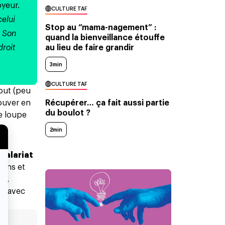
oyeur.
CULTURE TAF
celui
Stop au “mama-nagement” :
. Son
quand la bienveillance étouffe
au lieu de faire grandir
droit
3min
CULTURE TAF
tout (peu
Récupérer… ça fait aussi partie
rouver en
du boulot ?
ne loupe
2min
Salariat
 sens
et
”),
nt avec