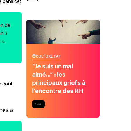
s dans cet
on de
on 3
ck
.
CULTURE TAF
“Je suis un mal
aimé…” : les
principaux griefs à
e coût
l’encontre des RH
.
5
min
re à la