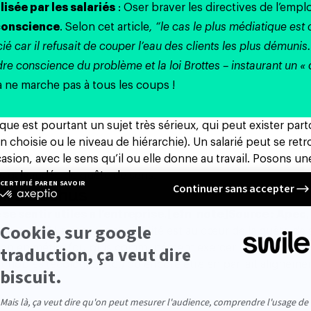
isée par les salariés
: Oser braver les directives de l’empl
conscience
. Selon
cet article
, “le cas le plus médiatique est 
cié car il refusait de couper l’eau des clients les plus démunis
 conscience du problème et la loi Brottes – instaurant un « 
a ne marche pas à tous les coups !
ique est pourtant un sujet très sérieux, qui peut exister par
tion choisie ou le niveau de hiérarchie). Un salarié peut se ret
asion, avec le sens qu’il ou elle donne au travail. Posons u
lus galvaudée de quête de sens.
oirs déchus
 sentir utiles à l’entreprise.
[efn_note]Source : Apec, 
efn_note]
Le sentiment d’utilité est au cœur de
la quête de
assion en métier (ou plus communément exercer une “vocation
nobles (écologie, etc.) ou encore être en parfait aligneme