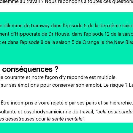
e dilemme au travail ? Nous répondons à toutes ces question
e dilemme du tramway dans l’épisode 5 de la deuxième sais
ment d’Hippocrate
de
D
r
House
, dans l’épisode 12 de la sais
t
et dans l’épisode 8 de la saison 5 de
Orange Is the New Bla
es conséquences ?
ie courante et notre façon d’y répondre est multiple.
 sur ses émotions pour conserver son emploi. Le risque ? L
Être incompris·e voire rejeté·e par ses pairs et sa hiérarchie
sultante et psychodynamicienne du travail,
“cela peut condui
es désastreuses pour la santé mentale”
.