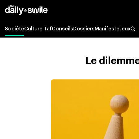
Société
Culture Taf
Conseils
Dossiers
Manifeste
Jeux
Le dilemme