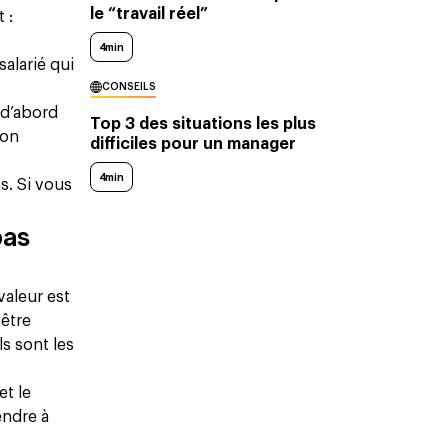
le “travail réel”
 :
4min
alarié qui
CONSEILS
 d’abord
Top 3 des situations les plus
’on
difficiles pour un manager
4min
s. Si vous
as
valeur est
 être
s sont les
et le
endre à