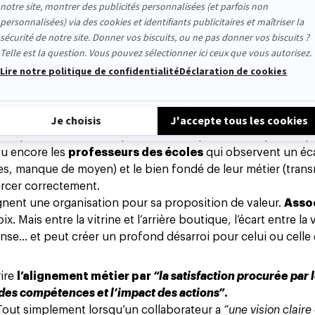
IA ?
nse très souvent aux métiers du social, de la santé, de l’éd
es et peu rémunérés, mais qui donnent un sentiment d’utilité 
rouve des conflits de valeur.
Bien souvent parce que l’en
 s’est faite du quotidien et du métier en question.
res
qui réduisent le temps d’écoute auprès de leur patient 
 Ou encore les
professeurs des écoles
qui observent un éca
ées, manque de moyen) et le bien fondé de leur métier (tran
xercer correctement.
ignent une organisation pour sa proposition de valeur.
Assoc
hoix. Mais entre la vitrine et l’arrière boutique, l’écart entre la 
nse... et peut créer un profond désarroi pour celui ou celle q
rire
l’alignement métier par
“la satisfaction procurée par 
des compétences et l’impact des actions”
.
? Tout simplement lorsqu’un collaborateur a
“une vision claire