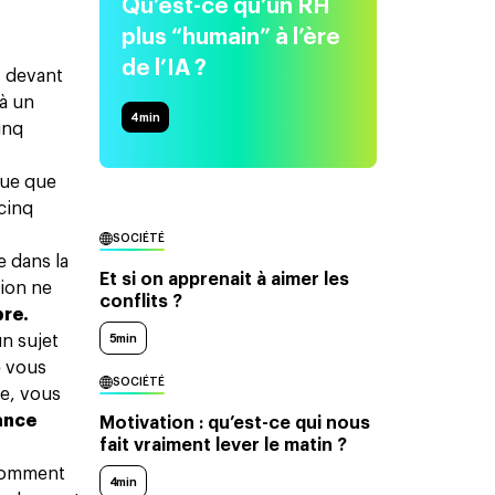
Qu’est-ce qu’un RH
plus “humain” à l’ère
de l’IA ?
, devant
 à un
4
min
inq
que que
cinq
SOCIÉTÉ
se dans
la
Et si on apprenait à aimer les
sion ne
conflits ?
pre.
5min
n sujet
e vous
SOCIÉTÉ
re, vous
ance
Motivation : qu’est-ce qui nous
fait vraiment lever le matin ?
 Comment
4min