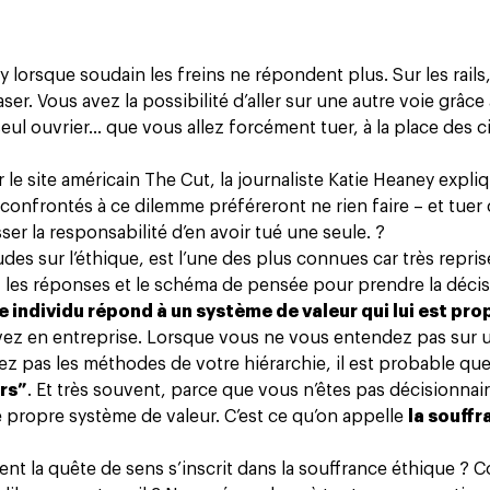
.
orsque soudain les freins ne répondent plus. Sur les rails
aser. Vous avez la possibilité d’aller sur une autre voie grâce
 seul ouvrier… que vous allez forcément tuer, à la place des c
r le site américain The Cut
, la journaliste Katie Heaney expli
confrontés à ce dilemme préféreront ne rien faire – et tuer 
er la responsabilité d’en avoir tué une seule. ?
tudes sur l’éthique, est l’une des plus connues car très repri
e, les réponses et le schéma de pensée pour prendre la déci
 individu répond à un système de valeur qui lui est pro
vez en entreprise. Lorsque vous ne vous entendez pas sur u
ez pas les méthodes de votre hiérarchie, il est probable qu
urs”
. Et très souvent, parce que vous n’êtes pas décisionnai
e propre système de valeur. C’est ce qu’on appelle
la souffr
t la quête de sens s’inscrit dans la souffrance éthique ?