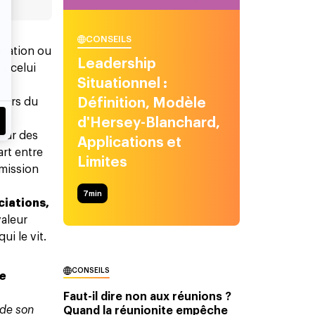
CONSEILS
ucation ou
Leadership
à celui
Situationnel :
vers du
Définition, Modèle
d'Hersey-Blanchard,
pour des
Applications et
rt entre
Limites
smission
7
min
iations,
valeur
ui le vit.
CONSEILS
le
Faut-il dire non aux réunions ?
 de son
Quand la réunionite empêche