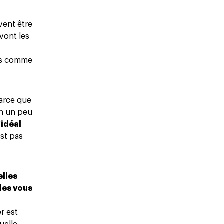
vent être
ont les
es comme
parce que
n un peu
’idéal
est pas
lles
lles vous
r est