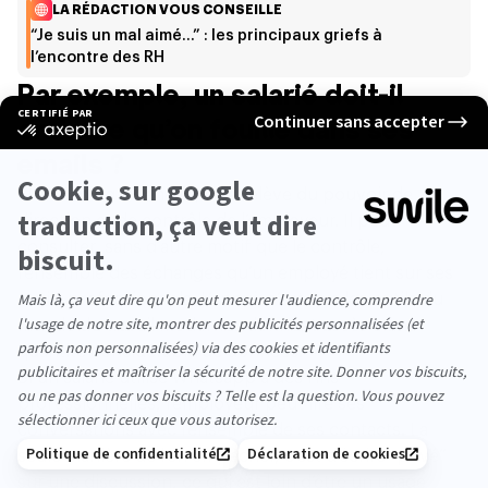
LA RÉDACTION VOUS CONSEILLE
“Je suis un mal aimé…” : les principaux griefs à
l’encontre des RH
Par exemple, un salarié doit-il
craindre qu’on fouille dans ses
emails ?
Elise Fabing : Bien-sûr, cela relève du pouvoir de
direction et de contrôle de l’employeur. Il peut
consulter, sans d’autre motif que le contrôle,
l’ensemble des échanges qu’un employé tient sur ses
outils professionnels. L’ennui, c’est que les outils du
monde du travail modernes donnent accès à une
quantité considérable de données.
Si un salarié utilise Whatsapp à des fins
professionnelles, l’employeur peut lire ses
conversations avec l’ensemble de ses contacts. La
seule manière de l’en empêcher, c’est d’écrire “privé”
sur une discussion, ce qui est loin d’être un usage