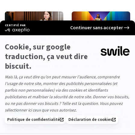
CONSEILS
CULTURE TAF
Déléguer, c’est manager
Léonard de Vinci,
! 5 conseils pour
inventeur du premier CV
apprendre à laisser faire
de l’histoire
les autres
2min
Vidéo
2min
CULTURE TAF
CULTURE TAF