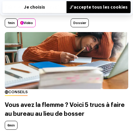
Faire la sieste au travail :
Test : quel super-héros
Pourquoi il faut oser
êtes-vous au boulot ?
1min
Vidéo
Dossier
CONSEILS
Vous avez la flemme ? Voici 5 trucs à faire
au bureau au lieu de bosser
6min