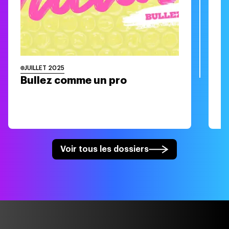
JUILLET 2025
J
Bullez comme un pro
R
Voir tous les dossiers