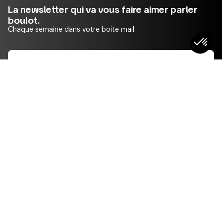
La newsletter qui va vous faire aimer parler
boulot.
Chaque semaine dans votre boite mail.
Je m'inscris
Pourquoi ces informations ? Swile traite ces informations afin de vous
envoyer sa newsletter. Vous pouvez vous désabonner à tout moment via le
lien présent dans chacun de nos emails. Pour en savoir plus sur la gestion
de vos données personnelles et pour exercer vos droits, vous pouvez
consulter notre
politique de confidentialité