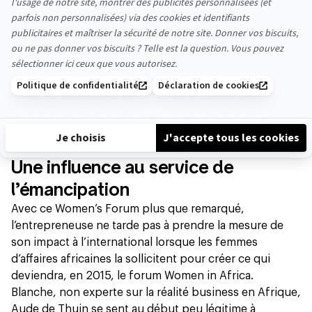
peut pas accepter que le monde s’écrive au masculin
,
s’insurge-t-elle.
Le Women’s Forum est un forum mondial
qui est devenu, trois ans après l’avoir créé, leader
mondial.
Il a été élu dans les 5 meilleurs forums au
monde par le Financial Times
. L’objectif de ce forum,
c’était de faire parler
des femmes
du monde entier, de
mettre en avant leur vision. Dès la première année, j’ai
reçu plus de 35 pays et tout ça a très bien marché. C’est
une des choses dont je suis la plus fière
”.
Une influence au service de
l’émancipation
Avec ce Women’s Forum plus que remarqué,
l’entrepreneuse ne tarde pas à prendre la mesure de
son impact à l’international lorsque les femmes
d’affaires africaines la sollicitent pour créer ce qui
deviendra, en 2015,
le forum Women in Africa
.
Blanche, non experte sur la réalité business en Afrique,
Aude de Thuin se sent au début peu légitime à