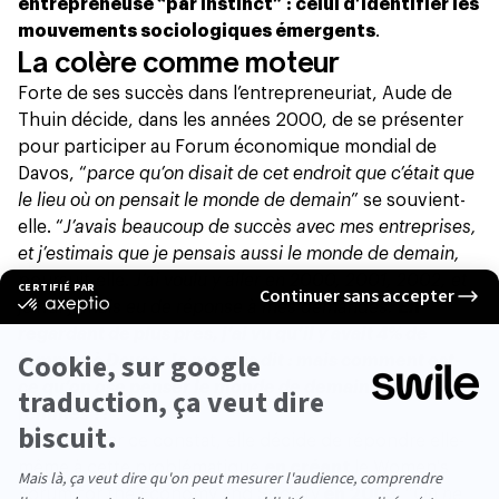
entrepreneuse “par instinct” : celui d’identifier les
mouvements sociologiques émergents
.
La colère comme moteur
Forte de ses succès dans l’entrepreneuriat, Aude de
Thuin décide, dans les années 2000, de se présenter
pour participer au Forum économique mondial de
Davos, “
parce qu’on disait de cet endroit que c’était que
le lieu où on pensait le monde de demain
” se souvient-
elle. “
J’avais beaucoup de succès avec mes entreprises,
et j’estimais que je pensais aussi le monde de demain,
poursuit-elle.
J’ai voulu y aller en 2000, 2001, 2002, et
je n’ai jamais eu de réponse à mes demandes.
En
regardant de plus près, j’ai vu qu’il y avait 4% de
femmes à Davos. Je me suis dit : mais comment est-
ce qu’on ose penser le monde de demain avec 4% de
femmes ?!
”.
Révoltée par ce constat, elle décide de répondre elle-
même à cette problématique
en créant
le Women's
Forum for the Economy and Society
en 2003
. “
On ne