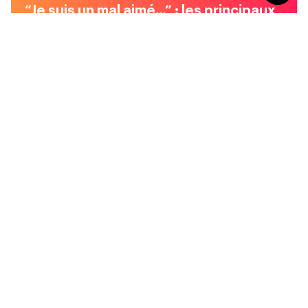
“Je suis un mal aimé…” : les principaux
griefs à l’encontre des RH
5
min
CULTURE TAF
CULTURE TAF
Stop au “mama-
Récupérer… ça fait aussi
nagement” : quand la
partie du boulot ?
bienveillance étouffe au
lieu de faire grandir
3min
2min