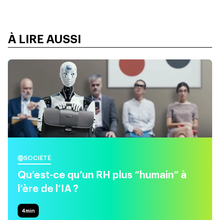
À LIRE AUSSI
SOCIÉTÉ
Qu’est-ce qu’un RH plus “humain” à
l’ère de l’IA ?
4
min