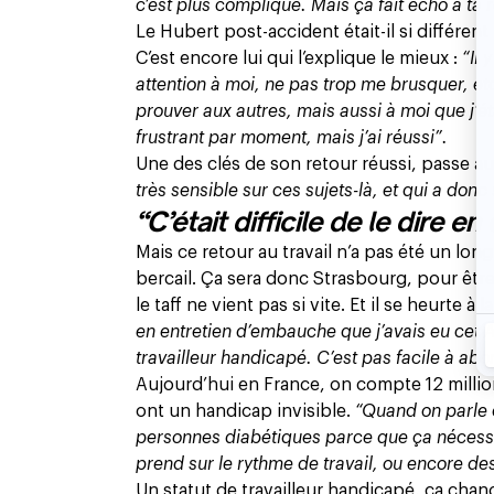
c’est plus compliqué. Mais ça fait écho à ta r
Le Hubert post-accident était-il si différent
C’est encore lui qui l’explique le mieux :
“Il 
attention à moi, ne pas trop me brusquer, e
prouver aux autres, mais aussi à moi que j’é
frustrant par moment, mais j’ai réussi”.
Une des clés de son retour réussi, passe au
très sensible sur ces sujets-là, et qui a donc
“C’était difficile de le dire 
Mais ce retour au travail n’a pas été un long
bercail. Ça sera donc Strasbourg, pour être
le taff ne vient pas si vite. Et il se heurte à
en entretien d’embauche que j’avais eu cet 
travailleur handicapé. C’est pas facile à abo
Aujourd’hui en France, on compte 12 millio
ont un handicap invisible.
“Quand on parle d
personnes diabétiques parce que ça nécessit
prend sur le rythme de travail, ou encore de
Un statut de travailleur handicapé, ça cha