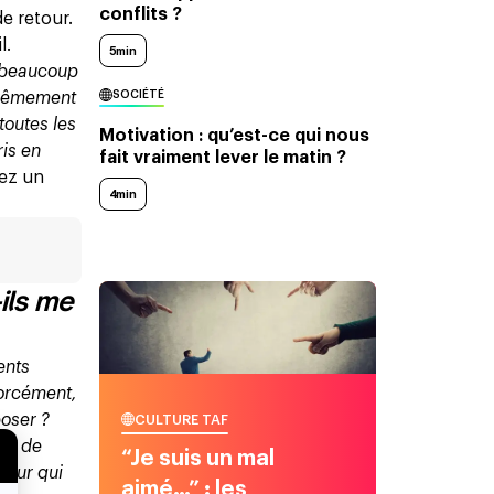
conflits ?
de retour.
l.
5min
s beaucoup
SOCIÉTÉ
xtrêmement
toutes les
Motivation : qu’est-ce qui nous
ris en
fait vraiment lever le matin ?
hez un
4min
ils me
ents
Forcément,
poser ?
CULTURE TAF
 eu de
“Je suis un mal
 pour qui
aimé…” : les