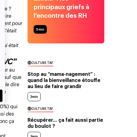
principaux griefs à
ante ?
l’encontre des RH
 faire
ement pour
5
min
 C’était
qui était
il”.
 AVC”
CULTURE TAF
tour au
Stop au “mama-nagement” :
. Sauf que
quand la bienveillance étouffe
de le dire
au lieu de faire grandir
mme
3min
80%) qui
CULTURE TAF
ssi des
Récupérer… ça fait aussi partie
donc ça
du boulot ?
ant
2min