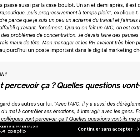
ça passe aussi par la case boulot. Un an et demi après, il est 
thérapeutique, puis progressivement à temps plein”
, explique-t-i
ndre parce que je suis un peu un acharné du travail et j’aimai
affaibli qu’avant, forcément. Quand on fait un AVC, on est e
ais des problèmes de concentration. Je devais faire des pauses 
s vrais maux de tête. Mon manager et les RH avaient très bien p
ujourd’hui un poste important dans le digital marketing c
IA ?
 percevoir ça ? Quelles questions vont-
egard des autres sur lui.
“Avec l’AVC, il y a aussi des dérèglem
 du mal à contrôler ses émotions, à interagir avec les gens. 
collègues vont percevoir ça ? Quelles questions vont-ils me 
t considéré comme avant l’accident. Pour eux, il n’y avait pas
ils ont repris comme si “rien n’était arrivé”. Et puis il y a ceux