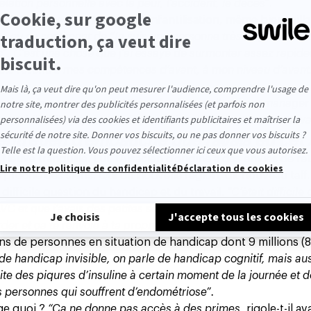
elation personnelle avec la peur, l’accident, le décès”
.
 ? A-t-il ressenti une certaine infantilisation, même bienveill
y a eu ce sentiment de “Je suis une personne très fragile, il faut
tc”. C’est une chose que j’ai essayé de surmonter assez rapid
tais revenu à mes compétences d’avant, à mon niveau d’avant.
ssi par la case manager.
“J’ai eu la chance d’avoir un manager 
 sensibilisé l’équipe sur la façon d’aborder mon retour au trava
en entretien d’embauche que j’avais eu cet
 fleuve tranquille. Lui, l’Alsacien d’origine a des envies de re
 proche des siens. Qui dit nouvelle région, dit nouveau taff
 la difficile question du handicap et du travail.
“C’était difficile 
AVC et que j’avais des petites séquelles, et donc reconnu co
rder et ça te renvoie à ta propre image de soi”.
ns de personnes en situation de handicap dont 9 millions (
e handicap invisible, on parle de handicap cognitif, mais au
e des piqures d’insuline à certain moment de la journée et 
s personnes qui souffrent d’endométriose”.
nge quoi ?
“Ça ne donne pas accès à des primes
, rigole-t-il av