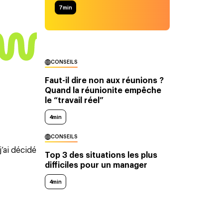
7
min
CONSEILS
Faut-il dire non aux réunions ?
Quand la réunionite empêche
le “travail réel”
4min
CONSEILS
’ai décidé
Top 3 des situations les plus
difficiles pour un manager
4min