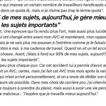
tion qui impose un certain nombre
de travailleurs handicapés 
 dans ce quota-là, mais si je n’aime pas trop le terme quota”
.
% de mes sujets, aujourd’hui, je gère mi
 les sujets importants”
. Une épreuve qui l’a rendu plus fort, mais aussi plus lucide
qui ont changé entre avant mon AVC et maintenant, mon rappor
 mais je ne vais plus me pousser à l’extrême comme je le faisais
ntion à moi, à ma cadence de travail. Quand on vit un tel acci
choses. Avant, j’étais à fond sur 99% de mes sujets, aujourd’h
 les sujets importants”.
 peu plus chaque jour. Car cet accident lui a permis d’avoir a
fait un AVC, certes, mais j’ai fait cet AVC trois mois après la n
e qui m’est arrivé personnellement, et on a envie de dédier son
leure vie possible. Dans mes choix de carrière pro, j’ai cherch
e toujours à prendre du plaisir, mais aussi à avoir une vie per
re malicieux
: “J’espère que je travaille mieux aujourd’hui.”