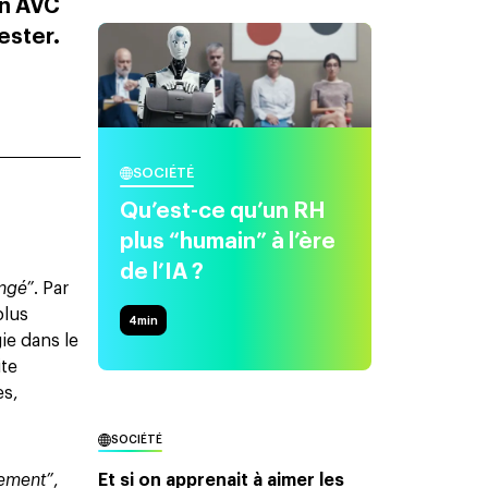
un AVC
rester.
SOCIÉTÉ
Qu’est-ce qu’un RH
plus “humain” à l’ère
de l’IA ?
angé”
. Par
plus
4
min
ie dans le
ite
es,
SOCIÉTÉ
tement”
,
Et si on apprenait à aimer les