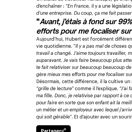
d’enchaîner :
“En France,
il y a une législa
d’une entreprise. Du coup, ça me fait passer
“
Avant, j’étais à fond sur 99
efforts pour me focaliser sur
Aujourd’hui, Hubert est forcément différent
vie quotidienne. ”
Il y a pas mal de choses 
travail a changé. J’aime toujours travailler,
auparavant. Je vais faire beaucoup plus atte
te fait relativiser sur beaucoup beaucoup de 
gère mieux mes efforts pour me focaliser sur
Désormais, cette différence, il la cultive un
“grille de lecture”
comme il l’explique.
“J’ai 
ma fille. Donc, je relativise par rapport à c
pour faire en sorte que son enfant ait la meil
un métier et un employeur avec lequel j’arriv
qui soit gérable”
. Et d’ajouter avec un souri
Partager