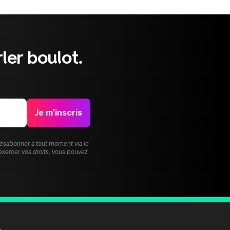
ler boulot.
Je m'inscris
désabonner à tout moment via le
exercer vos droits, vous pouvez