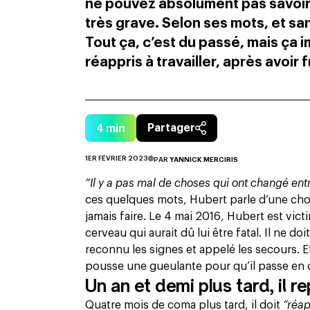
ne pouvez absolument pas savoir ce
très grave. Selon ses mots, et sans
Tout ça, c’est du passé, mais ça 
réappris à travailler, après avoir f
4
min
Partager
1ER FÉVRIER 2023
PAR
YANNICK MERCIRIS
“Il y a pas mal de choses qui ont changé en
ces quelques mots, Hubert parle d’une chose
jamais faire. Le 4 mai 2016, Hubert est vic
cerveau qui aurait dû lui être fatal. Il ne 
reconnu les signes et appelé les secours. Et
pousse une gueulante pour qu’il passe en 
Un an et demi plus tard, il rep
Quatre mois de coma plus tard, il doit
“réap