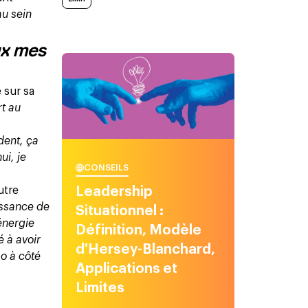
au sein
eux mes
 sur sa
t au
dent, ça
ui, je
CONSEILS
utre
Leadership
aissance de
Situationnel :
 énergie
Définition, Modèle
é à avoir
d'Hersey-Blanchard,
so à côté
Applications et
Limites