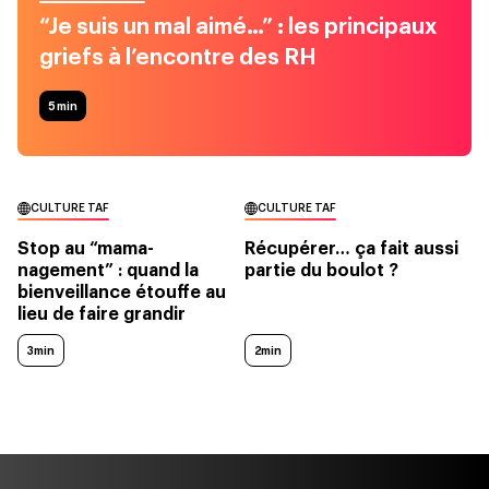
“Je suis un mal aimé…” : les principaux
griefs à l’encontre des RH
5
min
CULTURE TAF
CULTURE TAF
Stop au “mama-
Récupérer… ça fait aussi
nagement” : quand la
partie du boulot ?
bienveillance étouffe au
lieu de faire grandir
3min
2min