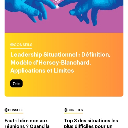
CONSEILS
Leadership Situationnel : Définition,
Modèle d'Hersey-Blanchard,
Applications et Limites
7
min
CONSEILS
CONSEILS
Faut-il dire non aux
Top 3 des situations les
réunions ? Quand la
plus difficiles pour un