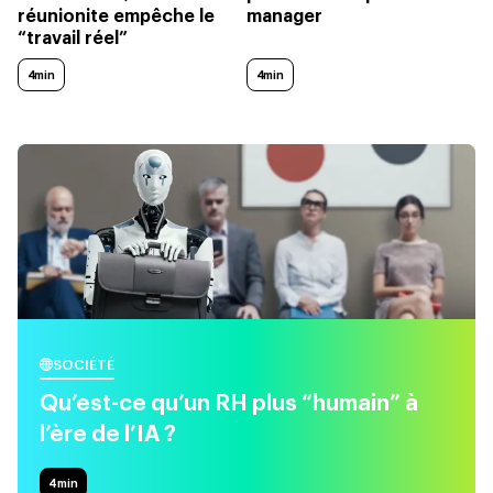
réunionite empêche le
manager
“travail réel”
4min
4min
SOCIÉTÉ
Qu’est-ce qu’un RH plus “humain” à
l’ère de l’IA ?
4
min