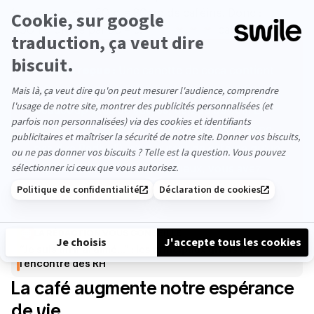
1 expresso ☕ = 60ml = 80mg de caféine. Donc :
400mg divisé par 80 = 5. ☕☕☕☕☕ cafés. Facile.
❓ Idée reçue :
Une canette de coca contient
2 fois moins de caféine qu’un expresso (mais
beaucoup plus de sucres, cela va de soi). Et
une canette de boisson énergisante (pour ne
pas dire Redbull), c’est autant de caféine qu’un
expresso. (Pour les plus curieux,
vous avez
tous les détails ici
)
LA RÉDACTION VOUS CONSEILLE
“Je suis un mal aimé…” : les principaux griefs à
l’encontre des RH
La café augmente notre espérance
de vie