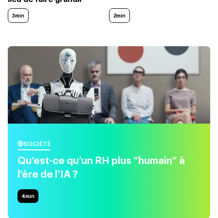
3min
2min
SOCIÉTÉ
Qu’est-ce qu’un RH plus “humain” à
l’ère de l’IA ?
4
min