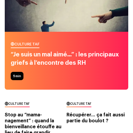
CULTURE TAF
“Je suis un mal aimé…” : les principaux
griefs à l’encontre des RH
5
min
CULTURE TAF
CULTURE TAF
Stop au “mama-
Récupérer… ça fait aussi
nagement” : quand la
partie du boulot ?
bienveillance étouffe au
lieu de faire grandir