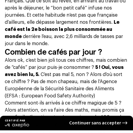
Français. Que ce soit au réveil, en arrivant au travail ou
après le déjeuner, le “bon petit café” infuse nos
journées. Et cette habitude n’est pas que française
d’ailleurs, elle dépasse largement nos frontières.
Le
café est la 2e boisson la plus consommée au
monde
derrière l’eau, avec 2,6 milliards de tasses par
jour dans le monde.
Combien de cafés par jour ?
Alors ok, c’est bien joli tous ces chiffres, mais combien
de “cafés” par jour puis-je consommer ?
5 ! Oui, vous
avez bien lu, 5.
C’est pas mal 5, non ? Alors d’où sort
ce chiffre ? Pas de mon chapeau, mais de l’Agence
Européenne de la Sécurité Sanitaire des Aliments
(EFSA : European Food Safety Authority)
Comment sont-ils arrivés à ce chiffre magique de 5 ?
Alors attention, on va faire des maths, mais promis ça
sera facile. Ils estiment qu’un maximum de 400mg de
caféine par jour, c’est la limite pour ne pas altérer la
santé. Prenons donc l’exemple d’un expresso.