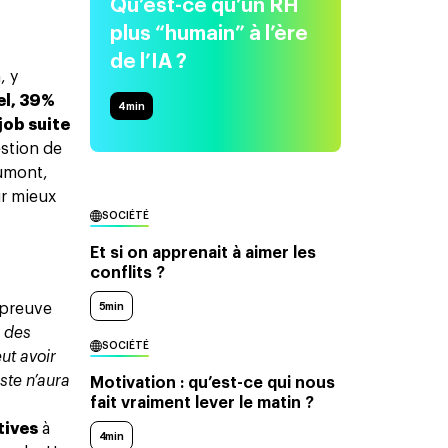
Qu’est-ce qu’un RH
plus “humain” à l’ère
de l’IA ?
, y
el, 39%
4
min
job suite
estion de
Dumont,
r mieux
SOCIÉTÉ
Et si on apprenait à aimer les
conflits ?
5min
épreuve
r des
SOCIÉTÉ
ut avoir
oste n’aura
Motivation : qu’est-ce qui nous
fait vraiment lever le matin ?
tives
à
4min