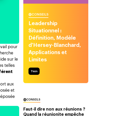
CONSEILS
Leadership
Situationnel :
Définition, Modèle
d'Hersey-Blanchard,
avail pour
Applications et
cherche
ide sur le
Limites
s telles
férent
7
min
ort aux
posée et
 déposée
CONSEILS
Faut-il dire non aux réunions ?
Quand la réunionite empêche