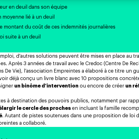
teur en deuil dans son équipe
en moyenne lié à un deuil
 le montant du coût de ces indemnités journalières
oi suite à un deuil
’emploi, d’autres solutions peuvent être mises en place au tr
‧es. Après 3 années de travail avec le Credoc (Centre De Re
 De Vie), l’association Empreintes a élaboré à ce titre
un gu
avoir déjà conçu
un livre blanc avec 10 propositions
concrète
signer
un binôme d’intervention
ou encore de créer
un ré
tes à destination des pouvoirs publics, notamment par rapp
élargir le cercle des proches
en incluant la famille recom
é
. Autant de pistes soutenues dans
une proposition de loi
preintes a collaboré.