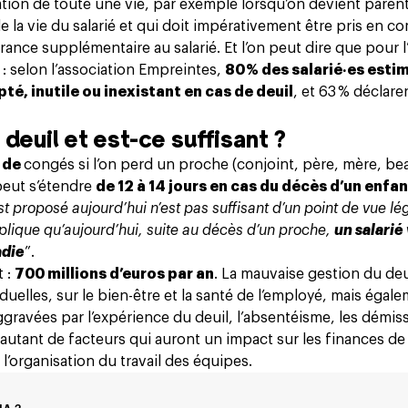
sation de toute une vie, par exemple
lorsqu’on devient paren
 la vie du salarié et qui doit impérativement être pris en c
rance supplémentaire au salarié. Et l’on peut dire que pour l
: selon l’association Empreintes,
80 % des salarié‧es estim
é, inutile ou inexistant en cas de deuil
, et 63 % déclare
 deuil et est-ce suffisant ?
s de
congés
si l’on perd un proche (conjoint, père, mère, be
peut s’étendre
de 12 à 14 jours en cas du décès d’un enfa
st proposé aujourd’hui n’est pas suffisant d’un point de vue lé
xplique qu’aujourd’hui, suite au décès d’un proche,
un salarié
adie
”.
t :
700 millions d’euros par an
. La mauvaise gestion du deu
elles, sur le bien-être et la santé de l’employé, mais égal
ggravées par l’expérience du deuil, l’absentéisme, les démis
autant de facteurs qui auront un impact sur les finances de
 l’organisation du travail des équipes.