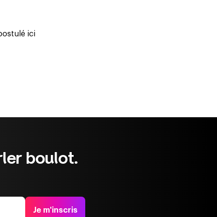
postulé ici
ler boulot.
Je m'inscris