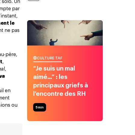
t
solo. Un
ompte par
’instant,
ent le
nt ne pas
au-père,
CULTURE TAF
nt
,
“Je suis un mal
gal
,
 va
aimé…” : les
principaux griefs à
il en
l’encontre des RH
ement
sions ou
5
min