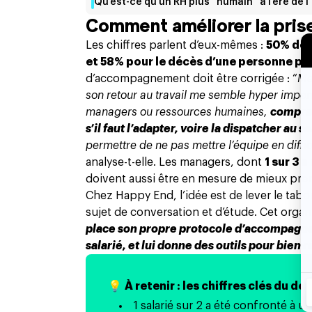
Qu’est-ce qu’un RH plus “humain” à l’ère de l’
Comment améliorer la prise 
Les chiffres parlent d’eux-mêmes :
50% des
et 58% pour le décès d’une personne pr
d’accompagnement doit être corrigée : “
Me
son retour au travail me semble hyper impor
managers ou ressources humaines,
compren
s’il faut l’adapter, voire la dispatcher a
permettre de ne pas mettre l’équipe en diffic
analyse-t-elle.
Les managers
, dont
1 sur 3 
doivent aussi être en mesure de mieux pre
Chez Happy End, l’idée est de lever le tabou 
sujet de conversation et d’étude. Cet organ
place son propre protocole d’accompagnem
salarié, et lui donne des outils pour bien r
💡 À retenir : les chiffres clés du deu
1 salarié sur 2 a été confronté à u