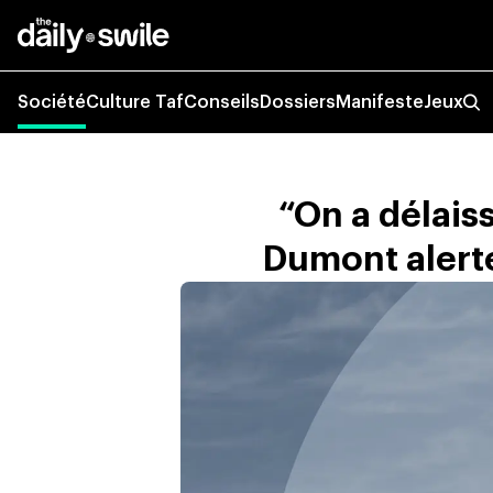
Société
Culture Taf
Conseils
Dossiers
Manifeste
Jeux
“On a délaiss
Dumont alerte