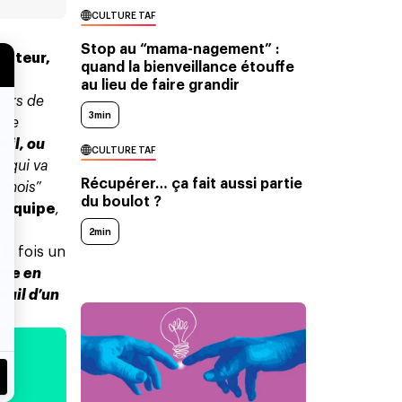
CULTURE TAF
Stop au “mama-nagement” :
rateur,
quand la bienveillance étouffe
ce
au lieu de faire grandir
lors de
3min
 que
ail, ou
CULTURE TAF
e qui va
Récupérer… ça fait aussi partie
s mois
”
du boulot ?
n équipe
,
2min
 la fois un
ttre en
euil d’un