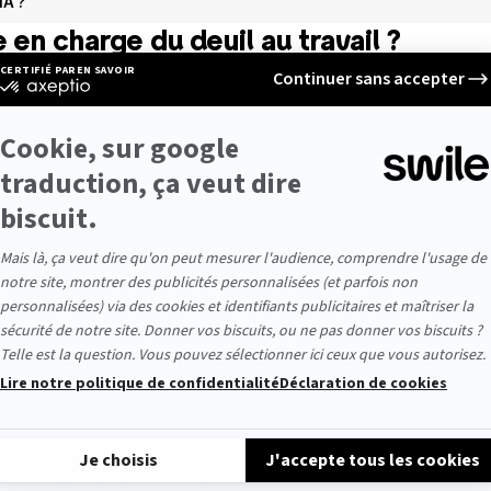
IA ?
en charge du deuil au travail ?
 employeurs n’ont rien prévu pour le décès d’un collabo
oche d’un collaborateur
. Pour Sarah Dumont, cette absen
ttre en place un entretien de retour à l’emploi pour un salarié 
tant
[...]
c’est à travers cet entretien qu’on va pouvoir, en tant
dre si le salarié peut toujours maintenir sa charge de trav
u sein de l’équipe, ou même recruter pour compenser
. C’est c
ulté et de pouvoir s’assurer de la même productivité au fil de
a déjà été confronté à un collaborateur en deuil dans so
ndre en compte ces cas de figure.
sur la mort, en général et en entreprise, et d’en faire tout à
isme de formation certifié Qualiopi “
aide l’entreprise à me
ent du deuil, à écrire une procédure interne en cas du d
éagir
” nous explique Sarah Dumont.
il en entreprise :
n deuil dans le cadre professionnel