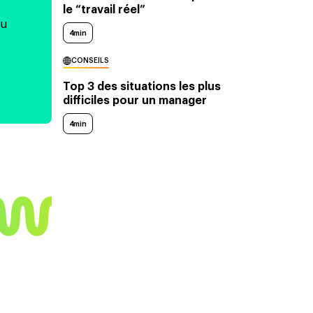
le “travail réel”
au
4min
CONSEILS
Top 3 des situations les plus
difficiles pour un manager
4min