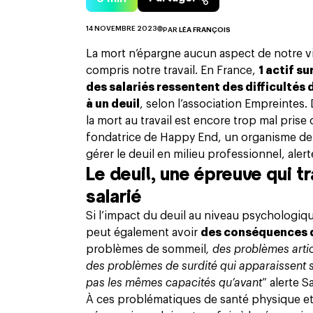
14 NOVEMBRE 2023
PAR
LÉA FRANÇOIS
La mort n’épargne aucun aspect de notre vie
compris notre travail. En France,
1 actif s
des salariés ressentent des difficultés 
à un deuil
,
selon l’association Empreintes
.
la mort au travail
est encore trop mal prise
fondatrice de
Happy End, un organisme de
gérer le deuil en milieu professionnel
, aler
Le deuil, une épreuve qui t
salarié
Si l’impact du deuil au niveau psychologiq
peut également avoir
des conséquences di
problèmes de sommeil
, des problèmes arti
des problèmes de surdité qui apparaissent
pas les mêmes capacités qu’avant
” alerte 
À ces problématiques de santé physique et