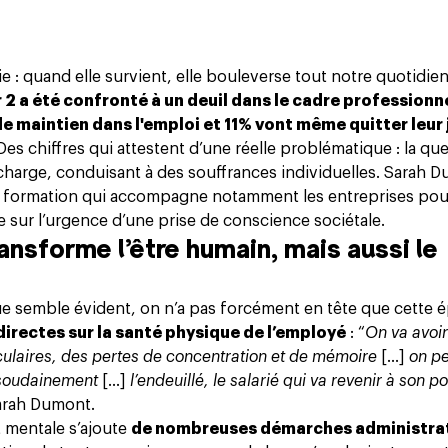
 : quand elle survient, elle bouleverse tout notre quotidien
ur 2 a été confronté à un deuil dans le cadre professionn
de maintien dans l'emploi et 11% vont même quitter leur 
 Des chiffres qui attestent d’une réelle problématique : la qu
 charge, conduisant à des souffrances individuelles. Sarah 
 formation qui accompagne notamment les entreprises pou
te sur l’urgence d’une prise de conscience sociétale.
ransforme l’être humain, mais aussi le
ue semble évident, on n’a pas forcément en tête que cette 
rectes sur la santé physique de l’employé
: “
On va avoi
culaires, des pertes de concentration et de mémoire
[...]
on pe
 soudainement
[...]
l’endeuillé, le salarié qui va revenir à son p
Sarah Dumont.
 mentale s’ajoute
de nombreuses démarches administra