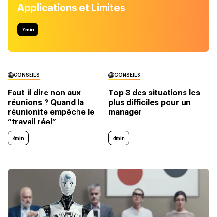
Applications et Limites
7
min
CONSEILS
CONSEILS
Faut-il dire non aux
Top 3 des situations les
réunions ? Quand la
plus difficiles pour un
réunionite empêche le
manager
“travail réel”
4min
4min