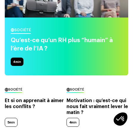
SOCIÉTÉ
Qu’est-ce qu’un RH plus “humain” à
l’ère de l’IA ?
4
min
SOCIÉTÉ
SOCIÉTÉ
Et si on apprenait à aimer
Motivation : qu’est-ce qui
les conflits ?
nous fait vraiment lever le
matin ?
5min
4min