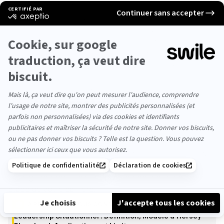
C’est lui/elle qui doit être au courant en premier. Non
pas parce que c’est votre collègue préféré.e, mais bel
et bien parce que c’est lui/elle qui va avoir la tâche de
vous remplacer et de réorganiser l’équipe.
Si vous partez, c’est à lui/elle de combler ce vide
potentiel. Plus tôt, il/elle prévenu.e, le mieux se
déroulera la transition. Cela montre aussi une grande
clarté dans votre choix.
2 -
Être honnête
Évitez les cachotteries. Ne jouez pas une partie de
poker menteur avec votre boss. Sauf si une clause
vous l’interdit, dites-lui ce que vous allez faire.
Dans tous les cas, il finira par l’apprendre tôt ou tard. Et
qui sait, il pourra même vous donner des conseils et
vous guider pour mieux appréhender cette nouvelle
étape de votre carrière.
LA RÉDACTION VOUS CONSEILLE
Leadership Situationnel : Définition, Modèle d'Hersey-